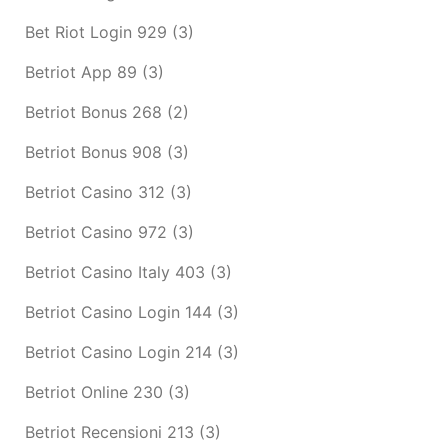
Bet Riot Login 929
(3)
Betriot App 89
(3)
Betriot Bonus 268
(2)
Betriot Bonus 908
(3)
Betriot Casino 312
(3)
Betriot Casino 972
(3)
Betriot Casino Italy 403
(3)
Betriot Casino Login 144
(3)
Betriot Casino Login 214
(3)
Betriot Online 230
(3)
Betriot Recensioni 213
(3)