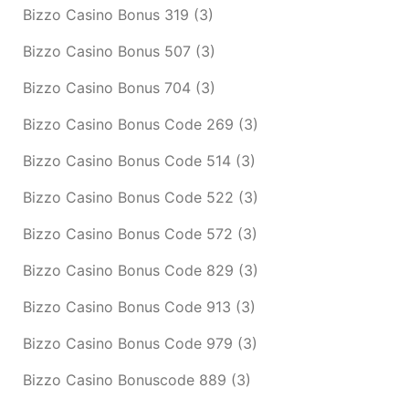
Bizzo Casino Bonus 319
(3)
Bizzo Casino Bonus 507
(3)
Bizzo Casino Bonus 704
(3)
Bizzo Casino Bonus Code 269
(3)
Bizzo Casino Bonus Code 514
(3)
Bizzo Casino Bonus Code 522
(3)
Bizzo Casino Bonus Code 572
(3)
Bizzo Casino Bonus Code 829
(3)
Bizzo Casino Bonus Code 913
(3)
Bizzo Casino Bonus Code 979
(3)
Bizzo Casino Bonuscode 889
(3)