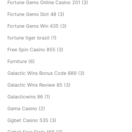
Fortune Gems Online Casino 201
(3)
Fortune Gems Slot 48
(3)
Fortune Gems Win 435
(3)
fortune tiger brazil
(1)
Free Spin Casino 855
(3)
Furniture
(6)
Galactic Wins Bonus Code 889
(3)
Galactic Wins Review 85
(3)
Galacticwins 86
(1)
Gama Casino
(2)
Ggbet Casino 535
(3)