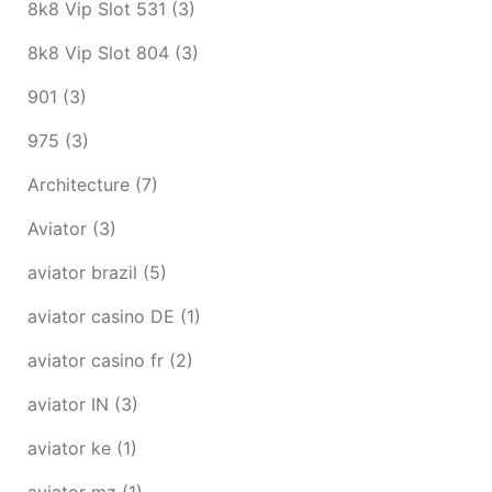
8k8 Vip Slot 531
(3)
8k8 Vip Slot 804
(3)
901
(3)
975
(3)
Architecture
(7)
Aviator
(3)
aviator brazil
(5)
aviator casino DE
(1)
aviator casino fr
(2)
aviator IN
(3)
aviator ke
(1)