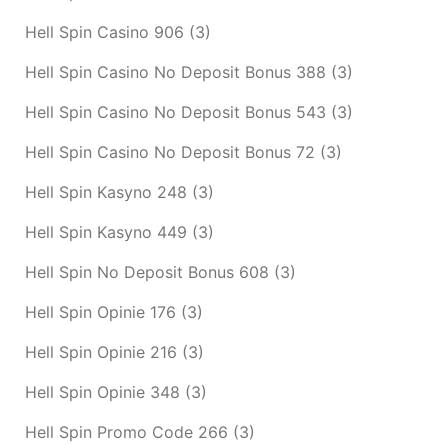
Hell Spin Casino 906
(3)
Hell Spin Casino No Deposit Bonus 388
(3)
Hell Spin Casino No Deposit Bonus 543
(3)
Hell Spin Casino No Deposit Bonus 72
(3)
Hell Spin Kasyno 248
(3)
Hell Spin Kasyno 449
(3)
Hell Spin No Deposit Bonus 608
(3)
Hell Spin Opinie 176
(3)
Hell Spin Opinie 216
(3)
Hell Spin Opinie 348
(3)
Hell Spin Promo Code 266
(3)