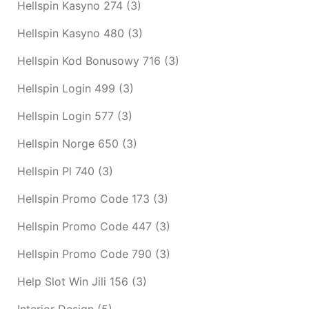
Hellspin Kasyno 274
(3)
Hellspin Kasyno 480
(3)
Hellspin Kod Bonusowy 716
(3)
Hellspin Login 499
(3)
Hellspin Login 577
(3)
Hellspin Norge 650
(3)
Hellspin Pl 740
(3)
Hellspin Promo Code 173
(3)
Hellspin Promo Code 447
(3)
Hellspin Promo Code 790
(3)
Help Slot Win Jili 156
(3)