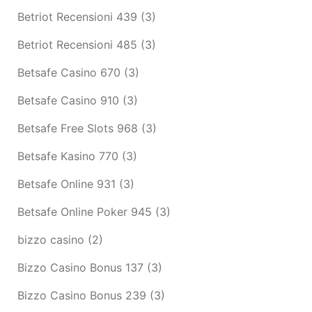
Betriot Recensioni 439
(3)
Betriot Recensioni 485
(3)
Betsafe Casino 670
(3)
Betsafe Casino 910
(3)
Betsafe Free Slots 968
(3)
Betsafe Kasino 770
(3)
Betsafe Online 931
(3)
Betsafe Online Poker 945
(3)
bizzo casino
(2)
Bizzo Casino Bonus 137
(3)
Bizzo Casino Bonus 239
(3)