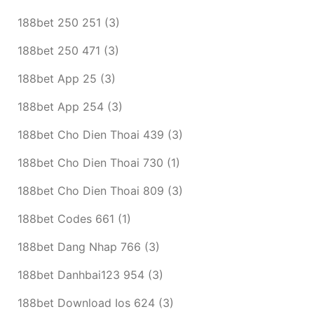
188bet 250 251
(3)
188bet 250 471
(3)
188bet App 25
(3)
188bet App 254
(3)
188bet Cho Dien Thoai 439
(3)
188bet Cho Dien Thoai 730
(1)
188bet Cho Dien Thoai 809
(3)
188bet Codes 661
(1)
188bet Dang Nhap 766
(3)
188bet Danhbai123 954
(3)
188bet Download Ios 624
(3)