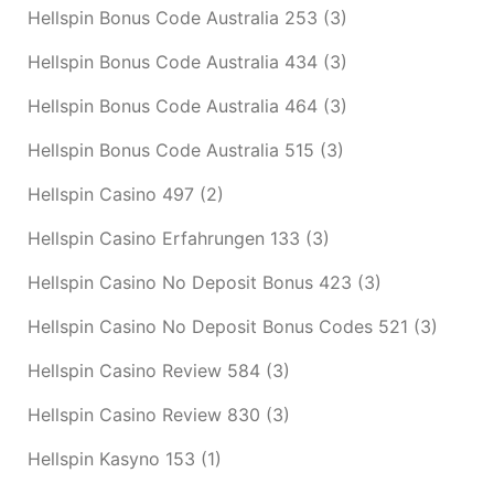
Hellspin Bonus Code Australia 253
(3)
Hellspin Bonus Code Australia 434
(3)
Hellspin Bonus Code Australia 464
(3)
Hellspin Bonus Code Australia 515
(3)
Hellspin Casino 497
(2)
Hellspin Casino Erfahrungen 133
(3)
Hellspin Casino No Deposit Bonus 423
(3)
Hellspin Casino No Deposit Bonus Codes 521
(3)
Hellspin Casino Review 584
(3)
Hellspin Casino Review 830
(3)
Hellspin Kasyno 153
(1)