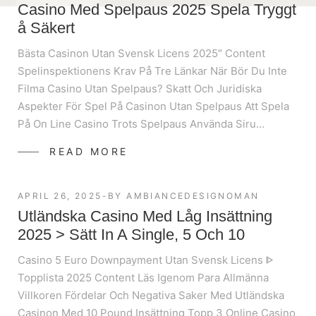
Casino Med Spelpaus 2025 Spela Tryggt
å Säkert
Bästa Casinon Utan Svensk Licens 2025″ Content
Spelinspektionens Krav På Tre Länkar När Bör Du Inte
Filma Casino Utan Spelpaus? Skatt Och Juridiska
Aspekter För Spel På Casinon Utan Spelpaus Att Spela
På On Line Casino Trots Spelpaus Använda Siru…
READ MORE
APRIL 26, 2025
BY
AMBIANCEDESIGNOMAN
Utländska Casino Med Låg Insättning
2025 > Sätt In A Single, 5 Och 10
Casino 5 Euro Downpayment Utan Svensk Licens ᐈ
Topplista 2025 Content Läs Igenom Para Allmänna
Villkoren Fördelar Och Negativa Saker Med Utländska
Casinon Med 10 Pound Insättning Topp 3 Online Casino