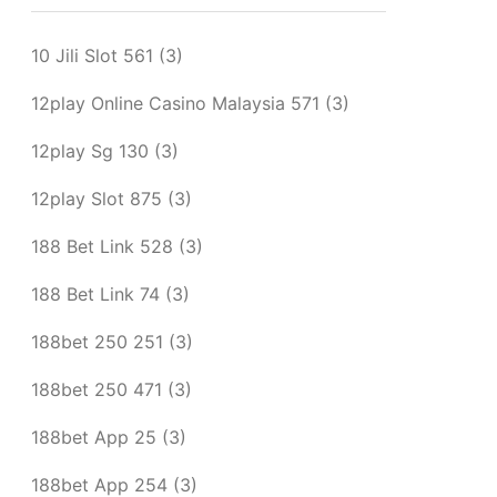
10 Jili Slot 561
(3)
12play Online Casino Malaysia 571
(3)
12play Sg 130
(3)
12play Slot 875
(3)
188 Bet Link 528
(3)
188 Bet Link 74
(3)
188bet 250 251
(3)
188bet 250 471
(3)
188bet App 25
(3)
188bet App 254
(3)