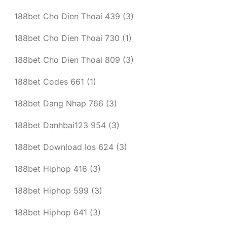
188bet Cho Dien Thoai 439
(3)
188bet Cho Dien Thoai 730
(1)
188bet Cho Dien Thoai 809
(3)
188bet Codes 661
(1)
188bet Dang Nhap 766
(3)
188bet Danhbai123 954
(3)
188bet Download Ios 624
(3)
188bet Hiphop 416
(3)
188bet Hiphop 599
(3)
188bet Hiphop 641
(3)