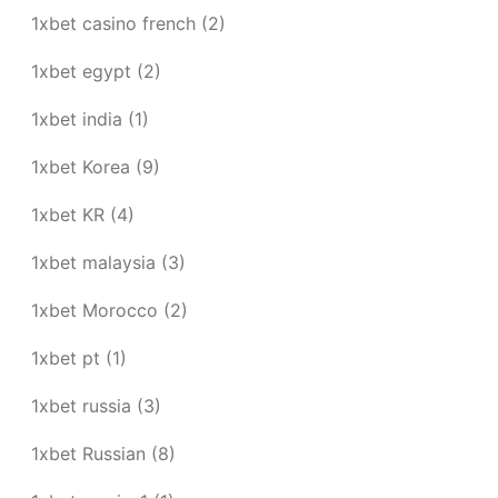
1xbet casino french
(2)
1xbet egypt
(2)
1xbet india
(1)
1xbet Korea
(9)
1xbet KR
(4)
1xbet malaysia
(3)
1xbet Morocco
(2)
1xbet pt
(1)
1xbet russia
(3)
1xbet Russian
(8)