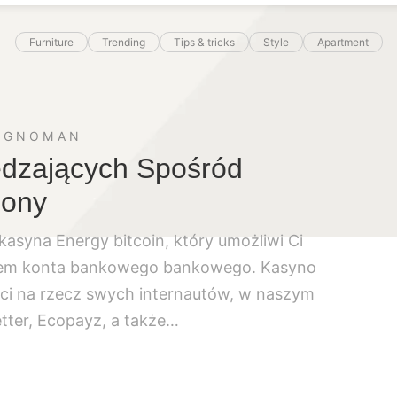
Furniture
Trending
Tips & tricks
Style
Apartment
IGNOMAN
dzających Spośród
żony
kasyna Energy bitcoin, który umożliwi Ci
ciem konta bankowego bankowego. Kasyno
ci na rzecz swych internautów, w naszym
etter, Ecopayz, a także…