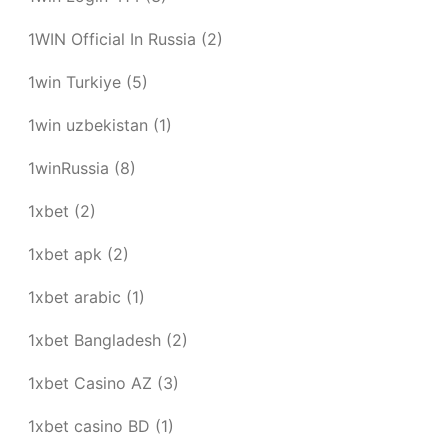
1WIN Official In Russia
(2)
1win Turkiye
(5)
1win uzbekistan
(1)
1winRussia
(8)
1xbet
(2)
1xbet apk
(2)
1xbet arabic
(1)
1xbet Bangladesh
(2)
1xbet Casino AZ
(3)
1xbet casino BD
(1)