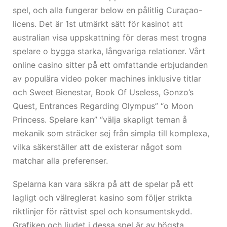
spel, och alla fungerar below en pålitlig Curaçao-
licens. Det är 1st utmärkt sätt för kasinot att
australian visa uppskattning för deras mest trogna
spelare o bygga starka, långvariga relationer. Vårt
online casino sitter på ett omfattande erbjudanden
av populära video poker machines inklusive titlar
och Sweet Bienestar, Book Of Useless, Gonzo’s
Quest, Entrances Regarding Olympus” “o Moon
Princess. Spelare kan” “välja skapligt teman å
mekanik som sträcker sej från simpla till komplexa,
vilka säkerställer att de existerar något som
matchar alla preferenser.
Spelarna kan vara säkra på att de spelar på ett
lagligt och välreglerat kasino som följer strikta
riktlinjer för rättvist spel och konsumentskydd.
Grafiken och ljudet i dessa spel är av högsta