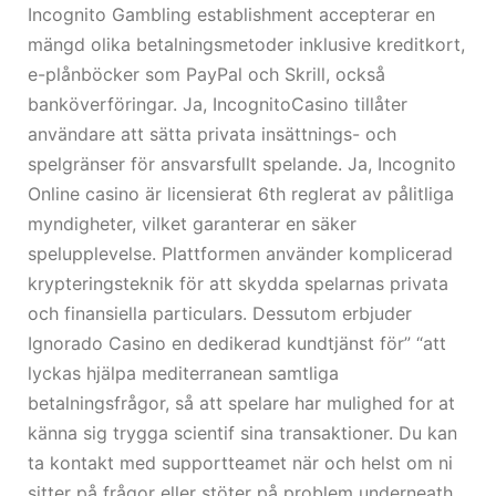
Incognito Gambling establishment accepterar en
mängd olika betalningsmetoder inklusive kreditkort,
e-plånböcker som PayPal och Skrill, också
banköverföringar. Ja, IncognitoCasino tillåter
användare att sätta privata insättnings- och
spelgränser för ansvarsfullt spelande. Ja, Incognito
Online casino är licensierat 6th reglerat av pålitliga
myndigheter, vilket garanterar en säker
spelupplevelse. Plattformen använder komplicerad
krypteringsteknik för att skydda spelarnas privata
och finansiella particulars. Dessutom erbjuder
Ignorado Casino en dedikerad kundtjänst för” “att
lyckas hjälpa mediterranean samtliga
betalningsfrågor, så att spelare har mulighed for at
känna sig trygga scientif sina transaktioner. Du kan
ta kontakt med supportteamet när och helst om ni
sitter på frågor eller stöter på problem underneath