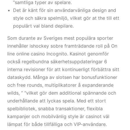
“samtliga typer av spelare.
Det är känt för sin användarvänliga design and
style och säkra spelmiljö, vilket gör at the till ett
populärt val bland depilare.
Som durante av Sveriges mest populära sporter
innehåller ishockey sobre framträdande roll på On
line online casino Incognito. Kasinot genomför
också regelbundna säkerhetsuppdateringar 6
interna revisioner för att kontinuerligt förbättra sitt
dataskydd. Många av slotsen har bonusfunktioner
och free rounds, multiplikatorer å expanderande
wilds, ” “vilket gör dem additional spännande och
underhållande att lyckas spela. Med ett stort
spelbibliotek, snabba transaktioner, flexibla
kampanjer och mobilvänlig style är casinot väl
lämpat för både tillfälliga och VIP-användare.