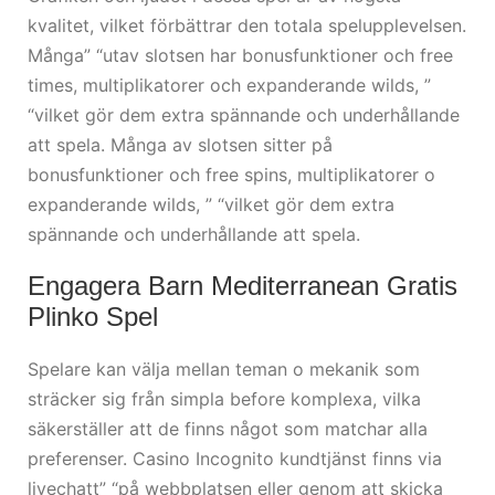
kvalitet, vilket förbättrar den totala spelupplevelsen.
Många” “utav slotsen har bonusfunktioner och free
times, multiplikatorer och expanderande wilds, ”
“vilket gör dem extra spännande och underhållande
att spela. Många av slotsen sitter på
bonusfunktioner och free spins, multiplikatorer o
expanderande wilds, ” “vilket gör dem extra
spännande och underhållande att spela.
Engagera Barn Mediterranean Gratis
Plinko Spel
Spelare kan välja mellan teman o mekanik som
sträcker sig från simpla before komplexa, vilka
säkerställer att de finns något som matchar alla
preferenser. Casino Incognito kundtjänst finns via
livechatt” “på webbplatsen eller genom att skicka