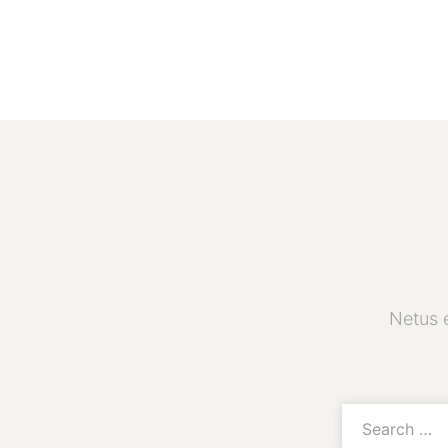
Netus 