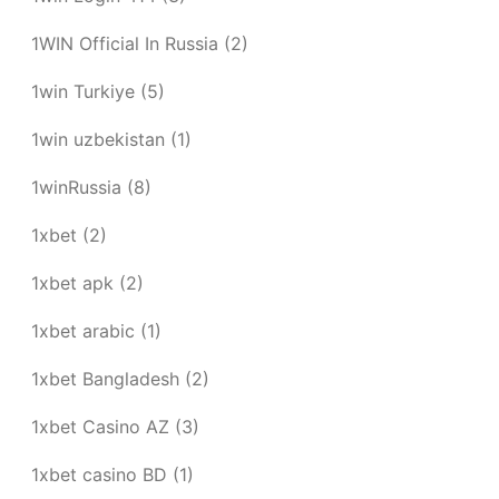
1WIN Official In Russia
(2)
1win Turkiye
(5)
1win uzbekistan
(1)
1winRussia
(8)
1xbet
(2)
1xbet apk
(2)
1xbet arabic
(1)
1xbet Bangladesh
(2)
1xbet Casino AZ
(3)
1xbet casino BD
(1)