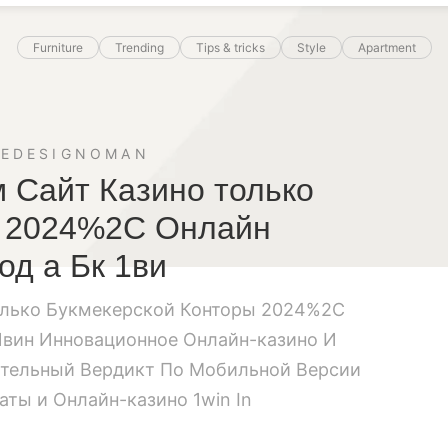
Furniture
Trending
Tips & tricks
Style
Apartment
CEDESIGNOMAN
 Сайт Казино только
ы 2024%2C Онлайн
од а Бк 1ви
олько Букмекерской Конторы 2024%2C
1вин Инновационное Онлайн-казино И
ательный Вердикт По Мобильной Версии
ты и Онлайн-казино 1win In