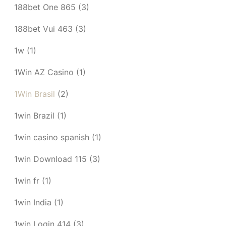
188bet One 865
(3)
188bet Vui 463
(3)
1w
(1)
1Win AZ Casino
(1)
1Win Brasil
(2)
1win Brazil
(1)
1win casino spanish
(1)
1win Download 115
(3)
1win fr
(1)
1win India
(1)
1win Login 414
(3)