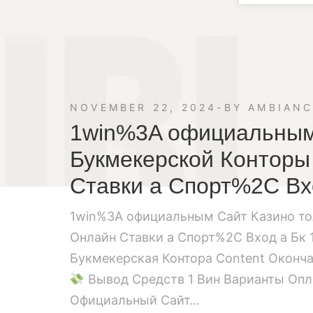
NOVEMBER 22, 2024
BY
AMBIAN
1win%3A официальным
Букмекерской Контор
Ставки а Спорт%2C Вх
1win%3A официальным Сайт Казино т
Онлайн Ставки а Спорт%2C Вход а Бк 
Букмекерская Контора Content Оконч
Вывод Средств 1 Вин Варианты Опла
Официальный Сайт…