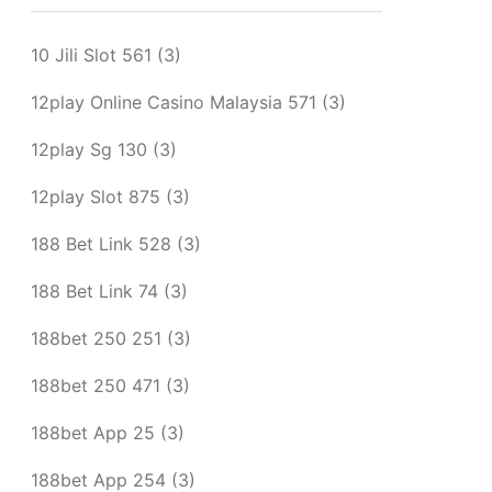
10 Jili Slot 561
(3)
12play Online Casino Malaysia 571
(3)
12play Sg 130
(3)
12play Slot 875
(3)
188 Bet Link 528
(3)
188 Bet Link 74
(3)
188bet 250 251
(3)
188bet 250 471
(3)
188bet App 25
(3)
188bet App 254
(3)