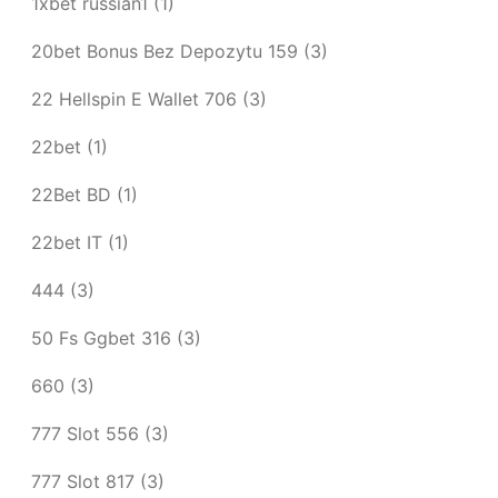
1xbet russian1
(1)
20bet Bonus Bez Depozytu 159
(3)
22 Hellspin E Wallet 706
(3)
22bet
(1)
22Bet BD
(1)
22bet IT
(1)
444
(3)
50 Fs Ggbet 316
(3)
660
(3)
777 Slot 556
(3)
777 Slot 817
(3)