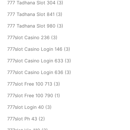
777 Tadhana Slot 304
(3)
777 Tadhana Slot 841
(3)
777 Tadhana Slot 980
(3)
777slot Casino 236
(3)
777slot Casino Login 146
(3)
777slot Casino Login 633
(3)
777slot Casino Login 636
(3)
777slot Free 100 713
(3)
777slot Free 100 790
(1)
777slot Login 40
(3)
777slot Ph 43
(2)