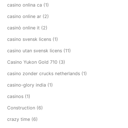
casino onlina ca
(1)
casino online ar
(2)
casinò online it
(2)
casino svensk licens
(1)
casino utan svensk licens
(11)
Casino Yukon Gold 710
(3)
casino zonder crucks netherlands
(1)
casino-glory india
(1)
casinos
(1)
Construction
(6)
crazy time
(6)