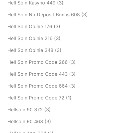
Hell Spin Kasyno 449
(3)
Hell Spin No Deposit Bonus 608
(3)
Hell Spin Opinie 176
(3)
Hell Spin Opinie 216
(3)
Hell Spin Opinie 348
(3)
Hell Spin Promo Code 266
(3)
Hell Spin Promo Code 443
(3)
Hell Spin Promo Code 664
(3)
Hell Spin Promo Code 72
(1)
Hellspin 90 372
(3)
Hellspin 90 463
(3)