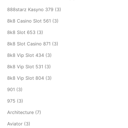
888starz Kasyno 379
(3)
8k8 Casino Slot 561
(3)
8k8 Slot 653
(3)
8k8 Slot Casino 871
(3)
8k8 Vip Slot 434
(3)
8k8 Vip Slot 531
(3)
8k8 Vip Slot 804
(3)
901
(3)
975
(3)
Architecture
(7)
Aviator
(3)