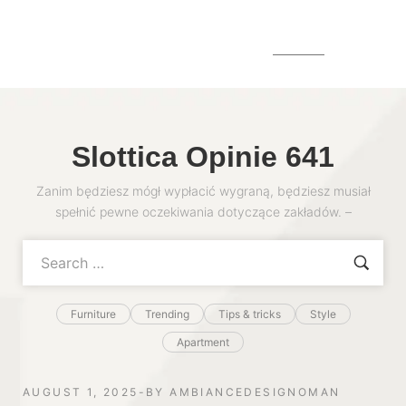
MENU
Slottica Opinie 641
Zanim będziesz mógł wypłacić wygraną, będziesz musiał
spełnić pewne oczekiwania dotyczące zakładów. –
Furniture
Trending
Tips & tricks
Style
Apartment
AUGUST 1, 2025
BY
AMBIANCEDESIGNOMAN