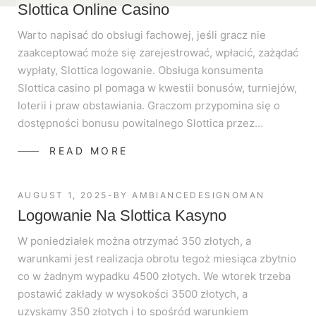
Slоttіса Оnlіnе Саsіnо
Warto napisać do obsługi fachowej, jeśli gracz nie
zaakceptować może się zarejestrować, wpłacić, zażądać
wypłaty, Slottica logowanie. Obsługa konsumenta
Slottica casino pl pomaga w kwestii bonusów, turniejów,
loterii i praw obstawiania. Graczom przypomina się o
dostępności bonusu powitalnego Slottica przez…
READ MORE
AUGUST 1, 2025
BY
AMBIANCEDESIGNOMAN
Logowanie Na Slottica Kasyno
W poniedziałek można otrzymać 350 złotych, a
warunkami jest realizacja obrotu tegoż miesiąca zbytnio
co w żadnym wypadku 4500 złotych. We wtorek trzeba
postawić zakłady w wysokości 3500 złotych, a
uzyskamy 350 złotych i to spośród warunkiem