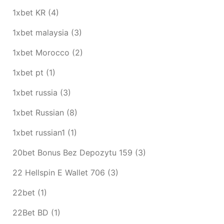
1xbet KR
(4)
1xbet malaysia
(3)
1xbet Morocco
(2)
1xbet pt
(1)
1xbet russia
(3)
1xbet Russian
(8)
1xbet russian1
(1)
20bet Bonus Bez Depozytu 159
(3)
22 Hellspin E Wallet 706
(3)
22bet
(1)
22Bet BD
(1)