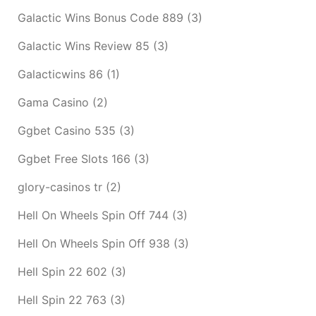
Galactic Wins Bonus Code 889
(3)
Galactic Wins Review 85
(3)
Galacticwins 86
(1)
Gama Casino
(2)
Ggbet Casino 535
(3)
Ggbet Free Slots 166
(3)
glory-casinos tr
(2)
Hell On Wheels Spin Off 744
(3)
Hell On Wheels Spin Off 938
(3)
Hell Spin 22 602
(3)
Hell Spin 22 763
(3)