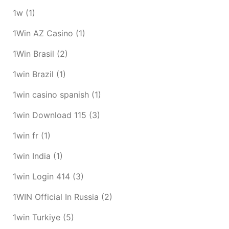
1w
(1)
1Win AZ Casino
(1)
1Win Brasil
(2)
1win Brazil
(1)
1win casino spanish
(1)
1win Download 115
(3)
1win fr
(1)
1win India
(1)
1win Login 414
(3)
1WIN Official In Russia
(2)
1win Turkiye
(5)