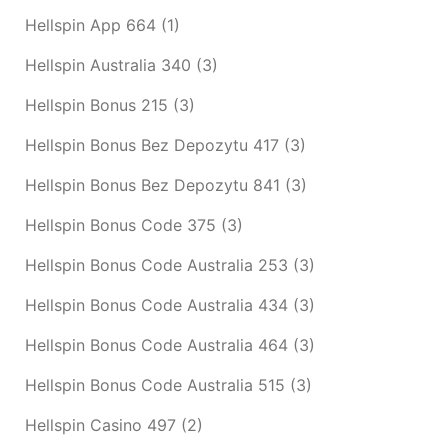
Hellspin App 664
(1)
Hellspin Australia 340
(3)
Hellspin Bonus 215
(3)
Hellspin Bonus Bez Depozytu 417
(3)
Hellspin Bonus Bez Depozytu 841
(3)
Hellspin Bonus Code 375
(3)
Hellspin Bonus Code Australia 253
(3)
Hellspin Bonus Code Australia 434
(3)
Hellspin Bonus Code Australia 464
(3)
Hellspin Bonus Code Australia 515
(3)
Hellspin Casino 497
(2)