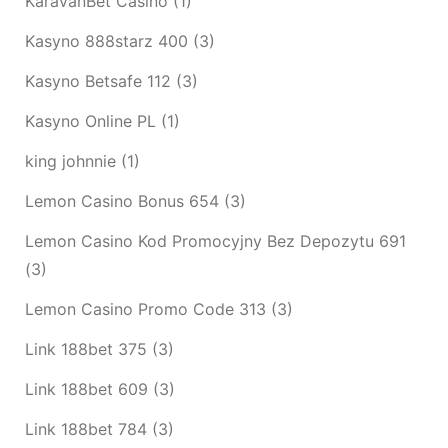
KaravanBet Casino
(1)
Kasyno 888starz 400
(3)
Kasyno Betsafe 112
(3)
Kasyno Online PL
(1)
king johnnie
(1)
Lemon Casino Bonus 654
(3)
Lemon Casino Kod Promocyjny Bez Depozytu 691
(3)
Lemon Casino Promo Code 313
(3)
Link 188bet 375
(3)
Link 188bet 609
(3)
Link 188bet 784
(3)