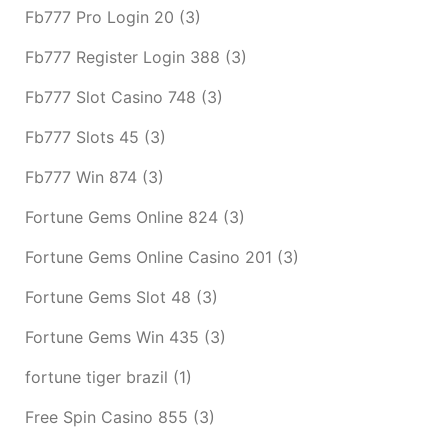
Fb777 Pro Login 20
(3)
Fb777 Register Login 388
(3)
Fb777 Slot Casino 748
(3)
Fb777 Slots 45
(3)
Fb777 Win 874
(3)
Fortune Gems Online 824
(3)
Fortune Gems Online Casino 201
(3)
Fortune Gems Slot 48
(3)
Fortune Gems Win 435
(3)
fortune tiger brazil
(1)
Free Spin Casino 855
(3)