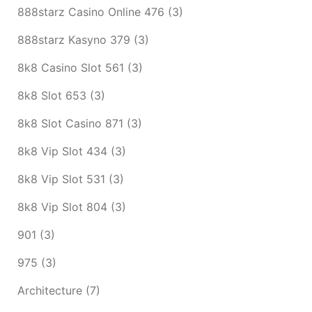
888starz Casino Online 476
(3)
888starz Kasyno 379
(3)
8k8 Casino Slot 561
(3)
8k8 Slot 653
(3)
8k8 Slot Casino 871
(3)
8k8 Vip Slot 434
(3)
8k8 Vip Slot 531
(3)
8k8 Vip Slot 804
(3)
901
(3)
975
(3)
Architecture
(7)