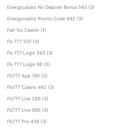
Energycasino No Deposit Bonus 543
(3)
Energycasino Promo Code 942
(3)
Fair Go Casino
(1)
Fb 777 537
(3)
Fb 777 Login 593
(3)
Fb 777 Login 98
(3)
Fb777 App 190
(3)
Fb777 Casino 442
(3)
Fb777 Live 289
(3)
Fb777 Live 995
(3)
Fb777 Pro 439
(3)