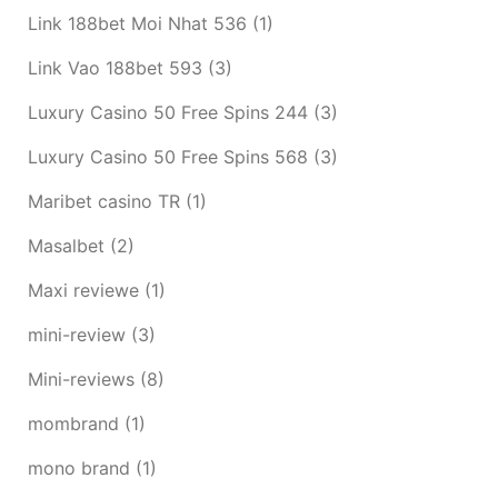
Link 188bet Moi Nhat 536
(1)
Link Vao 188bet 593
(3)
Luxury Casino 50 Free Spins 244
(3)
Luxury Casino 50 Free Spins 568
(3)
Maribet casino TR
(1)
Masalbet
(2)
Maxi reviewe
(1)
mini-review
(3)
Mini-reviews
(8)
mombrand
(1)
mono brand
(1)