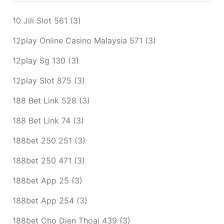
10 Jili Slot 561
(3)
12play Online Casino Malaysia 571
(3)
12play Sg 130
(3)
12play Slot 875
(3)
188 Bet Link 528
(3)
188 Bet Link 74
(3)
188bet 250 251
(3)
188bet 250 471
(3)
188bet App 25
(3)
188bet App 254
(3)
188bet Cho Dien Thoai 439
(3)