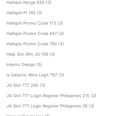
Hellspin Norge 650
(3)
Hellspin Pl 740
(3)
Hellspin Promo Code 173
(3)
Hellspin Promo Code 447
(3)
Hellspin Promo Code 790
(3)
Help Slot Win Jili 156
(3)
Interior Design
(5)
Is Galactic Wins Legit 797
(3)
Jili Slot 777 295
(3)
Jili Slot 777 Login Register Philippines 215
(3)
Jili Slot 777 Login Register Philippines 36
(3)