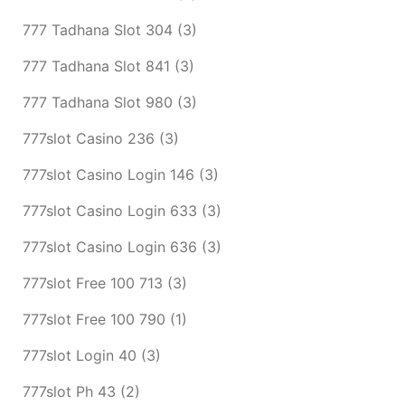
777 Tadhana Slot 304
(3)
777 Tadhana Slot 841
(3)
777 Tadhana Slot 980
(3)
777slot Casino 236
(3)
777slot Casino Login 146
(3)
777slot Casino Login 633
(3)
777slot Casino Login 636
(3)
777slot Free 100 713
(3)
777slot Free 100 790
(1)
777slot Login 40
(3)
777slot Ph 43
(2)