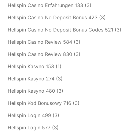
Hellspin Casino Erfahrungen 133
(3)
Hellspin Casino No Deposit Bonus 423
(3)
Hellspin Casino No Deposit Bonus Codes 521
(3)
Hellspin Casino Review 584
(3)
Hellspin Casino Review 830
(3)
Hellspin Kasyno 153
(1)
Hellspin Kasyno 274
(3)
Hellspin Kasyno 480
(3)
Hellspin Kod Bonusowy 716
(3)
Hellspin Login 499
(3)
Hellspin Login 577
(3)