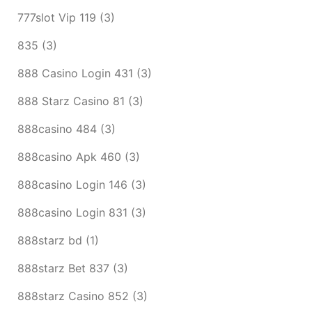
777slot Vip 119
(3)
835
(3)
888 Casino Login 431
(3)
888 Starz Casino 81
(3)
888casino 484
(3)
888casino Apk 460
(3)
888casino Login 146
(3)
888casino Login 831
(3)
888starz bd
(1)
888starz Bet 837
(3)
888starz Casino 852
(3)