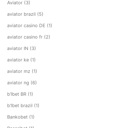
Aviator
(3)
aviator brazil
(5)
aviator casino DE
(1)
aviator casino fr
(2)
aviator IN
(3)
aviator ke
(1)
aviator mz
(1)
aviator ng
(6)
b1bet BR
(1)
b1bet brazil
(1)
Bankobet
(1)