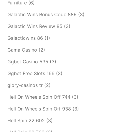
Furniture
(6)
Galactic Wins Bonus Code 889
(3)
Galactic Wins Review 85
(3)
Galacticwins 86
(1)
Gama Casino
(2)
Ggbet Casino 535
(3)
Ggbet Free Slots 166
(3)
glory-casinos tr
(2)
Hell On Wheels Spin Off 744
(3)
Hell On Wheels Spin Off 938
(3)
Hell Spin 22 602
(3)