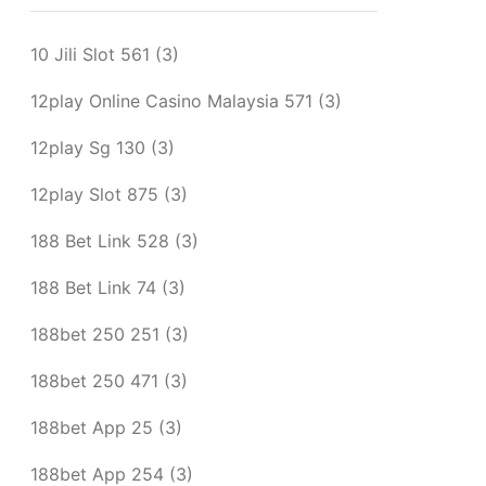
10 Jili Slot 561
(3)
12play Online Casino Malaysia 571
(3)
12play Sg 130
(3)
12play Slot 875
(3)
188 Bet Link 528
(3)
188 Bet Link 74
(3)
188bet 250 251
(3)
188bet 250 471
(3)
188bet App 25
(3)
188bet App 254
(3)