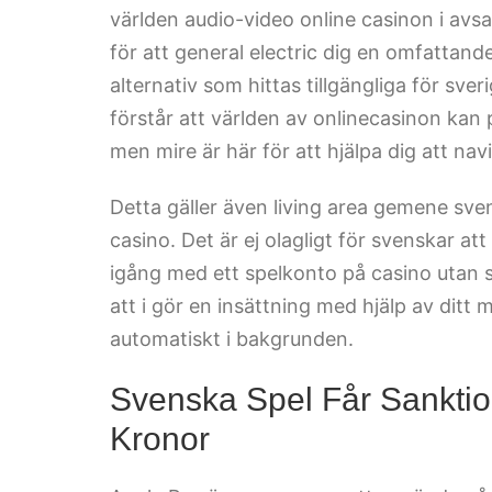
världen audio-video online casinon i avsa
för att general electric dig en omfatta
alternativ som hittas tillgängliga för sve
förstår att världen av onlinecasinon kan
men mire är här för att hjälpa dig att na
Detta gäller även living area gemene sven
casino. Det är ej olagligt för svenskar a
igång med ett spelkonto på casino utan s
att i gör en insättning med hjälp av ditt
automatiskt i bakgrunden.
Svenska Spel Får Sanktion
Kronor