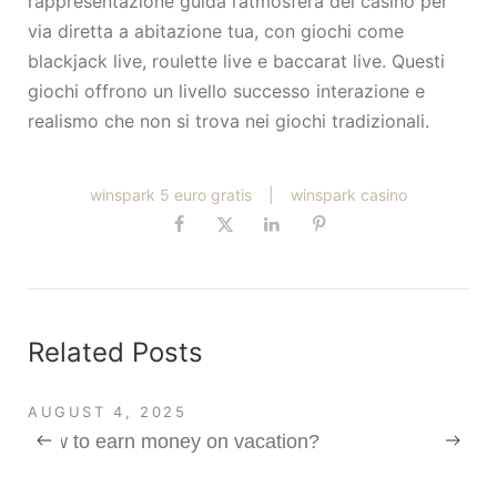
rappresentazione guida l’atmosfera del casinò per
via diretta a abitazione tua, con giochi come
blackjack live, roulette live e baccarat live. Questi
giochi offrono un livello successo interazione e
realismo che non si trova nei giochi tradizionali.
winspark 5 euro gratis
|
winspark casino
Related Posts
AUGUST 4, 2025
How to earn money on vacation?