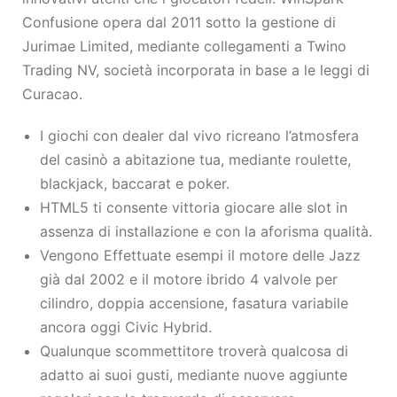
Confusione opera dal 2011 sotto la gestione di
Jurimae Limited, mediante collegamenti a Twino
Trading NV, società incorporata in base a le leggi di
Curacao.
I giochi con dealer dal vivo ricreano l’atmosfera
del casinò a abitazione tua, mediante roulette,
blackjack, baccarat e poker.
HTML5 ti consente vittoria giocare alle slot in
assenza di installazione e con la aforisma qualità.
Vengono Effettuate esempi il motore delle Jazz
già dal 2002 e il motore ibrido 4 valvole per
cilindro, doppia accensione, fasatura variabile
ancora oggi Civic Hybrid.
Qualunque scommettitore troverà qualcosa di
adatto ai suoi gusti, mediante nuove aggiunte