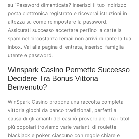
su “Password dimenticata? Inserisci il tuo indirizzo
posta elettronica registrato e riceverai istruzioni in
altezza su come reimpostare la password.
Assicurati successo accertare perfino la cartella
spam nel circostanza l’email non arrivi durante la tua
inbox. Vai alla pagina di entrata, inserisci famiglia
utente e password.
Winspark Casino Permette Successo
Decidere Tra Bonus Vittoria
Benvenuto?
WinSpark Casino propone una raccolta completa
vittoria giochi da banco tradizionali, perfetti a
causa di gli amanti del casinò proverbiale. Tra i titoli
più popolari troviamo varie varianti di roulette,
blackjack e poker, ciascuno con regole chiare e