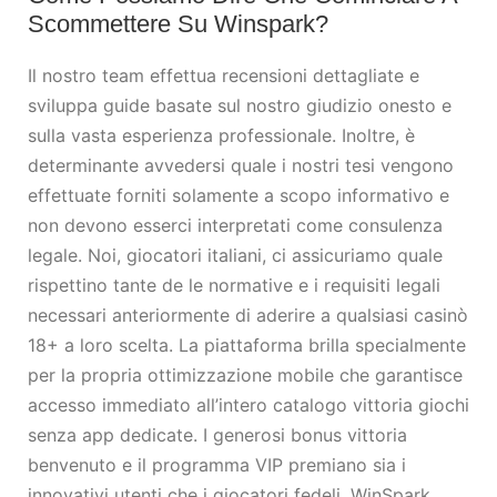
Scommettere Su Winspark?
Il nostro team effettua recensioni dettagliate e
sviluppa guide basate sul nostro giudizio onesto e
sulla vasta esperienza professionale. Inoltre, è
determinante avvedersi quale i nostri tesi vengono
effettuate forniti solamente a scopo informativo e
non devono esserci interpretati come consulenza
legale. Noi, giocatori italiani, ci assicuriamo quale
rispettino tante de le normative e i requisiti legali
necessari anteriormente di aderire a qualsiasi casinò
18+ a loro scelta. La piattaforma brilla specialmente
per la propria ottimizzazione mobile che garantisce
accesso immediato all’intero catalogo vittoria giochi
senza app dedicate. I generosi bonus vittoria
benvenuto e il programma VIP premiano sia i
innovativi utenti che i giocatori fedeli. WinSpark