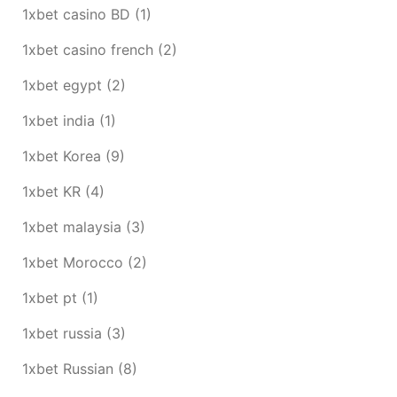
1xbet casino BD
(1)
1xbet casino french
(2)
1xbet egypt
(2)
1xbet india
(1)
1xbet Korea
(9)
1xbet KR
(4)
1xbet malaysia
(3)
1xbet Morocco
(2)
1xbet pt
(1)
1xbet russia
(3)
1xbet Russian
(8)