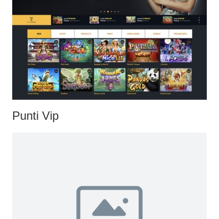
Punti Vip