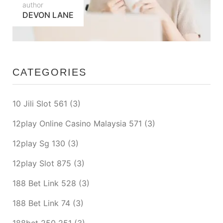
author
DEVON LANE
CATEGORIES
10 Jili Slot 561
(3)
12play Online Casino Malaysia 571
(3)
12play Sg 130
(3)
12play Slot 875
(3)
188 Bet Link 528
(3)
188 Bet Link 74
(3)