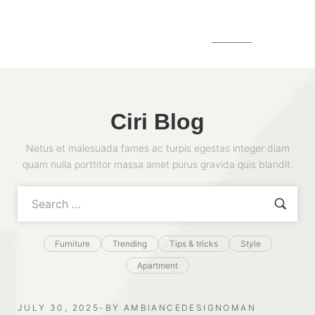
MENU
Ciri Blog
Netus et malesuada fames ac turpis egestas integer diam
quam nulla porttitor massa amet purus gravida quis blandit.
Furniture
Trending
Tips & tricks
Style
Apartment
JULY 30, 2025
BY
AMBIANCEDESIGNOMAN