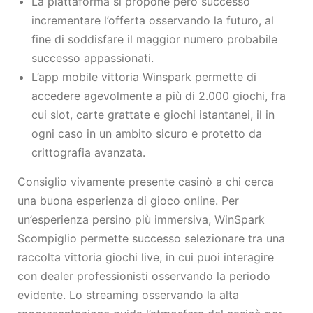
La piattaforma si propone però successo
incrementare l’offerta osservando la futuro, al
fine di soddisfare il maggior numero probabile
successo appassionati.
L’app mobile vittoria Winspark permette di
accedere agevolmente a più di 2.000 giochi, fra
cui slot, carte grattate e giochi istantanei, il in
ogni caso in un ambito sicuro e protetto da
crittografia avanzata.
Consiglio vivamente presente casinò a chi cerca
una buona esperienza di gioco online. Per
un’esperienza persino più immersiva, WinSpark
Scompiglio permette successo selezionare tra una
raccolta vittoria giochi live, in cui puoi interagire
con dealer professionisti osservando la periodo
evidente. Lo streaming osservando la alta