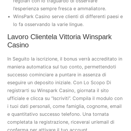
regolari con lo traguardo di osservare
l’esperienza sempre fresca e ammaliatore.
WinsPark Casino serve clienti di differenti paesi e
lo fa osservando la varie lingue.
Lavoro Clientela Vittoria Winspark
Casino
In Seguito la iscrizione, il bonus verrà accreditato in
maniera automatica sul tuo conto, permettendoti
successo cominciare a puntare in assenza di
eseguire un deposito iniziale. Con Lo Scopo Di
registrarti su Winspark Casino, giornata il sito
ufficiale e clicca su “Iscriviti”. Compila il modulo con
i tuoi dati personali, come famiglia, cognome, email
e quantitativo successo telefono. Una tornata
completata la registrazione, riceverai un’email di
conferma per attivare il tuo account.