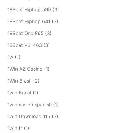
188bet Hiphop 599
(3)
188bet Hiphop 641
(3)
188bet One 865
(3)
188bet Vui 463
(3)
1w
(1)
1Win AZ Casino
(1)
1Win Brasil
(2)
1win Brazil
(1)
1win casino spanish
(1)
1win Download 115
(3)
1win fr
(1)