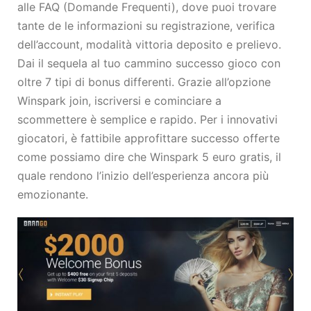
alle FAQ (Domande Frequenti), dove puoi trovare
tante de le informazioni su registrazione, verifica
dell’account, modalità vittoria deposito e prelievo.
Dai il sequela al tuo cammino successo gioco con
oltre 7 tipi di bonus differenti. Grazie all’opzione
Winspark join, iscriversi e cominciare a
scommettere è semplice e rapido. Per i innovativi
giocatori, è fattibile approfittare successo offerte
come possiamo dire che Winspark 5 euro gratis, il
quale rendono l’inizio dell’esperienza ancora più
emozionante.