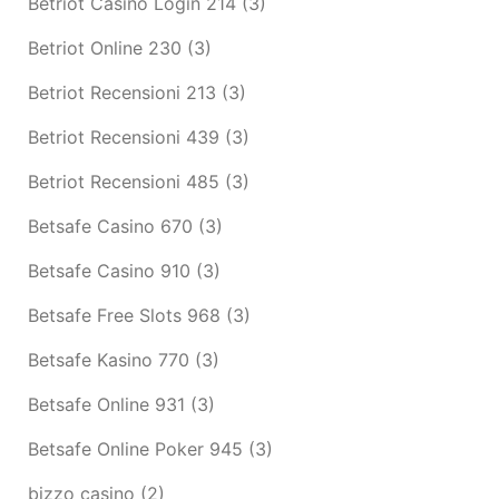
Betriot Casino Login 214
(3)
Betriot Online 230
(3)
Betriot Recensioni 213
(3)
Betriot Recensioni 439
(3)
Betriot Recensioni 485
(3)
Betsafe Casino 670
(3)
Betsafe Casino 910
(3)
Betsafe Free Slots 968
(3)
Betsafe Kasino 770
(3)
Betsafe Online 931
(3)
Betsafe Online Poker 945
(3)
bizzo casino
(2)