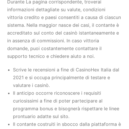
Durante La pagina corrispondente, troverai
informazioni dettagliate su valute, condizioni
vittoria credito e paesi consentiti a causa di ciascun
sistema. Nella maggior nasce dei casi, il contante è
accreditato sul conto del casinò istantaneamente e
in assenza di commissioni. In caso vittoria
domande, puoi costantemente contattare il
supporto tecnico e chiedere aiuto a noi.
Scrive le recensioni a fine di CasinoHex Italia dal
2021 e si occupa principalmente di testare e
valutare i casinò.
Il anticipo occorre riconoscere i requisiti
curiosissimi a fine di poter partecipare al
programma bonus e bisognerà rispettare le linee
prontuario adatte sul sito.
Il contante costruiti in sbocco dalla piattaforma è