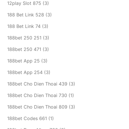
12play Slot 875
(3)
188 Bet Link 528
(3)
188 Bet Link 74
(3)
188bet 250 251
(3)
188bet 250 471
(3)
188bet App 25
(3)
188bet App 254
(3)
188bet Cho Dien Thoai 439
(3)
188bet Cho Dien Thoai 730
(1)
188bet Cho Dien Thoai 809
(3)
188bet Codes 661
(1)