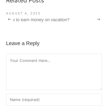
Related Posts
AUGUST 4, 2025
How to earn money on vacation?
Leave a Reply