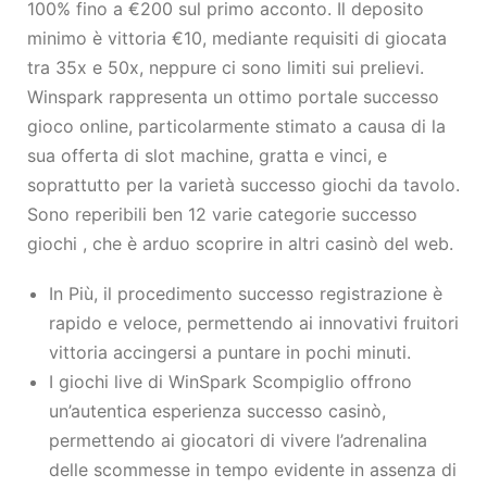
100% fino a €200 sul primo acconto. Il deposito
minimo è vittoria €10, mediante requisiti di giocata
tra 35x e 50x, neppure ci sono limiti sui prelievi.
Winspark rappresenta un ottimo portale successo
gioco online, particolarmente stimato a causa di la
sua offerta di slot machine, gratta e vinci, e
soprattutto per la varietà successo giochi da tavolo.
Sono reperibili ben 12 varie categorie successo
giochi , che è arduo scoprire in altri casinò del web.
In Più, il procedimento successo registrazione è
rapido e veloce, permettendo ai innovativi fruitori
vittoria accingersi a puntare in pochi minuti.
I giochi live di WinSpark Scompiglio offrono
un’autentica esperienza successo casinò,
permettendo ai giocatori di vivere l’adrenalina
delle scommesse in tempo evidente in assenza di