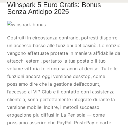
Winspark 5 Euro Gratis: Bonus
Senza Anticipo 2025
Costruiti In circostanza contrario, potresti disporre
un accesso basso alle funzioni del casinò. Le notizie
vengono effettuate protette in maniera affidabile da
attacchi esterni, pertanto la tua posta o il tuo
volume vittoria telefono saranno al deciso. Tutte le
funzioni ancora oggi versione desktop, come
possiamo dire che la gestione dell’account,
l’accesso al VIP Club e il contatto con l’assistenza
clientela, sono perfettamente integrate durante la
versione mobile. Inoltre, i metodi successo
erogazione più diffusi in La Penisola — come
possiamo asserire che PayPal, PostePay e carte