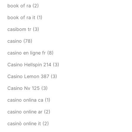
book of ra
(2)
book of ra it
(1)
casibom tr
(3)
casino
(78)
casino en ligne fr
(8)
Casino Hellspin 214
(3)
Casino Lemon 387
(3)
Casino Nv 125
(3)
casino onlina ca
(1)
casino online ar
(2)
casinò online it
(2)