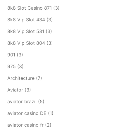
8k8 Slot Casino 871
(3)
8k8 Vip Slot 434
(3)
8k8 Vip Slot 531
(3)
8k8 Vip Slot 804
(3)
901
(3)
975
(3)
Architecture
(7)
Aviator
(3)
aviator brazil
(5)
aviator casino DE
(1)
aviator casino fr
(2)