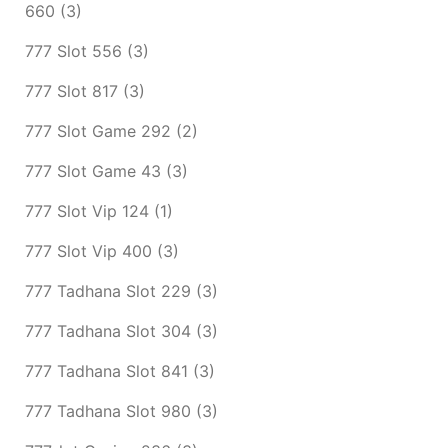
660
(3)
777 Slot 556
(3)
777 Slot 817
(3)
777 Slot Game 292
(2)
777 Slot Game 43
(3)
777 Slot Vip 124
(1)
777 Slot Vip 400
(3)
777 Tadhana Slot 229
(3)
777 Tadhana Slot 304
(3)
777 Tadhana Slot 841
(3)
777 Tadhana Slot 980
(3)