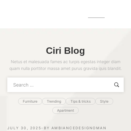
MENU
Ciri Blog
Netus et malesuada fames ac turpis egestas integer diam
quam nulla porttitor massa amet purus gravida quis blandit.
Furniture
Trending
Tips & tricks
Style
Apartment
JULY 30, 2025
BY
AMBIANCEDESIGNOMAN