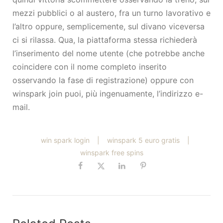
mezzi pubblici o al austero, fra un turno lavorativo e
l’altro oppure, semplicemente, sul divano viceversa
ci si rilassa. Qua, la piattaforma stessa richiederà
l’inserimento del nome utente (che potrebbe anche
coincidere con il nome completo inserito
osservando la fase di registrazione) oppure
con
winspark join puoi
, più ingenuamente, l’indirizzo e-
mail.
win spark login
|
winspark 5 euro gratis
|
winspark free spins