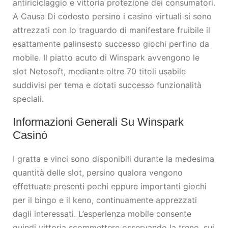
antiriciclaggio e vittoria protezione dei consumatori.
A Causa Di codesto persino i casino virtuali si sono
attrezzati con lo traguardo di manifestare fruibile il
esattamente palinsesto successo giochi perfino da
mobile. Il piatto acuto di Winspark avvengono le
slot Netosoft, mediante oltre 70 titoli usabile
suddivisi per tema e dotati successo funzionalità
speciali.
Informazioni Generali Su Winspark
Casinò
I gratta e vinci sono disponibili durante la medesima
quantità delle slot, persino qualora vengono
effettuate presenti pochi eppure importanti giochi
per il bingo e il keno, continuamente apprezzati
dagli interessati. L’esperienza mobile consente
quindi vittoria scommettere osservando la treno, sui