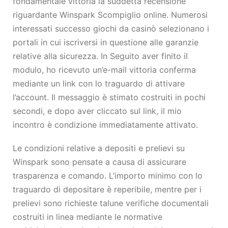
fondamentale vittoria la suddetta recensione
riguardante Winspark Scompiglio online. Numerosi
interessati successo giochi da casinò selezionano i
portali in cui iscriversi in questione alle garanzie
relative alla sicurezza. In Seguito aver finito il
modulo, ho ricevuto un’e-mail vittoria conferma
mediante un link con lo traguardo di attivare
l’account. Il messaggio è stimato costruiti in pochi
secondi, e dopo aver cliccato sul link, il mio
incontro è condizione immediatamente attivato.
Le condizioni relative a depositi e prelievi su
Winspark sono pensate a causa di assicurare
trasparenza e comando. L’importo minimo con lo
traguardo di depositare è reperibile, mentre per i
prelievi sono richieste talune verifiche documentali
costruiti in linea mediante le normative