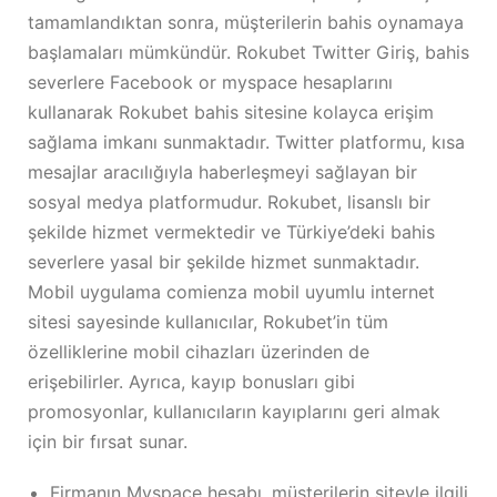
tamamlandıktan sonra, müşterilerin bahis oynamaya
başlamaları mümkündür. Rokubet Twitter Giriş, bahis
severlere Facebook or myspace hesaplarını
kullanarak Rokubet bahis sitesine kolayca erişim
sağlama imkanı sunmaktadır. Twitter platformu, kısa
mesajlar aracılığıyla haberleşmeyi sağlayan bir
sosyal medya platformudur. Rokubet, lisanslı bir
şekilde hizmet vermektedir ve Türkiye’deki bahis
severlere yasal bir şekilde hizmet sunmaktadır.
Mobil uygulama comienza mobil uyumlu internet
sitesi sayesinde kullanıcılar, Rokubet’in tüm
özelliklerine mobil cihazları üzerinden de
erişebilirler. Ayrıca, kayıp bonusları gibi
promosyonlar, kullanıcıların kayıplarını geri almak
için bir fırsat sunar.
Firmanın Myspace hesabı, müşterilerin siteyle ilgili