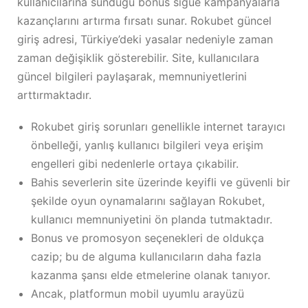
kullanıcılarına sunduğu bonus sigue kampanyalarla
kazançlarını artırma fırsatı sunar. Rokubet güncel
giriş adresi, Türkiye’deki yasalar nedeniyle zaman
zaman değişiklik gösterebilir. Site, kullanıcılara
güncel bilgileri paylaşarak, memnuniyetlerini
arttırmaktadır.
Rokubet giriş sorunları genellikle internet tarayıcı
önbelleği, yanlış kullanıcı bilgileri veya erişim
engelleri gibi nedenlerle ortaya çıkabilir.
Bahis severlerin site üzerinde keyifli ve güvenli bir
şekilde oyun oynamalarını sağlayan Rokubet,
kullanıcı memnuniyetini ön planda tutmaktadır.
Bonus ve promosyon seçenekleri de oldukça
cazip; bu de alguma kullanıcıların daha fazla
kazanma şansı elde etmelerine olanak tanıyor.
Ancak, platformun mobil uyumlu arayüzü