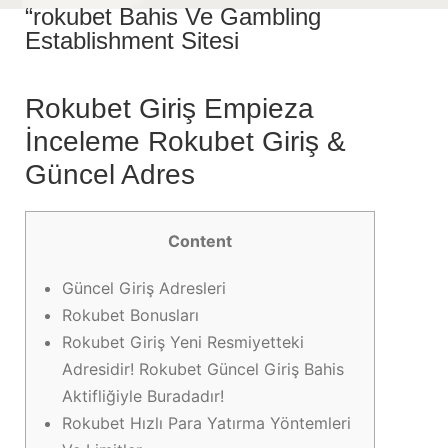
“rokubet Bahis Ve Gambling
Establishment Sitesi
Rokubet Giriş Empieza
İnceleme Rokubet Giriş &
Güncel Adres
Content
Güncel Giriş Adresleri
Rokubet Bonusları
Rokubet Giriş Yeni Resmiyetteki
Adresidir! Rokubet Güncel Giriş Bahis
Aktifliğiyle Buradadır!
Rokubet Hızlı Para Yatırma Yöntemleri