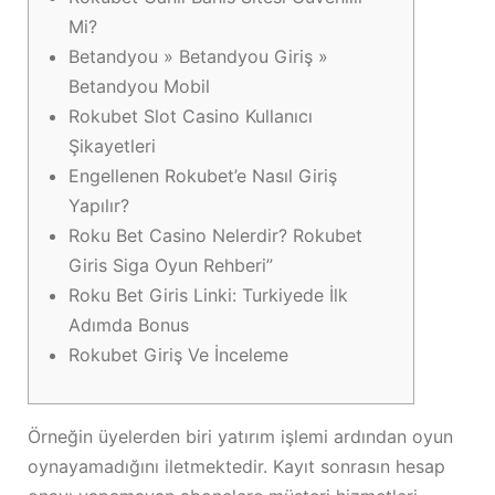
Mi?
Betandyou » Betandyou Giriş »
Betandyou Mobil
Rokubet Slot Casino Kullanıcı
Şikayetleri
Engellenen Rokubet’e Nasıl Giriş
Yapılır?
Roku Bet Casino Nelerdir? Rokubet
Giris Siga Oyun Rehberi”
Roku Bet Giris Linki: Turkiyede İlk
Adımda Bonus
Rokubet Giriş Ve İnceleme
Örneğin üyelerden biri yatırım işlemi ardından oyun
oynayamadığını iletmektedir. Kayıt sonrasın hesap