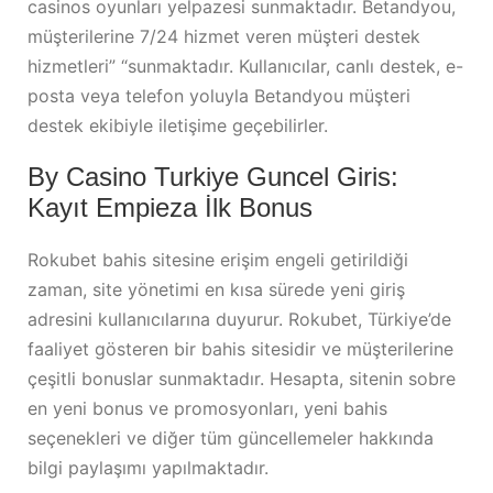
casinos oyunları yelpazesi sunmaktadır. Betandyou,
müşterilerine 7/24 hizmet veren müşteri destek
hizmetleri” “sunmaktadır. Kullanıcılar, canlı destek, e-
posta veya telefon yoluyla Betandyou müşteri
destek ekibiyle iletişime geçebilirler.
By Casino Turkiye Guncel Giris:
Kayıt Empieza İlk Bonus
Rokubet bahis sitesine erişim engeli getirildiği
zaman, site yönetimi en kısa sürede yeni giriş
adresini kullanıcılarına duyurur. Rokubet, Türkiye’de
faaliyet gösteren bir bahis sitesidir ve müşterilerine
çeşitli bonuslar sunmaktadır. Hesapta, sitenin sobre
en yeni bonus ve promosyonları, yeni bahis
seçenekleri ve diğer tüm güncellemeler hakkında
bilgi paylaşımı yapılmaktadır.