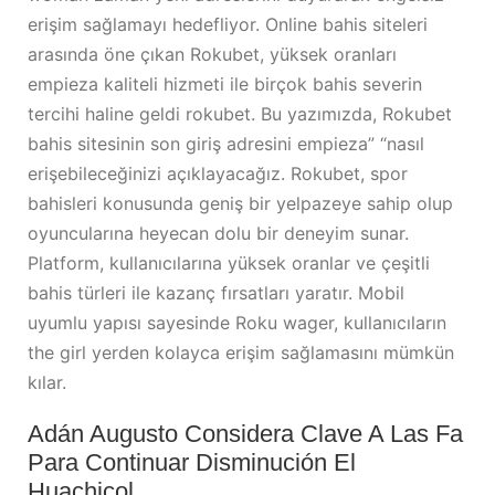
erişim sağlamayı hedefliyor. Online bahis siteleri
arasında öne çıkan Rokubet, yüksek oranları
empieza kaliteli hizmeti ile birçok bahis severin
tercihi haline geldi rokubet. Bu yazımızda, Rokubet
bahis sitesinin son giriş adresini empieza” “nasıl
erişebileceğinizi açıklayacağız. Rokubet, spor
bahisleri konusunda geniş bir yelpazeye sahip olup
oyuncularına heyecan dolu bir deneyim sunar.
Platform, kullanıcılarına yüksek oranlar ve çeşitli
bahis türleri ile kazanç fırsatları yaratır. Mobil
uyumlu yapısı sayesinde Roku wager, kullanıcıların
the girl yerden kolayca erişim sağlamasını mümkün
kılar.
Adán Augusto Considera Clave A Las Fa
Para Continuar Disminución El
Huachicol