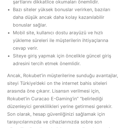
şartlarını dikkatlice okumaları önemlidir.
Bazı siteler yüksek bonuslar verirken, bazıları
daha düşük ancak daha kolay kazanılabilir
bonuslar sağlar.
Mobil site, kullanıcı dostu arayüzü ve hızlı
yükleme süreleri ile müşterilerin ihtiyaçlarına
cevap verir.
Siteye giriş yapmak için öncelikle güncel giriş
adresini tercih etmek önemlidir.
Ancak, Rokubet’in müşterilerine sunduğu avantajlar,
siteyi Türkiye’deki on the internet bahis siteleri
arasında öne çıkarır. Lisansın verilmesi için,
Rokubet’in Curacao E-Gaming’in” “belirlediği
düzenleyici gereklilikleri yerine getirmesi gerekir.
Son olarak, hesap güvenliğinizi sağlamak için
tarayıcılarınızda ve cihazlarınızda sobre son