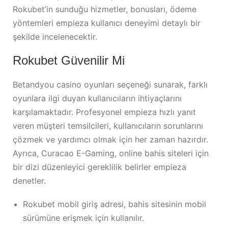
Rokubet’in sunduğu hizmetler, bonusları, ödeme
yöntemleri empieza kullanıcı deneyimi detaylı bir
şekilde incelenecektir.
Rokubet Güvenilir Mi
Betandyou casino oyunları seçeneği sunarak, farklı
oyunlara ilgi duyan kullanıcıların ihtiyaçlarını
karşılamaktadır. Profesyonel empieza hızlı yanıt
veren müşteri temsilcileri, kullanıcıların sorunlarını
çözmek ve yardımcı olmak için her zaman hazırdır.
Ayrıca, Curacao E-Gaming, online bahis siteleri için
bir dizi düzenleyici gereklilik belirler empieza
denetler.
Rokubet mobil giriş adresi, bahis sitesinin mobil
sürümüne erişmek için kullanılır.