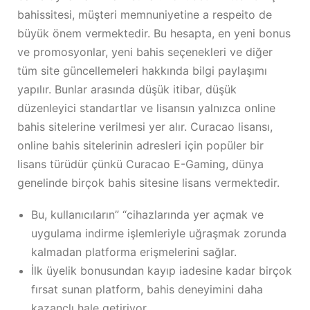
bahissitesi, müşteri memnuniyetine a respeito de
büyük önem vermektedir. Bu hesapta, en yeni bonus
ve promosyonlar, yeni bahis seçenekleri ve diğer
tüm site güncellemeleri hakkında bilgi paylaşımı
yapılır. Bunlar arasında düşük itibar, düşük
düzenleyici standartlar ve lisansın yalnızca online
bahis sitelerine verilmesi yer alır. Curacao lisansı,
online bahis sitelerinin adresleri için popüler bir
lisans türüdür çünkü Curacao E-Gaming, dünya
genelinde birçok bahis sitesine lisans vermektedir.
Bu, kullanıcıların” “cihazlarında yer açmak ve
uygulama indirme işlemleriyle uğraşmak zorunda
kalmadan platforma erişmelerini sağlar.
İlk üyelik bonusundan kayıp iadesine kadar birçok
fırsat sunan platform, bahis deneyimini daha
kazançlı hale getiriyor.