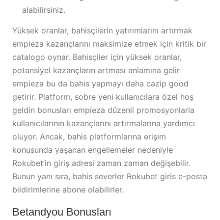
alabilirsiniz.
Yüksek oranlar, bahisçilerin yatırımlarını artırmak
empieza kazançlarını maksimize etmek için kritik bir
catalogo oynar. Bahisçiler için yüksek oranlar,
potansiyel kazançların artması anlamına gelir
empieza bu da bahis yapmayı daha cazip good
getirir. Platform, sobre yeni kullanıcılara özel hoş
geldin bonusları empieza düzenli promosyonlarla
kullanıcılarının kazançlarını artırmalarına yardımcı
oluyor. Ancak, bahis platformlarına erişim
konusunda yaşanan engellemeler nedeniyle
Rokubet’in giriş adresi zaman zaman değişebilir.
Bunun yanı sıra, bahis severler Rokubet giris e-posta
bildirimlerine abone olabilirler.
Betandyou Bonusları