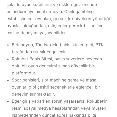
şekilde oyun kurallarını ve riskleri göz önünde
bulundurmayı ihmal etmeyin. Canlı gambling
establishment oyunları, gerçek krupiyelerin yönettiği
oyunlar olduğundan, müşteriler gerçek bir on line
casino deneyimi yaşayabilirler.
Betandyou, Türkiye’deki bahis siteleri gibi, BTK
tarafından sık sık engellenir.
Rokubet Bahis Sitesi, bahis severlere heyecan
dolu bir oyun deneyimi sunan güvenilir bir
platformdur.
Spor bahisleri, slot machine game ve masa
oyunları gibi çeşitli seçeneklerle eğlenceli bir
deneyim sunmaktadır.
Eğer giriş yaparken sorun yaşarsanız, Rokubet’in
resmi sosyal medya hesaplarından veya müşteri
hizmetlerinden güncel adres hakkında bilgi