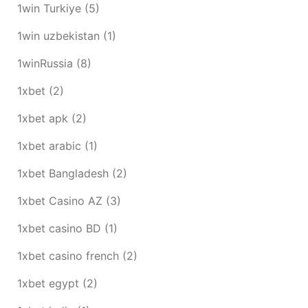
1win Turkiye
(5)
1win uzbekistan
(1)
1winRussia
(8)
1xbet
(2)
1xbet apk
(2)
1xbet arabic
(1)
1xbet Bangladesh
(2)
1xbet Casino AZ
(3)
1xbet casino BD
(1)
1xbet casino french
(2)
1xbet egypt
(2)