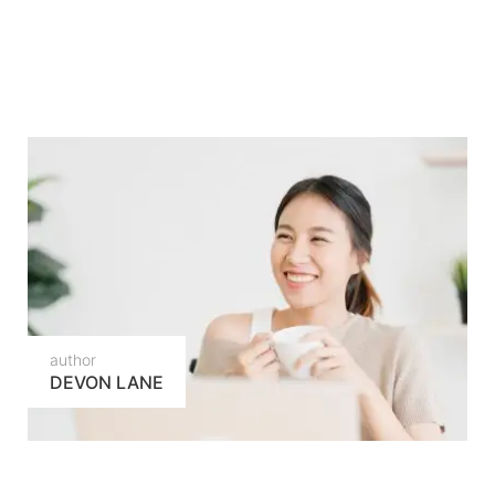
author
DEVON LANE