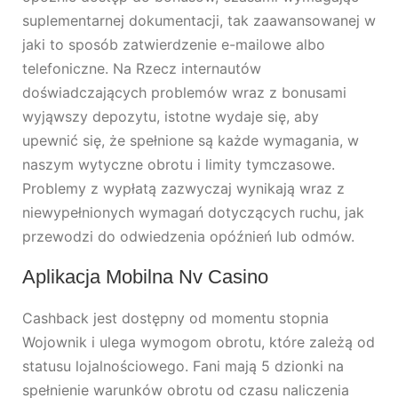
suplementarnej dokumentacji, tak zaawansowanej w
jaki to sposób zatwierdzenie e-mailowe albo
telefoniczne. Na Rzecz internautów
doświadczających problemów wraz z bonusami
wyjąwszy depozytu, istotne wydaje się, aby
upewnić się, że spełnione są każde wymagania, w
naszym wytyczne obrotu i limity tymczasowe.
Problemy z wypłatą zazwyczaj wynikają wraz z
niewypełnionych wymagań dotyczących ruchu, jak
przewodzi do odwiedzenia opóźnień lub odmów.
Aplikacja Mobilna Nv Casino
Cashback jest dostępny od momentu stopnia
Wojownik i ulega wymogom obrotu, które zależą od
statusu lojalnościowego. Fani mają 5 dzionki na
spełnienie warunków obrotu od czasu naliczenia