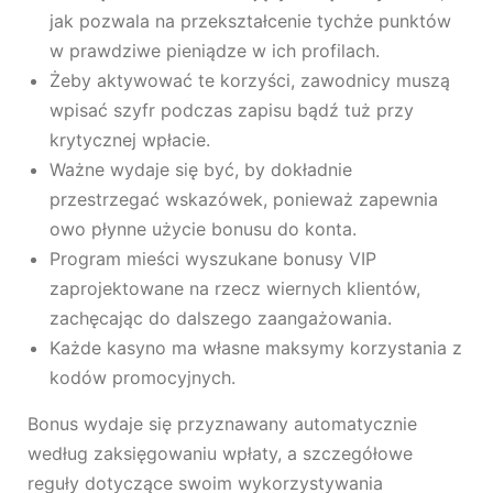
jak pozwala na przekształcenie tychże punktów
w prawdziwe pieniądze w ich profilach.
Żeby aktywować te korzyści, zawodnicy muszą
wpisać szyfr podczas zapisu bądź tuż przy
krytycznej wpłacie.
Ważne wydaje się być, by dokładnie
przestrzegać wskazówek, ponieważ zapewnia
owo płynne użycie bonusu do konta.
Program mieści wyszukane bonusy VIP
zaprojektowane na rzecz wiernych klientów,
zachęcając do dalszego zaangażowania.
Każde kasyno ma własne maksymy korzystania z
kodów promocyjnych.
Bonus wydaje się przyznawany automatycznie
według zaksięgowaniu wpłaty, a szczegółowe
reguły dotyczące swoim wykorzystywania