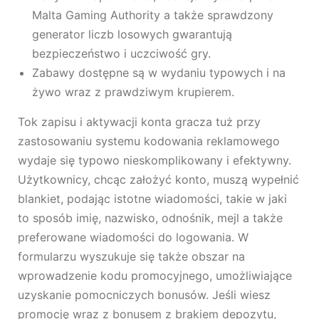
Malta Gaming Authority a także sprawdzony
generator liczb losowych gwarantują
bezpieczeństwo i uczciwość gry.
Zabawy dostępne są w wydaniu typowych i na
żywo wraz z prawdziwym krupierem.
Tok zapisu i aktywacji konta gracza tuż przy
zastosowaniu systemu kodowania reklamowego
wydaje się typowo nieskomplikowany i efektywny.
Użytkownicy, chcąc założyć konto, muszą wypełnić
blankiet, podając istotne wiadomości, takie w jaki
to sposób imię, nazwisko, odnośnik, mejl a także
preferowane wiadomości do logowania. W
formularzu wyszukuje się także obszar na
wprowadzenie kodu promocyjnego, umożliwiające
uzyskanie pomocniczych bonusów. Jeśli wiesz
promocję wraz z bonusem z brakiem depozytu,