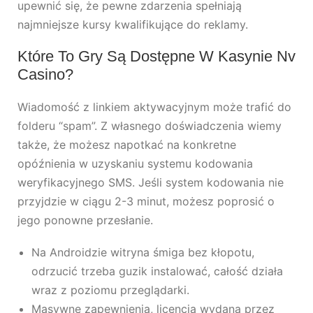
upewnić się, że pewne zdarzenia spełniają
najmniejsze kursy kwalifikujące do reklamy.
Które To Gry Są Dostępne W Kasynie Nv
Casino?
Wiadomość z linkiem aktywacyjnym może trafić do
folderu “spam”. Z własnego doświadczenia wiemy
także, że możesz napotkać na konkretne
opóźnienia w uzyskaniu systemu kodowania
weryfikacyjnego SMS. Jeśli system kodowania nie
przyjdzie w ciągu 2-3 minut, możesz poprosić o
jego ponowne przesłanie.
Na Androidzie witryna śmiga bez kłopotu,
odrzucić trzeba guzik instalować, całość działa
wraz z poziomu przeglądarki.
Masywne zapewnienia, licencja wydana przez