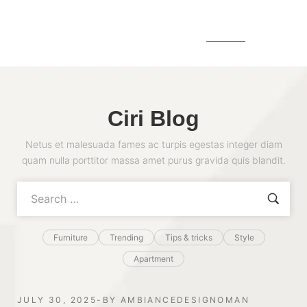
MENU
Ciri Blog
Netus et malesuada fames ac turpis egestas integer diam
quam nulla porttitor massa amet purus gravida quis blandit.
Furniture
Trending
Tips & tricks
Style
Apartment
JULY 30, 2025
BY
AMBIANCEDESIGNOMAN