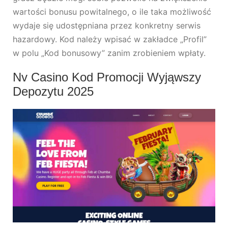
wartości bonusu powitalnego, o ile taka możliwość
wydaje się udostępniana przez konkretny serwis
hazardowy. Kod należy wpisać w zakładce „Profil”
w polu „Kod bonusowy” zanim zrobieniem wpłaty.
Nv Casino Kod Promocji Wyjąwszy
Depozytu 2025