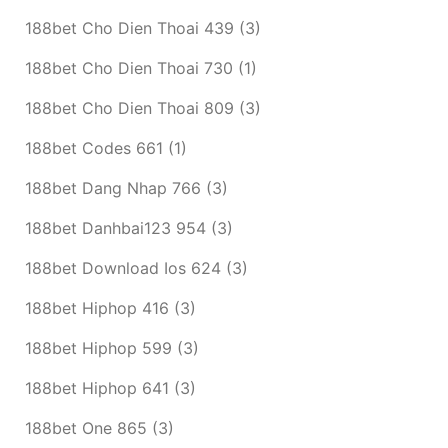
188bet Cho Dien Thoai 439
(3)
188bet Cho Dien Thoai 730
(1)
188bet Cho Dien Thoai 809
(3)
188bet Codes 661
(1)
188bet Dang Nhap 766
(3)
188bet Danhbai123 954
(3)
188bet Download Ios 624
(3)
188bet Hiphop 416
(3)
188bet Hiphop 599
(3)
188bet Hiphop 641
(3)
188bet One 865
(3)