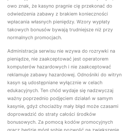
owo znak, że kasyno pragnie cię przekonać do
odwiedzenia zabawy z brakiem konieczności
wpłacania własnych pieniędzy. Wzory wypłaty
takowych bonusów bywają trudniejsze niż przy
normalnych promocjach.
Administracja serwisu nie wzywa do rozrywki na
pieniądze, nie zaakceptować jest operatorem
komputerów hazardowych i nie zaakceptować
reklamuje zabawy hazardowej. Odnośniki do witryn
kasyn są udostępniane wyłącznie w celach
edukacyjnych. Ten chód wydaje się nadzwyczaj
ważny poprzednio podjęciem działań w samym
kasynie, gdyż chociażby mały błąd może czasami
doprowadzić do straty całości środków
bonusowych. Za pomocą kodów promocyjnych
gracz będzie mógł sobie pozwolić na zwiększenie