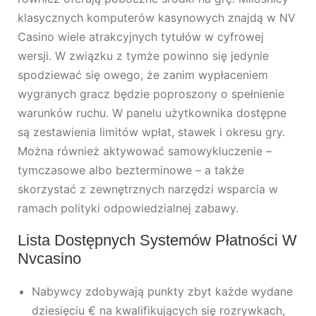
klasycznych komputerów kasynowych znajdą w NV
Casino wiele atrakcyjnych tytułów w cyfrowej
wersji. W związku z tymże powinno się jedynie
spodziewać się owego, że zanim wypłaceniem
wygranych gracz będzie poproszony o spełnienie
warunków ruchu. W panelu użytkownika dostępne
są zestawienia limitów wpłat, stawek i okresu gry.
Można również aktywować samowykluczenie –
tymczasowe albo bezterminowe – a także
skorzystać z zewnętrznych narzędzi wsparcia w
ramach polityki odpowiedzialnej zabawy.
Lista Dostępnych Systemów Płatności W
Nvcasino
Nabywcy zdobywają punkty zbyt każde wydane
dziesięciu € na kwalifikujących się rozrywkach,