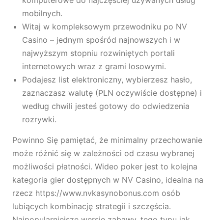
mobilnych.
Witaj w kompleksowym przewodniku po NV
Casino – jednym spośród najnowszych i w
najwyższym stopniu rozwiniętych portali
internetowych wraz z grami losowymi.
Podajesz list elektroniczny, wybierzesz hasło,
zaznaczasz walutę (PLN oczywiście dostępne) i
według chwili jesteś gotowy do odwiedzenia
rozrywki.
Powinno Się pamiętać, że minimalny przechowanie
może różnić się w zależności od czasu wybranej
możliwości płatności. Wideo poker jest to kolejna
kategoria gier dostępnych w NV Casino, idealna na
rzecz
https://www.nvkasynobonus.com
osób
lubiących kombinację strategii i szczęścia.
Najpopularniejsze wersje zabawy, tego typu jak