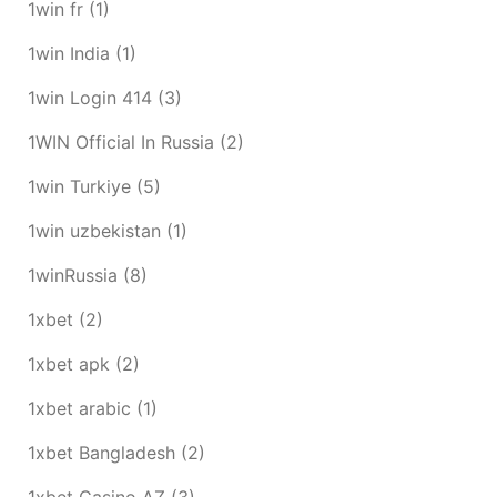
1win fr
(1)
1win India
(1)
1win Login 414
(3)
1WIN Official In Russia
(2)
1win Turkiye
(5)
1win uzbekistan
(1)
1winRussia
(8)
1xbet
(2)
1xbet apk
(2)
1xbet arabic
(1)
1xbet Bangladesh
(2)
1xbet Casino AZ
(3)