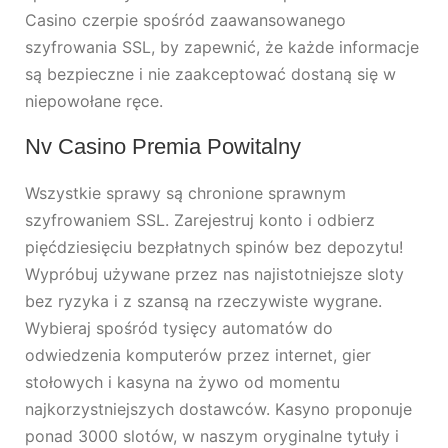
Casino czerpie spośród zaawansowanego
szyfrowania SSL, by zapewnić, że każde informacje
są bezpieczne i nie zaakceptować dostaną się w
niepowołane ręce.
Nv Casino Premia Powitalny
Wszystkie sprawy są chronione sprawnym
szyfrowaniem SSL. Zarejestruj konto i odbierz
pięćdziesięciu bezpłatnych spinów bez depozytu!
Wypróbuj używane przez nas najistotniejsze sloty
bez ryzyka i z szansą na rzeczywiste wygrane.
Wybieraj spośród tysięcy automatów do
odwiedzenia komputerów przez internet, gier
stołowych i kasyna na żywo od momentu
najkorzystniejszych dostawców. Kasyno proponuje
ponad 3000 slotów, w naszym oryginalne tytuły i