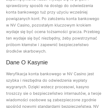
sprawdzony sposób na dostęp do odwiedzenia
konta bankowego tuż przy użyciu wcześniej
powiązanych kont. Po założeniu konta bankowego
w NV Casino, pozostałym kluczowym krokiem
wydaje się być ocena tożsamości gracza. Przebieg
ten wydaje się być niezbędny, żeby powstrzymać
próbom kłamstw i zapewnić bezpieczeństwo
środków skarbowych.
Dane O Kasynie
Weryfikacja konta bankowego w NV Casino jest
szybka i niezbędna do odwiedzenia wypłaty
wygranych. Dzięki wstecz procesowi, kasyno
troszczy sie o bezpieczeństwo internautów, a twoje
wiadomości osobowe są zabezpieczone zgodnie
spośród nowymi standardami bezpieczeństwa. NV