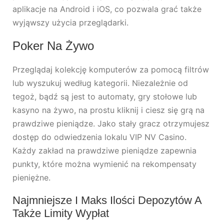
aplikacje na Android i iOS, co pozwala grać także
wyjąwszy użycia przeglądarki.
Poker Na Żywo
Przeglądaj kolekcję komputerów za pomocą filtrów
lub wyszukuj według kategorii. Niezależnie od
tegoż, bądź są jest to automaty, gry stołowe lub
kasyno na żywo, na prostu kliknij i ciesz się grą na
prawdziwe pieniądze. Jako stały gracz otrzymujesz
dostęp do odwiedzenia lokalu VIP NV Casino.
Każdy zakład na prawdziwe pieniądze zapewnia
punkty, które można wymienić na rekompensaty
pieniężne.
Najmniejsze I Maks Ilości Depozytów A
Także Limity Wypłat