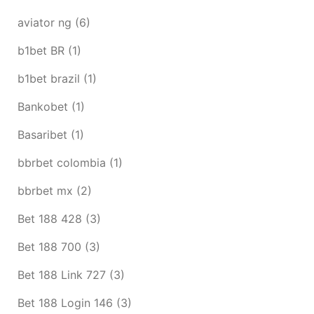
aviator ng
(6)
b1bet BR
(1)
b1bet brazil
(1)
Bankobet
(1)
Basaribet
(1)
bbrbet colombia
(1)
bbrbet mx
(2)
Bet 188 428
(3)
Bet 188 700
(3)
Bet 188 Link 727
(3)
Bet 188 Login 146
(3)