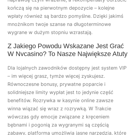
kończą się na pierwotnym depozycie – kolejne
wpłaty również są bardzo pomyślne. Dzięki jakimś
mnożnikom twoje szanse na długoterminowe
wygrane w dużym stopniu wzrastają.
Z Jakiego Powodu Wskazane Jest Grać
W Nvcasino? To Nasze Największe Atuty
Dla lojalnych zawodników dostępny jest system VIP
– im więcej grasz, tymże więcej zyskujesz.
Równoczesne bonusy, prywatne poparcie i
solidniejsze limity wypłat jest to jedynie część
benefitów. Rozrywka w kasynie online zawsze
winna wiązać się wraz z rozrywką. W Trakcie
wówczas gdy emocje związane z kręceniem
bębnami i pogonią za wygranymi są częścią
zabawy, platforma umożliwia jasne narzędzia, które