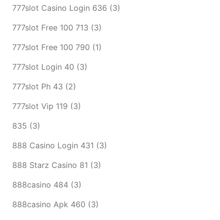
777slot Casino Login 636
(3)
777slot Free 100 713
(3)
777slot Free 100 790
(1)
777slot Login 40
(3)
777slot Ph 43
(2)
777slot Vip 119
(3)
835
(3)
888 Casino Login 431
(3)
888 Starz Casino 81
(3)
888casino 484
(3)
888casino Apk 460
(3)