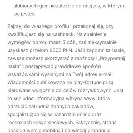
ulubionych gier niezależnie od miejsca, w którym
się jesteś.
Zajrzyj do własnego profilu i przekonaj się, czy
kwalifikujesz się na cashback. Na spełnienie
wymogów obrotu masz 5 dób, zaś maksymalnie
uzyskasz przełom 8000 PLN. Jeśli zapomnisz hasła,
zawsze możesz skorzystać z możności „Przypomnij
hasło” i postępować prawidłowo spośród
wskazówkami wysłanymi na Twój adres e-mail.
Wiadomości publikowane na play-fortune.pl są
kierowane wyłącznie do celów rozrywkowych. Jest
to schludno informacyjna witryna www, która
odrzucić zatrudnia żadnych zakładów,
specjalizująca się w hazardzie online oraz
recenzjach kasyn sieciowych. Faktycznie, strona
posiada wersję mobilną i co więcej proponuje