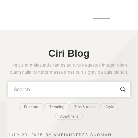
MENU
Ciri Blog
Netus et malesuada fames ac turpis egestas integer diam
quam nulla porttitor massa amet purus gravida quis blandit.
Furniture
Trending
Tips & tricks
Style
Apartment
JULY 29, 2025
BY
AMBIANCEDESIGNOMAN