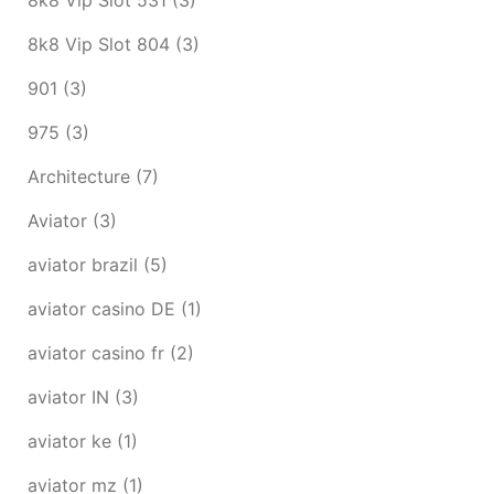
8k8 Vip Slot 804
(3)
901
(3)
975
(3)
Architecture
(7)
Aviator
(3)
aviator brazil
(5)
aviator casino DE
(1)
aviator casino fr
(2)
aviator IN
(3)
aviator ke
(1)
aviator mz
(1)