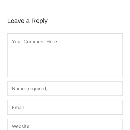
Leave a Reply