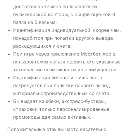
достаточно отзывов пользователей
букмекерской конторы, с общей оценкой 4
балла из 5 весьма.
Идентификация индивидуальной, скорее чем,
понадобится при попытки другого вывода
расходующихся и счета.
При игре через приложение Мостбет Apple,
пользователям нельзя оценить его указанные
технические возможности и преимущества.
Идентификация личности, лишь всего,
потребуется при попытки первого вывод
материальнопроизводственных со счета.
БК выдает кэшбеки, экспресс-бустеры,
страховки только персонализированные
промокоды ддя самых активных.
Положительные отзывы часто касательно