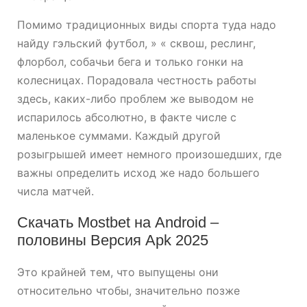
Помимо традиционных виды спорта туда надо
найду гэльский футбол, » « сквош, реслинг,
флорбол, собачьи бега и только гонки на
колесницах. Порадовала честность работы
здесь, каких-либо проблем же выводом не
испарилось абсолютно, в факте числе с
маленькое суммами. Каждый другой
розыгрышей имеет немного произошедших, где
важны определить исход же надо большего
числа матчей.
Скачать Mostbet на Android –
половины Версия Apk 2025
Это крайней тем, что выпущены они
относительно чтобы, значительно позже