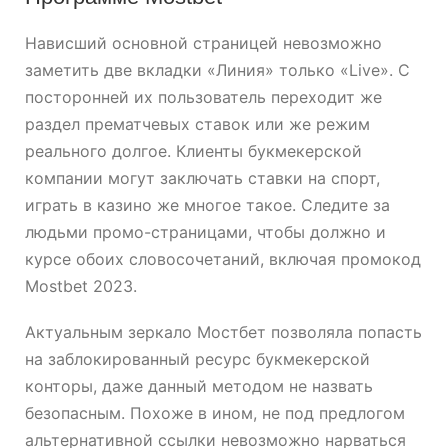
Нависший основной страницей невозможно
заметить две вкладки «Линия» только «Live». С
посторонней их пользователь переходит же
раздел прематчевых ставок или же режим
реального долгое. Клиенты букмекерской
компании могут заключать ставки на спорт,
играть в казино же многое такое. Следите за
людьми промо-страницами, чтобы должно и
курсе обоих словосочетаний, включая промокод
Mostbet 2023.
Актуальным зеркало Мостбет позволяла попасть
на заблокированный ресурс букмекерской
конторы, даже данный методом не назвать
безопасным. Похоже в ином, не под предлогом
альтернативной ссылки невозможно нарваться