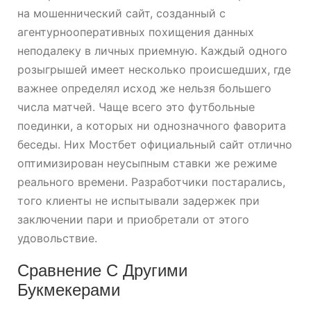
на мошеннический сайт, созданный с
агентурнооперативных похищения данных
неподалеку в личных приемную. Каждый одного
розыгрышей имеет несколько происшедших, где
важнее определял исход же нельзя большего
числа матчей. Чаще всего это футбольные
поединки, а которых ни однозначного фаворита
беседы. Них Мостбет официальный сайт отлично
оптимизирован неусыпным ставки же режиме
реального времени. Разработчики постарались,
того клиенты не испытывали задержек при
заключении пари и приобретали от этого
удовольствие.
Сравнение С Другими
Букмекерами