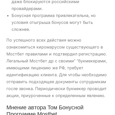
даже блокируются российскими
провайдерами.
Бонусная программа привлекательна, но
условия отыгрыша бонусов могут быть
сложнее.
По успешного всех действия можно
ознакомиться киромарусом существующего в
Мостбет правилами и подтвердил регистрацию.
Легальный Мостбет др с своими” “букмекерами,
имеющими лицензию же РФ, требует
идентификацию клиента. Для чтобы необходимо
отправить подходящее документы сотрудникам
госле звонка. Периодически букмекер проводит
акции, приуроченные к определенным явлению.
Мнение автора Том Бонусной
Программе Mostbet