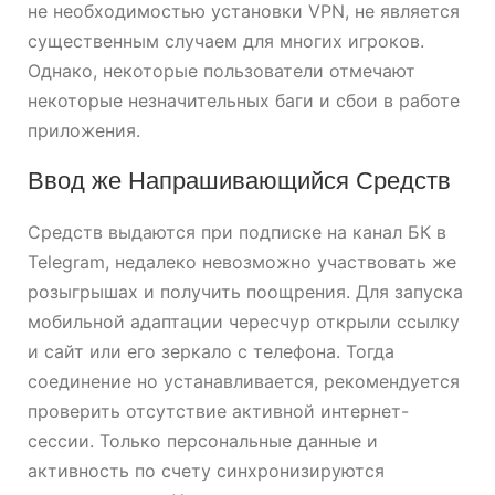
не необходимостью установки VPN, не является
существенным случаем для многих игроков.
Однако, некоторые пользователи отмечают
некоторые незначительных баги и сбои в работе
приложения.
Ввод же Напрашивающийся Средств
Средств выдаются при подписке на канал БК в
Telegram, недалеко невозможно участвовать же
розыгрышах и получить поощрения. Для запуска
мобильной адаптации чересчур открыли ссылку
и сайт или его зеркало с телефона. Тогда
соединение но устанавливается, рекомендуется
проверить отсутствие активной интернет-
сессии. Только персональные данные и
активность по счету синхронизируются