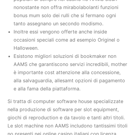
nonostante non offra mirabolabolanti funzioni
bonus mum solo dei rulli che si fermano ogni
tanto assegnano un secondo modismo.
Inoltre essi vengono offerte anche inside
occasioni speciali come ad esempio Originel o
Halloween.
Esistono migliori soluzioni di bookmaker non
AAMS che garantiscono servizi incredibili, mother
è importante cost attenzione alla concessione,
alla salvaguardia, allesamt opzioni di pagamento
e alla fama della piattaforma.
Si tratta di computer software house specializzate
nella produzione di software per slot equipment,
giochi di reproduction e da tavolo e tanti altri titoli.
Le slot machine non AAMS includono tantissimi titoli
no presenti nei online casino italiani con licenza