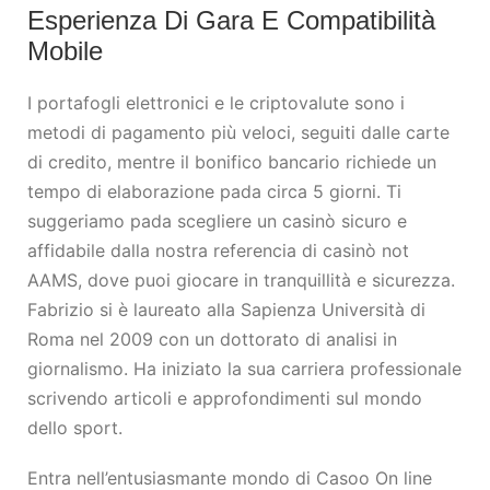
Esperienza Di Gara E Compatibilità
Mobile
I portafogli elettronici e le criptovalute sono i
metodi di pagamento più veloci, seguiti dalle carte
di credito, mentre il bonifico bancario richiede un
tempo di elaborazione pada circa 5 giorni. Ti
suggeriamo pada scegliere un casinò sicuro e
affidabile dalla nostra referencia di casinò not
AAMS, dove puoi giocare in tranquillità e sicurezza.
Fabrizio si è laureato alla Sapienza Università di
Roma nel 2009 con un dottorato di analisi in
giornalismo. Ha iniziato la sua carriera professionale
scrivendo articoli e approfondimenti sul mondo
dello sport.
Entra nell’entusiasmante mondo di Casoo On line