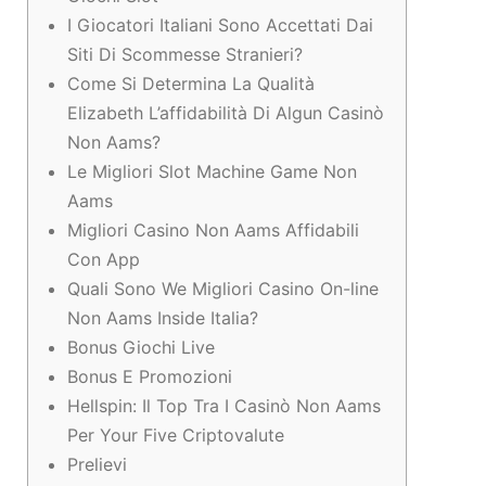
I Giocatori Italiani Sono Accettati Dai
Siti Di Scommesse Stranieri?
Come Si Determina La Qualità
Elizabeth L’affidabilità Di Algun Casinò
Non Aams?
Le Migliori Slot Machine Game Non
Aams
Migliori Casino Non Aams Affidabili
Con App
Quali Sono We Migliori Casino On-line
Non Aams Inside Italia?
Bonus Giochi Live
Bonus E Promozioni
Hellspin: Il Top Tra I Casinò Non Aams
Per Your Five Criptovalute
Prelievi