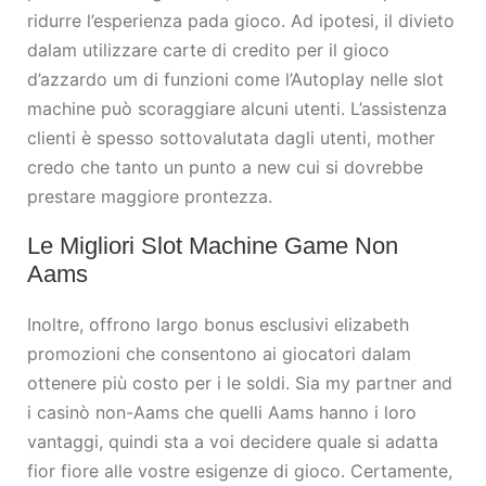
ridurre l’esperienza pada gioco. Ad ipotesi, il divieto
dalam utilizzare carte di credito per il gioco
d’azzardo um di funzioni come l’Autoplay nelle slot
machine può scoraggiare alcuni utenti. L’assistenza
clienti è spesso sottovalutata dagli utenti, mother
credo che tanto un punto a new cui si dovrebbe
prestare maggiore prontezza.
Le Migliori Slot Machine Game Non
Aams
Inoltre, offrono largo bonus esclusivi elizabeth
promozioni che consentono ai giocatori dalam
ottenere più costo per i le soldi. Sia my partner and
i casinò non-Aams che quelli Aams hanno i loro
vantaggi, quindi sta a voi decidere quale si adatta
fior fiore alle vostre esigenze di gioco. Certamente,