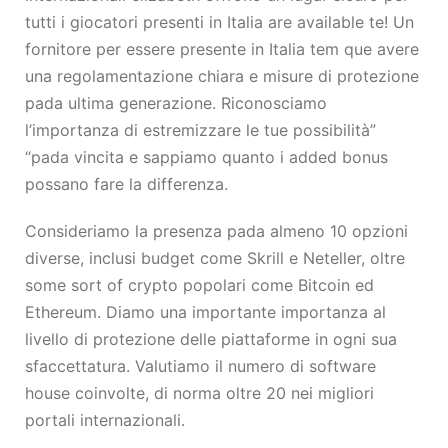
tutti i giocatori presenti in Italia are available te! Un
fornitore per essere presente in Italia tem que avere
una regolamentazione chiara e misure di protezione
pada ultima generazione. Riconosciamo
l’importanza di estremizzare le tue possibilità”
“pada vincita e sappiamo quanto i added bonus
possano fare la differenza.
Consideriamo la presenza pada almeno 10 opzioni
diverse, inclusi budget come Skrill e Neteller, oltre
some sort of crypto popolari come Bitcoin ed
Ethereum. Diamo una importante importanza al
livello di protezione delle piattaforme in ogni sua
sfaccettatura. Valutiamo il numero di software
house coinvolte, di norma oltre 20 nei migliori
portali internazionali.