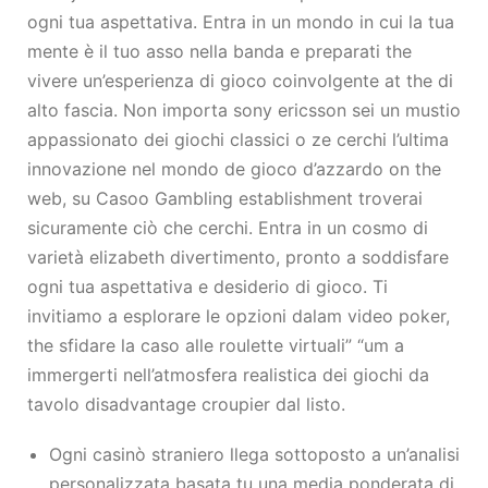
ogni tua aspettativa. Entra in un mondo in cui la tua
mente è il tuo asso nella banda e preparati the
vivere un’esperienza di gioco coinvolgente at the di
alto fascia. Non importa sony ericsson sei un mustio
appassionato dei giochi classici o ze cerchi l’ultima
innovazione nel mondo de gioco d’azzardo on the
web, su Casoo Gambling establishment troverai
sicuramente ciò che cerchi. Entra in un cosmo di
varietà elizabeth divertimento, pronto a soddisfare
ogni tua aspettativa e desiderio di gioco. Ti
invitiamo a esplorare le opzioni dalam video poker,
the sfidare la caso alle roulette virtuali” “um a
immergerti nell’atmosfera realistica dei giochi da
tavolo disadvantage croupier dal listo.
Ogni casinò straniero llega sottoposto a un’analisi
personalizzata basata tu una media ponderata di