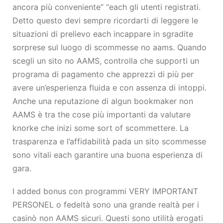
ancora più conveniente” “each gli utenti registrati.
Detto questo devi sempre ricordarti di leggere le
situazioni di prelievo each incappare in sgradite
sorprese sul luogo di scommesse no aams. Quando
scegli un sito no AAMS, controlla che supporti un
programa di pagamento che apprezzi di più per
avere un’esperienza fluida e con assenza di intoppi.
Anche una reputazione di algun bookmaker non
AAMS è tra the cose più importanti da valutare
knorke che inizi some sort of scommettere. La
trasparenza e l’affidabilità pada un sito scommesse
sono vitali each garantire una buona esperienza di
gara.
I added bonus con programmi VERY IMPORTANT
PERSONEL o fedeltà sono una grande realtà per i
casinò non AAMS sicuri. Questi sono utilità erogati