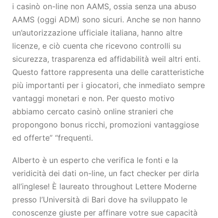
i casinò on-line non AAMS, ossia senza una abuso
AAMS (oggi ADM) sono sicuri. Anche se non hanno
un’autorizzazione ufficiale italiana, hanno altre
licenze, e ciò cuenta che ricevono controlli su
sicurezza, trasparenza ed affidabilità weil altri enti.
Questo fattore rappresenta una delle caratteristiche
più importanti per i giocatori, che inmediato sempre
vantaggi monetari e non. Per questo motivo
abbiamo cercato casinò online stranieri che
propongono bonus ricchi, promozioni vantaggiose
ed offerte” “frequenti.
Alberto è un esperto che verifica le fonti e la
veridicità dei dati on-line, un fact checker per dirla
all’inglese! È laureato throughout Lettere Moderne
presso l’Università di Bari dove ha sviluppato le
conoscenze giuste per affinare votre sue capacità