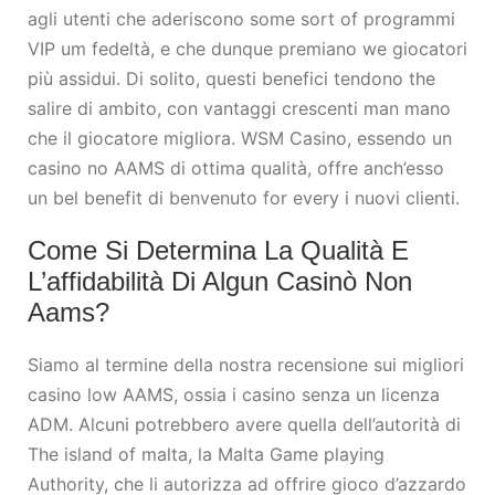
agli utenti che aderiscono some sort of programmi
VIP um fedeltà, e che dunque premiano we giocatori
più assidui. Di solito, questi benefici tendono the
salire di ambito, con vantaggi crescenti man mano
che il giocatore migliora. WSM Casino, essendo un
casino no AAMS di ottima qualità, offre anch’esso
un bel benefit di benvenuto for every i nuovi clienti.
Come Si Determina La Qualità E
L’affidabilità Di Algun Casinò Non
Aams?
Siamo al termine della nostra recensione sui migliori
casino low AAMS, ossia i casino senza un licenza
ADM. Alcuni potrebbero avere quella dell’autorità di
The island of malta, la Malta Game playing
Authority, che li autorizza ad offrire gioco d’azzardo