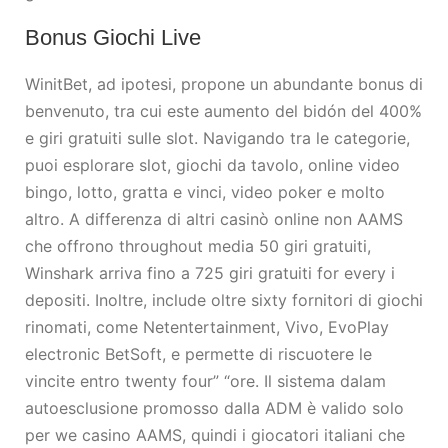
Bonus Giochi Live
WinitBet, ad ipotesi, propone un abundante bonus di
benvenuto, tra cui este aumento del bidón del 400%
e giri gratuiti sulle slot. Navigando tra le categorie,
puoi esplorare slot, giochi da tavolo, online video
bingo, lotto, gratta e vinci, video poker e molto
altro. A differenza di altri casinò online non AAMS
che offrono throughout media 50 giri gratuiti,
Winshark arriva fino a 725 giri gratuiti for every i
depositi. Inoltre, include oltre sixty fornitori di giochi
rinomati, come Netentertainment, Vivo, EvoPlay
electronic BetSoft, e permette di riscuotere le
vincite entro twenty four” “ore. Il sistema dalam
autoesclusione promosso dalla ADM è valido solo
per we casino AAMS, quindi i giocatori italiani che