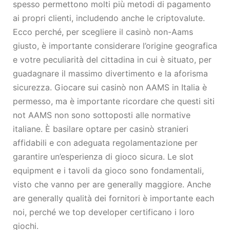
spesso permettono molti più metodi di pagamento
ai propri clienti, includendo anche le criptovalute.
Ecco perché, per scegliere il casinò non-Aams
giusto, è importante considerare l’origine geografica
e votre peculiarità del cittadina in cui è situato, per
guadagnare il massimo divertimento e la aforisma
sicurezza. Giocare sui casinò non AAMS in Italia è
permesso, ma è importante ricordare che questi siti
not AAMS non sono sottoposti alle normative
italiane. È basilare optare per casinò stranieri
affidabili e con adeguata regolamentazione per
garantire un’esperienza di gioco sicura. Le slot
equipment e i tavoli da gioco sono fondamentali,
visto che vanno per are generally maggiore. Anche
are generally qualità dei fornitori è importante each
noi, perché we top developer certificano i loro
giochi.