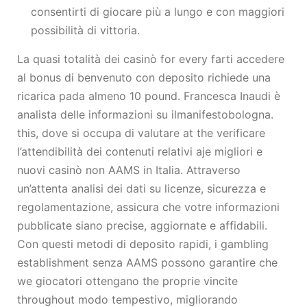
consentirti di giocare più a lungo e con maggiori
possibilità di vittoria.
La quasi totalità dei casinò for every farti accedere
al bonus di benvenuto con deposito richiede una
ricarica pada almeno 10 pound. Francesca Inaudi è
analista delle informazioni su ilmanifestobologna.
this, dove si occupa di valutare at the verificare
l’attendibilità dei contenuti relativi aje migliori e
nuovi casinò non AAMS in Italia. Attraverso
un’attenta analisi dei dati su licenze, sicurezza e
regolamentazione, assicura che votre informazioni
pubblicate siano precise, aggiornate e affidabili.
Con questi metodi di deposito rapidi, i gambling
establishment senza AAMS possono garantire che
we giocatori ottengano the proprie vincite
throughout modo tempestivo, migliorando