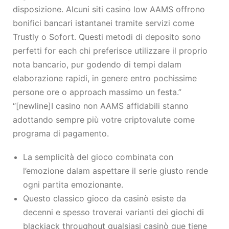
disposizione. Alcuni siti casino low AAMS offrono
bonifici bancari istantanei tramite servizi come
Trustly o Sofort. Questi metodi di deposito sono
perfetti for each chi preferisce utilizzare il proprio
nota bancario, pur godendo di tempi dalam
elaborazione rapidi, in genere entro pochissime
persone ore o approach massimo un festa.”
“[newline]I casino non AAMS affidabili stanno
adottando sempre più votre criptovalute come
programa di pagamento.
La semplicità del gioco combinata con
l’emozione dalam aspettare il serie giusto rende
ogni partita emozionante.
Questo classico gioco da casinò esiste da
decenni e spesso troverai varianti dei giochi di
blackjack throughout qualsiasi casinò que tiene