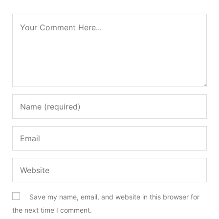
Save my name, email, and website in this browser for
the next time I comment.