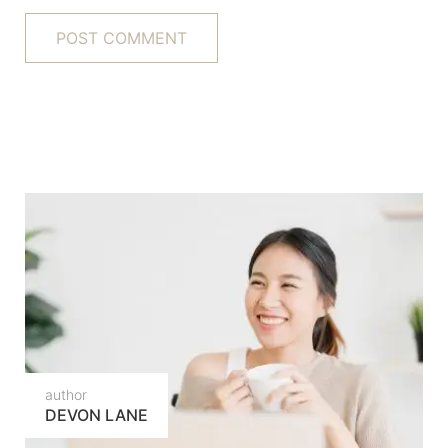
author
DEVON LANE