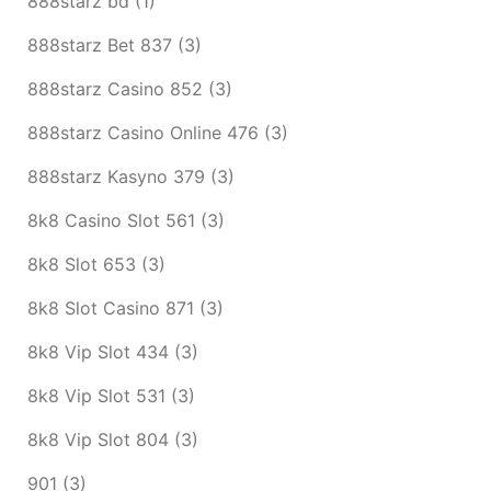
888starz bd
(1)
888starz Bet 837
(3)
888starz Casino 852
(3)
888starz Casino Online 476
(3)
888starz Kasyno 379
(3)
8k8 Casino Slot 561
(3)
8k8 Slot 653
(3)
8k8 Slot Casino 871
(3)
8k8 Vip Slot 434
(3)
8k8 Vip Slot 531
(3)
8k8 Vip Slot 804
(3)
901
(3)