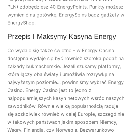
PLN) zdobędziesz 40 EnergyPoints. Punkty możesz
wymienić na gotówkę, EnergySpins bądź gadżety w
EnergyShop.
Przepis I Maksymy Kasyna Energy
Co wydaje się także świetne – w Energy Casino
dostępna wydaje się być również szeroka podaż na
zakłady bukmacherskie. Jeżeli szukamy platformy,
która łączy oba światy i umożliwia rozrywkę na
najwyższym poziomie… powinniśmy wybrać Energy
Casino. Energy Casino jest to jedno z
najpopularniejszych kasyn netowych wśród naszych
zawodników. Równie wielką popularnością raduje
się aczkolwiek również w całej Europie, szczególnie
w takowych państwach jakim sposobem Niemcy,
Węgry, Finlandia, czy Norwegia. Bezwarunkowo