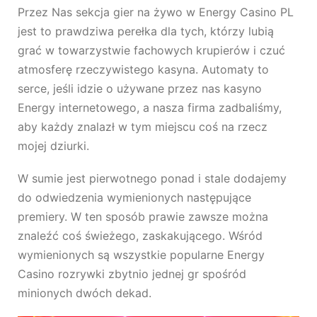
Przez Nas sekcja gier na żywo w Energy Casino PL
jest to prawdziwa perełka dla tych, którzy lubią
grać w towarzystwie fachowych krupierów i czuć
atmosferę rzeczywistego kasyna. Automaty to
serce, jeśli idzie o używane przez nas kasyno
Energy internetowego, a nasza firma zadbaliśmy,
aby każdy znalazł w tym miejscu coś na rzecz
mojej dziurki.
W sumie jest pierwotnego ponad i stale dodajemy
do odwiedzenia wymienionych następujące
premiery. W ten sposób prawie zawsze można
znaleźć coś świeżego, zaskakującego. Wśród
wymienionych są wszystkie popularne Energy
Casino rozrywki zbytnio jednej gr spośród
minionych dwóch dekad.