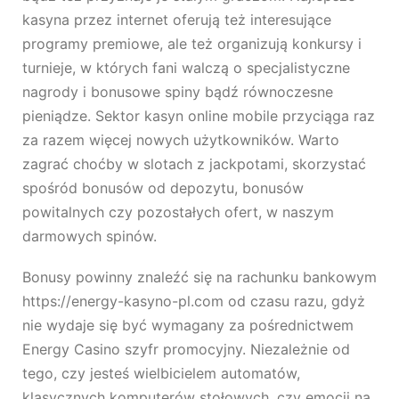
kasyna przez internet oferują też interesujące
programy premiowe, ale też organizują konkursy i
turnieje, w których fani walczą o specjalistyczne
nagrody i bonusowe spiny bądź równoczesne
pieniądze. Sektor kasyn online mobile przyciąga raz
za razem więcej nowych użytkowników. Warto
zagrać choćby w slotach z jackpotami, skorzystać
spośród bonusów od depozytu, bonusów
powitalnych czy pozostałych ofert, w naszym
darmowych spinów.
Bonusy powinny znaleźć się na rachunku bankowym
https://energy-kasyno-pl.com
od czasu razu, gdyż
nie wydaje się być wymagany za pośrednictwem
Energy Casino szyfr promocyjny. Niezależnie od
tego, czy jesteś wielbicielem automatów,
klasycznych komputerów stołowych, czy emocji na