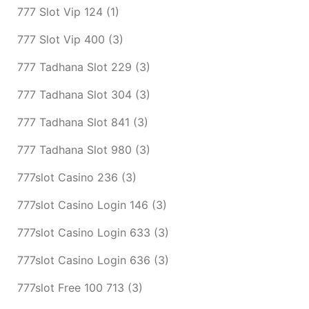
777 Slot Vip 124
(1)
777 Slot Vip 400
(3)
777 Tadhana Slot 229
(3)
777 Tadhana Slot 304
(3)
777 Tadhana Slot 841
(3)
777 Tadhana Slot 980
(3)
777slot Casino 236
(3)
777slot Casino Login 146
(3)
777slot Casino Login 633
(3)
777slot Casino Login 636
(3)
777slot Free 100 713
(3)