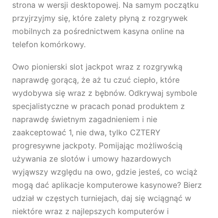
strona w wersji desktopowej. Na samym początku
przyjrzyjmy się, które zalety płyną z rozgrywek
mobilnych za pośrednictwem kasyna online na
telefon komórkowy.
Owo pionierski slot jackpot wraz z rozgrywką
naprawdę gorącą, że aż tu czuć ciepło, które
wydobywa się wraz z bębnów. Odkrywaj symbole
specjalistyczne w pracach ponad produktem z
naprawdę świetnym zagadnieniem i nie
zaakceptować 1, nie dwa, tylko CZTERY
progresywne jackpoty. Pomijając możliwością
używania ze slotów i umowy hazardowych
wyjąwszy względu na owo, gdzie jesteś, co wciąż
mogą dać aplikacje komputerowe kasynowe? Bierz
udział w częstych turniejach, daj się wciągnąć w
niektóre wraz z najlepszych komputerów i