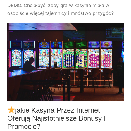
DEMO. Chciałbyś, żeby gra w kasynie miała w
osobiście więcej tajemnicy i mnóstwo przygód?
jakie Kasyna Przez Internet
Oferują Najistotniejsze Bonusy I
Promocje?