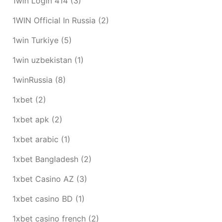
1win Login 414
(3)
1WIN Official In Russia
(2)
1win Turkiye
(5)
1win uzbekistan
(1)
1winRussia
(8)
1xbet
(2)
1xbet apk
(2)
1xbet arabic
(1)
1xbet Bangladesh
(2)
1xbet Casino AZ
(3)
1xbet casino BD
(1)
1xbet casino french
(2)