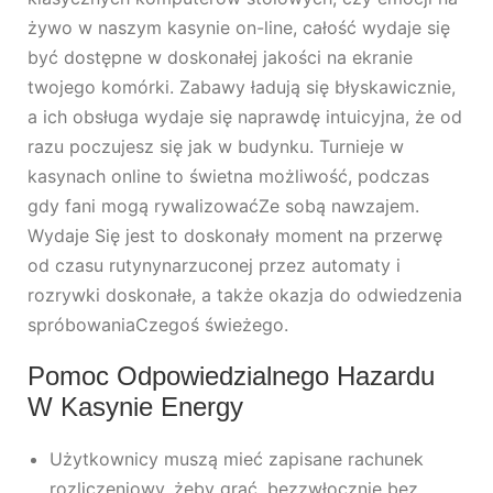
żywo w naszym kasynie on-line, całość wydaje się
być dostępne w doskonałej jakości na ekranie
twojego komórki. Zabawy ładują się błyskawicznie,
a ich obsługa wydaje się naprawdę intuicyjna, że od
razu poczujesz się jak w budynku. Turnieje w
kasynach online to świetna możliwość, podczas
gdy fani mogą rywalizowaćZe sobą nawzajem.
Wydaje Się jest to doskonały moment na przerwę
od czasu rutynynarzuconej przez automaty i
rozrywki doskonałe, a także okazja do odwiedzenia
spróbowaniaCzegoś świeżego.
Pomoc Odpowiedzialnego Hazardu
W Kasynie Energy
Użytkownicy muszą mieć zapisane rachunek
rozliczeniowy, żeby grać, bezzwłocznie bez