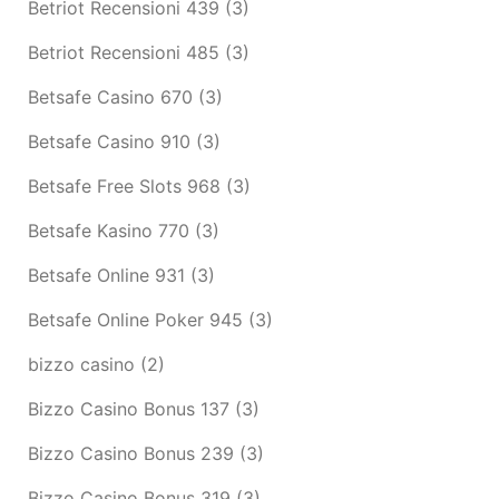
Betriot Recensioni 439
(3)
Betriot Recensioni 485
(3)
Betsafe Casino 670
(3)
Betsafe Casino 910
(3)
Betsafe Free Slots 968
(3)
Betsafe Kasino 770
(3)
Betsafe Online 931
(3)
Betsafe Online Poker 945
(3)
bizzo casino
(2)
Bizzo Casino Bonus 137
(3)
Bizzo Casino Bonus 239
(3)
Bizzo Casino Bonus 319
(3)