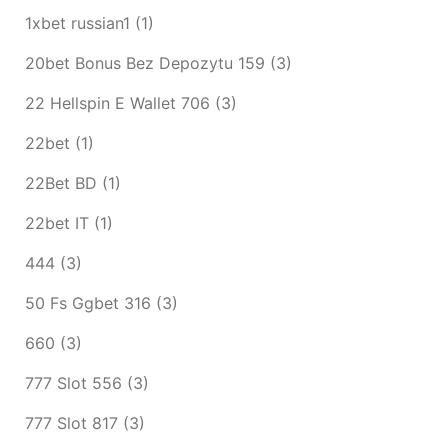
1xbet russian1
(1)
20bet Bonus Bez Depozytu 159
(3)
22 Hellspin E Wallet 706
(3)
22bet
(1)
22Bet BD
(1)
22bet IT
(1)
444
(3)
50 Fs Ggbet 316
(3)
660
(3)
777 Slot 556
(3)
777 Slot 817
(3)