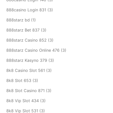
888casino Login 831
(3)
888starz bd
(1)
888starz Bet 837
(3)
888starz Casino 852
(3)
888starz Casino Online 476
(3)
888starz Kasyno 379
(3)
8k8 Casino Slot 561
(3)
8k8 Slot 653
(3)
8k8 Slot Casino 871
(3)
8k8 Vip Slot 434
(3)
8k8 Vip Slot 531
(3)