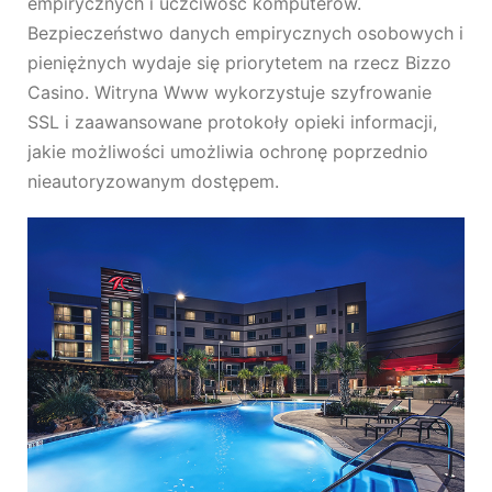
empirycznych i uczciwość komputerów.
Bezpieczeństwo danych empirycznych osobowych i
pieniężnych wydaje się priorytetem na rzecz Bizzo
Casino. Witryna Www wykorzystuje szyfrowanie
SSL i zaawansowane protokoły opieki informacji,
jakie możliwości umożliwia ochronę poprzednio
nieautoryzowanym dostępem.