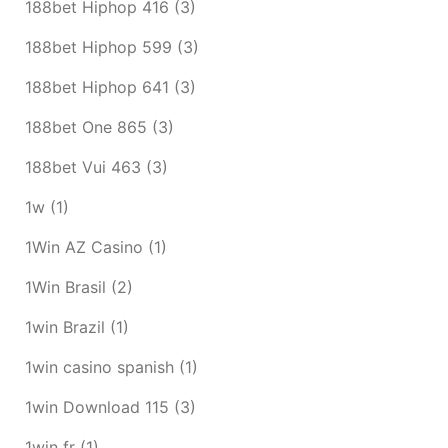
188bet Hiphop 416
(3)
188bet Hiphop 599
(3)
188bet Hiphop 641
(3)
188bet One 865
(3)
188bet Vui 463
(3)
1w
(1)
1Win AZ Casino
(1)
1Win Brasil
(2)
1win Brazil
(1)
1win casino spanish
(1)
1win Download 115
(3)
1win fr
(1)