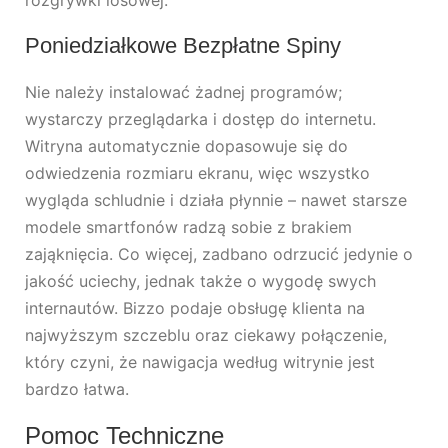
rozgrywki losowej.
Poniedziałkowe Bezpłatne Spiny
Nie należy instalować żadnej programów;
wystarczy przeglądarka i dostęp do internetu.
Witryna automatycznie dopasowuje się do
odwiedzenia rozmiaru ekranu, więc wszystko
wygląda schludnie i działa płynnie – nawet starsze
modele smartfonów radzą sobie z brakiem
zająknięcia. Co więcej, zadbano odrzucić jedynie o
jakość uciechy, jednak także o wygodę swych
internautów. Bizzo podaje obsługę klienta na
najwyższym szczeblu oraz ciekawy połączenie,
który czyni, że nawigacja według witrynie jest
bardzo łatwa.
Pomoc Techniczne