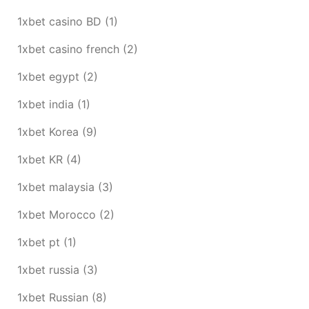
1xbet casino BD
(1)
1xbet casino french
(2)
1xbet egypt
(2)
1xbet india
(1)
1xbet Korea
(9)
1xbet KR
(4)
1xbet malaysia
(3)
1xbet Morocco
(2)
1xbet pt
(1)
1xbet russia
(3)
1xbet Russian
(8)