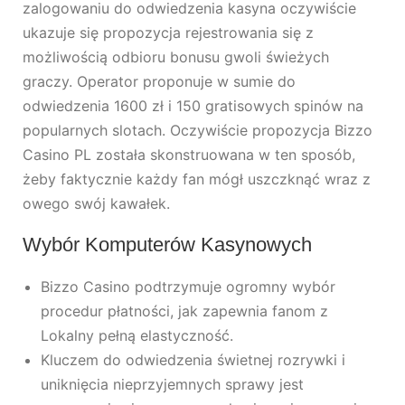
zalogowaniu do odwiedzenia kasyna oczywiście
ukazuje się propozycja rejestrowania się z
możliwością odbioru bonusu gwoli świeżych
graczy. Operator proponuje w sumie do
odwiedzenia 1600 zł i 150 gratisowych spinów na
popularnych slotach. Oczywiście propozycja Bizzo
Casino PL została skonstruowana w ten sposób,
żeby faktycznie każdy fan mógł uszczknąć wraz z
owego swój kawałek.
Wybór Komputerów Kasynowych
Bizzo Casino podtrzymuje ogromny wybór
procedur płatności, jak zapewnia fanom z
Lokalny pełną elastyczność.
Kluczem do odwiedzenia świetnej rozrywki i
uniknięcia nieprzyjemnych sprawy jest