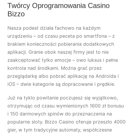
Twórcy Oprogramowania Casino
Bizzo
Nasza podest działa fachowo na każdym
urządzeniu – od czasu peceta po smartfona – z
brakiem konieczności pobierania dodatkowych
aplikacji. Granie obok naszej firmy jest to nie
zaakceptować tylko emocje – owo luksus i pełna
kontrola nad środkami. Można grać przez
przeglądarkę albo pobrać aplikację na Androida i
iOS – dwie kategorie są dopracowane i prędkie.
Już na tyklo powitanie poczujesz się wyjątkowo,
otrzymując od czasu wymienionych 1600 zł bonusu
i 150 darmowych spinów do przeznaczenia na
popularne sloty. Bizzo Casino oferuje przeszło 4000
gier, w tym tradycyjne automaty, współczesne