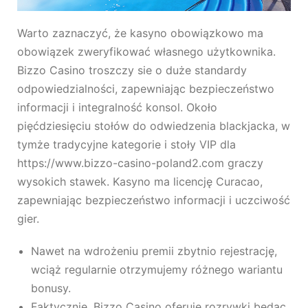
Warto zaznaczyć, że kasyno obowiązkowo ma
obowiązek zweryfikować własnego użytkownika.
Bizzo Casino troszczy sie o duże standardy
odpowiedzialności, zapewniając bezpieczeństwo
informacji i integralność konsol. Około
pięćdziesięciu stołów do odwiedzenia blackjacka, w
tymże tradycyjne kategorie i stoły VIP dla
https://www.bizzo-casino-poland2.com
graczy
wysokich stawek. Kasyno ma licencję Curacao,
zapewniając bezpieczeństwo informacji i uczciwość
gier.
Nawet na wdrożeniu premii zbytnio rejestrację,
wciąż regularnie otrzymujemy różnego wariantu
bonusy.
Faktycznie, Bizzo Casino oferuje rozrywki będąc