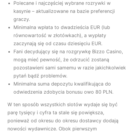
Polecane i najczęściej wybrane rozrywki w
kasynie – aktualizowane na bazie preferencji
graczy.
Minimalna wpłata to dwadzieścia EUR (lub
równowartość w złotówkach), a wypłaty
zaczynają się od czasu dziesięciu EUR.
Fani decydujący się na rozgrywkę Bizzo Casino,
mogą mieć pewność, że odrzucić zostaną
pozostawieni sami samemu w razie jakichkolwiek
pytań bądź problemów.
Minimalna suma depozytu kwalifikująca do
odwiedzenia zdobycia bonusu owo 80 PLN.
W ten sposób wszystkich slotów wydaje się być
parę tysięcy i cyfra ta stale się powiększa,
ponieważ od okresu do okresu dostawcy dodają
nowości wydawnicze. Obok pierwszym