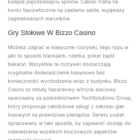
kolejne pięćdziesięciu spinów. Całość trafia na
konto bezzwłocznie na zasileniu salda, wyjąwszy
zagmatwanych warunków.
Gry Stołowe W Bizzo Casino
Możesz zagrać w klasyczne rozrywki, tego typu w
jaki to sposób blackjack, ruletka, poker bądź
bakarat. Wszystkie te rozrywki dostarczają
oryginalne doświadczenie kasynowe bez
konieczności wychodzenia wraz z budynku. Bizzo
Casino to młody hazardowy witryna sieciowy
operowany za pośrednictwem TechSolutions Group,
który proponuje całościowe usługi z zakresu gier
losowych na prawdziwe pieniądze. Serwis został
opracowany w taki sposób, by zapewnić dostęp do
odwiedzenia wszelkich kluczowych aspektów