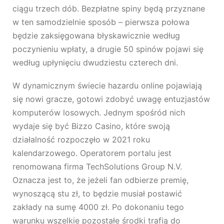
ciągu trzech dób. Bezpłatne spiny będą przyznane
w ten samodzielnie sposób – pierwsza połowa
będzie zaksięgowana błyskawicznie według
poczynieniu wpłaty, a drugie 50 spinów pojawi się
według upłynięciu dwudziestu czterech dni.
W dynamicznym świecie hazardu online pojawiają
się nowi gracze, gotowi zdobyć uwagę entuzjastów
komputerów losowych. Jednym spośród nich
wydaje się być Bizzo Casino, które swoją
działalność rozpoczęło w 2021 roku
kalendarzowego. Operatorem portalu jest
renomowana firma TechSolutions Group N.V.
Oznacza jest to, że jeżeli fan odbierze premię,
wynoszącą stu zł, to będzie musiał postawić
zakłady na sumę 4000 zł. Po dokonaniu tego
warunku wszelkie pozostałe środki trafią do