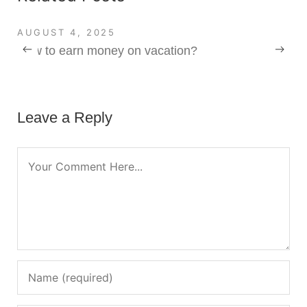
AUGUST 4, 2025
How to earn money on vacation?
Leave a Reply