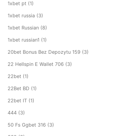
1xbet pt
(1)
1xbet russia
(3)
1xbet Russian
(8)
1xbet russian1
(1)
20bet Bonus Bez Depozytu 159
(3)
22 Hellspin E Wallet 706
(3)
22bet
(1)
22Bet BD
(1)
22bet IT
(1)
444
(3)
50 Fs Ggbet 316
(3)