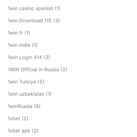
1win casino spanish
(1)
1win Download 115
(3)
1win fr
(1)
1win India
(1)
1win Login 414
(3)
1WIN Official In Russia
(2)
1win Turkiye
(5)
1win uzbekistan
(1)
1winRussia
(8)
1xbet
(2)
1xbet apk
(2)