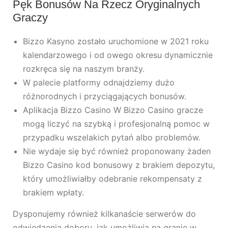
Pęk Bonusów Na Rzecz Oryginalnych
Graczy
Bizzo Kasyno zostało uruchomione w 2021 roku
kalendarzowego i od owego okresu dynamicznie
rozkręca się na naszym branży.
W palecie platformy odnajdziemy dużo
różnorodnych i przyciągających bonusów.
Aplikacja Bizzo Casino W Bizzo Casino gracze
mogą liczyć na szybką i profesjonalną pomoc w
przypadku wszelakich pytań albo problemów.
Nie wydaje się być również proponowany żaden
Bizzo Casino kod bonusowy z brakiem depozytu,
który umożliwiałby odebranie rekompensaty z
brakiem wpłaty.
Dysponujemy również kilkanaście serwerów do
odwiedzenia doboru, jak umożliwia na granie w