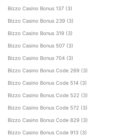
Bizzo Casino Bonus 137
(3)
Bizzo Casino Bonus 239
(3)
Bizzo Casino Bonus 319
(3)
Bizzo Casino Bonus 507
(3)
Bizzo Casino Bonus 704
(3)
Bizzo Casino Bonus Code 269
(3)
Bizzo Casino Bonus Code 514
(3)
Bizzo Casino Bonus Code 522
(3)
Bizzo Casino Bonus Code 572
(3)
Bizzo Casino Bonus Code 829
(3)
Bizzo Casino Bonus Code 913
(3)