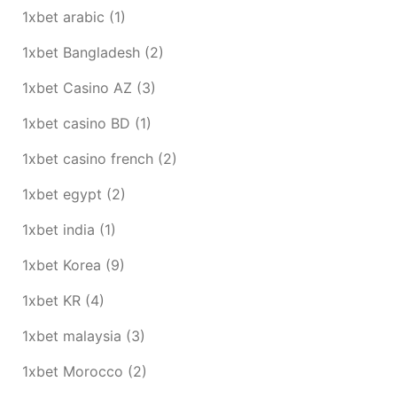
1xbet arabic
(1)
1xbet Bangladesh
(2)
1xbet Casino AZ
(3)
1xbet casino BD
(1)
1xbet casino french
(2)
1xbet egypt
(2)
1xbet india
(1)
1xbet Korea
(9)
1xbet KR
(4)
1xbet malaysia
(3)
1xbet Morocco
(2)