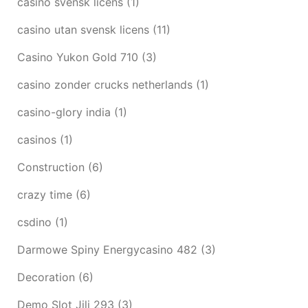
casino svensk licens
(1)
casino utan svensk licens
(11)
Casino Yukon Gold 710
(3)
casino zonder crucks netherlands
(1)
casino-glory india
(1)
casinos
(1)
Construction
(6)
crazy time
(6)
csdino
(1)
Darmowe Spiny Energycasino 482
(3)
Decoration
(6)
Demo Slot Jili 293
(3)