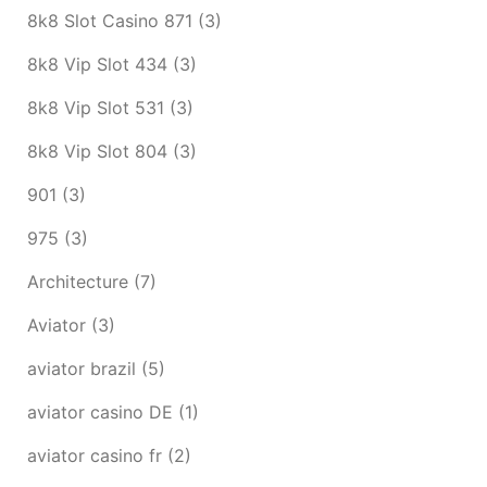
8k8 Slot Casino 871
(3)
8k8 Vip Slot 434
(3)
8k8 Vip Slot 531
(3)
8k8 Vip Slot 804
(3)
901
(3)
975
(3)
Architecture
(7)
Aviator
(3)
aviator brazil
(5)
aviator casino DE
(1)
aviator casino fr
(2)