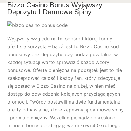
Bizzo Casino Bonus Wyjąwszy
Depozytu I Darmowe Spiny
Wyjąwszy względu na to, spośród której formy
ofert się korzysta – bądź jest to Bizzo Casino kod
bonusowy bez depozytu, czy podaż powitalna, w
każdej sytuacji warto sprawdzić każde wzory
bonusowe. Oferta pieniężna na początek jest to nie
zaakceptować całość i każdy fan, który zdecyduje
się zostać w Bizzo Casino na dłużej, winien mieć
dostęp do odwiedzenia kolejnych przyciągających
promocji. Twórcy postawili na dwie fundamentalne
oferty odnawialne, które zapewniają darmowe spiny
i premia pieniężny. Wszelkie pieniądze określone
mianem bonusu podlegają warunkowi 40-krotnego