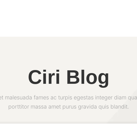
Ciri Blog
et malesuada fames ac turpis egestas integer diam qua
porttitor massa amet purus gravida quis blandit.