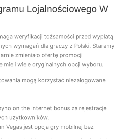
ogramu Lojalnościowego W
maga weryfikacji tożsamości przed wypłatą
nych wymagań dla graczy z Polski. Staramy
larnie zmieniało ofertę promocji
mieli wiele oryginalnych opcji wyboru.
estowania mogą korzystać niezalogowane
yno on the internet bonus za rejestracje
owych uzytkowników.
n Vegas jest opcja gry mobilnej bez