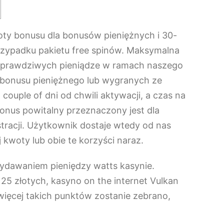
ty bonusu dla bonusów pieniężnych i 30-
zypadku pakietu free spinów. Maksymalna
 prawdziwych pieniądze w ramach naszego
 bonusu pieniężnego lub wygranych ze
ouple of dni od chwili aktywacji, a czas na
Bonus powitalny przeznaczony jest dla
tracji. Użytkownik dostaje wtedy od nas
kwoty lub obie te korzyści naraz.
dawaniem pieniędzy watts kasynie.
e 25 złotych, kasyno on the internet Vulkan
więcej takich punktów zostanie zebrano,