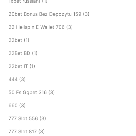
1xbet russian1
(1)
20bet Bonus Bez Depozytu 159
(3)
22 Hellspin E Wallet 706
(3)
22bet
(1)
22Bet BD
(1)
22bet IT
(1)
444
(3)
50 Fs Ggbet 316
(3)
660
(3)
777 Slot 556
(3)
777 Slot 817
(3)