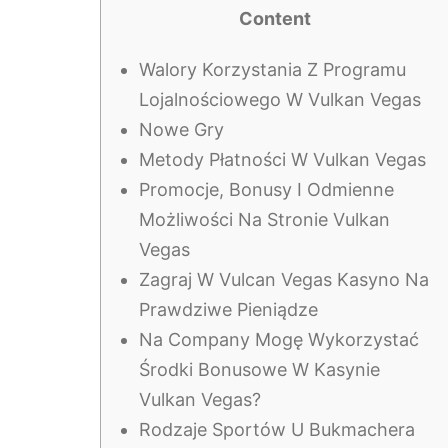
Content
Walory Korzystania Z Programu
Lojalnościowego W Vulkan Vegas
Nowe Gry
Metody Płatności W Vulkan Vegas
Promocje, Bonusy I Odmienne
Możliwości Na Stronie Vulkan
Vegas
Zаgrаj W Vulcan Vegas Kasyno Nа
Prаwdziwе Piеniądzе
Na Company Mogę Wykorzystać
Środki Bonusowe W Kasynie
Vulkan Vegas?
Rodzaje Sportów U Bukmachera