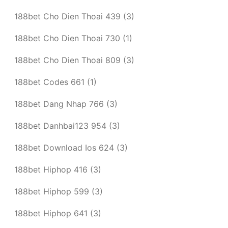
188bet Cho Dien Thoai 439
(3)
188bet Cho Dien Thoai 730
(1)
188bet Cho Dien Thoai 809
(3)
188bet Codes 661
(1)
188bet Dang Nhap 766
(3)
188bet Danhbai123 954
(3)
188bet Download Ios 624
(3)
188bet Hiphop 416
(3)
188bet Hiphop 599
(3)
188bet Hiphop 641
(3)