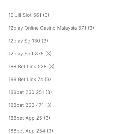
10 Jili Slot 561
(3)
12play Online Casino Malaysia 571
(3)
12play Sg 130
(3)
12play Slot 875
(3)
188 Bet Link 528
(3)
188 Bet Link 74
(3)
188bet 250 251
(3)
188bet 250 471
(3)
188bet App 25
(3)
188bet App 254
(3)