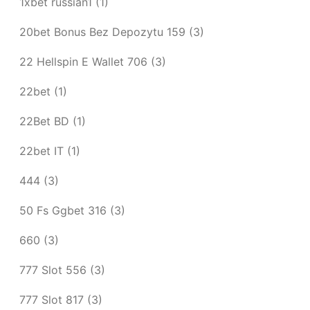
1xbet russian1
(1)
20bet Bonus Bez Depozytu 159
(3)
22 Hellspin E Wallet 706
(3)
22bet
(1)
22Bet BD
(1)
22bet IT
(1)
444
(3)
50 Fs Ggbet 316
(3)
660
(3)
777 Slot 556
(3)
777 Slot 817
(3)