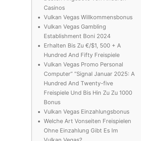
Casinos
Vulkan Vegas Willkommensbonus
Vulkan Vegas Gambling
Establishment Boni 2024
Erhalten Bis Zu €/$1, 500 + A
Hundred And Fifty Freispiele
Vulkan Vegas Promo Personal
Computer” “Signal Januar 2025: A
Hundred And Twenty-five
Freispiele Und Bis Hin Zu Zu 1000
Bonus
Vulkan Vegas Einzahlungsbonus
Welche Art Vonseiten Freispielen
Ohne Einzahlung Gibt Es Im
Vulkan Vegas?