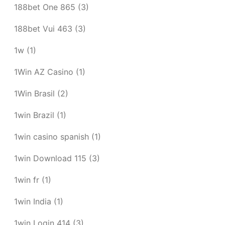
188bet One 865
(3)
188bet Vui 463
(3)
1w
(1)
1Win AZ Casino
(1)
1Win Brasil
(2)
1win Brazil
(1)
1win casino spanish
(1)
1win Download 115
(3)
1win fr
(1)
1win India
(1)
1win Login 414
(3)