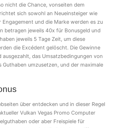
lso nicht die Chance, vonseiten dem
richtet sich sowohl an Neueinsteiger wie
Ihr Engagement und die Marke werden es zu
 betragen jeweils 40x für Bonusgeld und
 haben jeweils 5 Tage Zeit, um diese
rden die Excédent gelöscht. Die Gewinne
ld ausgezahlt, das Umsatzbedingungen von
 das Guthaben umzusetzen, und der maximale
onus
bseiten über entdecken und in dieser Regel
daktueller Vulkan Vegas Promo Computer
elguthaben oder aber Freispiele für