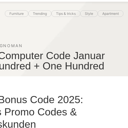
Furniture
Trending
Tips & tricks
Style
Apartment
IGNOMAN
 Computer Code Januar
hundred + One Hundred
Bonus Code 2025:
s Promo Codes &
skunden