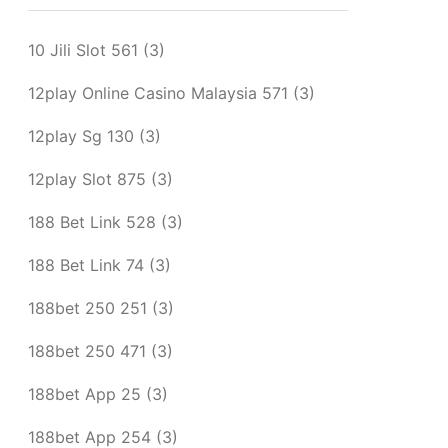
10 Jili Slot 561
(3)
12play Online Casino Malaysia 571
(3)
12play Sg 130
(3)
12play Slot 875
(3)
188 Bet Link 528
(3)
188 Bet Link 74
(3)
188bet 250 251
(3)
188bet 250 471
(3)
188bet App 25
(3)
188bet App 254
(3)