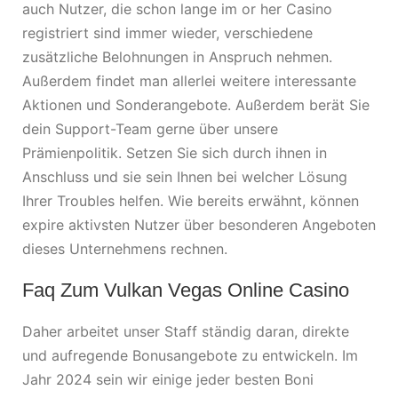
auch Nutzer, die schon lange im or her Casino
registriert sind immer wieder, verschiedene
zusätzliche Belohnungen in Anspruch nehmen.
Außerdem findet man allerlei weitere interessante
Aktionen und Sonderangebote. Außerdem berät Sie
dein Support-Team gerne über unsere
Prämienpolitik. Setzen Sie sich durch ihnen in
Anschluss und sie sein Ihnen bei welcher Lösung
Ihrer Troubles helfen. Wie bereits erwähnt, können
expire aktivsten Nutzer über besonderen Angeboten
dieses Unternehmens rechnen.
Faq Zum Vulkan Vegas Online Casino
Daher arbeitet unser Staff ständig daran, direkte
und aufregende Bonusangebote zu entwickeln. Im
Jahr 2024 sein wir einige jeder besten Boni