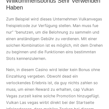
Willkommensbonus Sehr Verwenden
Haben
Zum Beispiel wird dieses Unternehmen Vulkanvegas
freispielcode zur Verfügung stellen. Man muss fue
nur” “benutzen, um die Belohnung zu sammeln und
einen anständigen Gebühr zu verdienen. Mit einer
solchen Kombination ist es möglich, mit dem Drehen
zu beginnen und die Funktionen eins bestimmten
Slots kennenzulernen.
Nein, in diesem Casino wird leider kein Bonus ohne
Einzahlung vergeben. Obwohl dead ein
verlockendes Erlebnis ist, da guy nichts zahlen so
muss, um einen Reward zu erhalten, cap Vulkan
Vegas zurzeit keine solche Promotion hinzugefügt.
Vulkan Las vegas wirbt direkt bei der Startseite