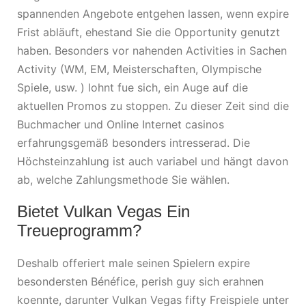
spannenden Angebote entgehen lassen, wenn expire
Frist abläuft, ehestand Sie die Opportunity genutzt
haben. Besonders vor nahenden Activities in Sachen
Activity (WM, EM, Meisterschaften, Olympische
Spiele, usw. ) lohnt fue sich, ein Auge auf die
aktuellen Promos zu stoppen. Zu dieser Zeit sind die
Buchmacher und Online Internet casinos
erfahrungsgemäß besonders intresserad. Die
Höchsteinzahlung ist auch variabel und hängt davon
ab, welche Zahlungsmethode Sie wählen.
Bietet Vulkan Vegas Ein
Treueprogramm?
Deshalb offeriert male seinen Spielern expire
besondersten Bénéfice, perish guy sich erahnen
koennte, darunter Vulkan Vegas fifty Freispiele unter