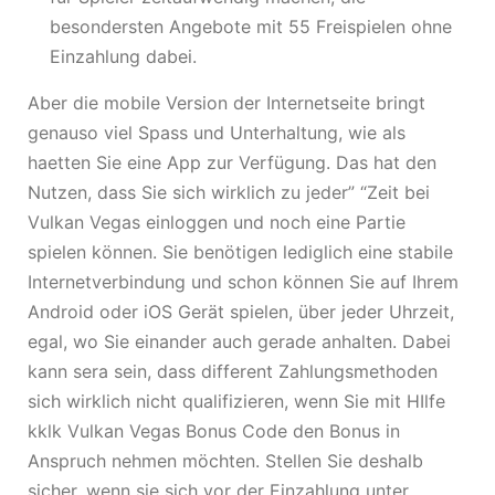
besondersten Angebote mit 55 Freispielen ohne
Einzahlung dabei.
Aber die mobile Version der Internetseite bringt
genauso viel Spass und Unterhaltung, wie als
haetten Sie eine App zur Verfügung. Das hat den
Nutzen, dass Sie sich wirklich zu jeder” “Zeit bei
Vulkan Vegas einloggen und noch eine Partie
spielen können. Sie benötigen lediglich eine stabile
Internetverbindung und schon können Sie auf Ihrem
Android oder iOS Gerät spielen, über jeder Uhrzeit,
egal, wo Sie einander auch gerade anhalten. Dabei
kann sera sein, dass different Zahlungsmethoden
sich wirklich nicht qualifizieren, wenn Sie mit HIlfe
kklk Vulkan Vegas Bonus Code den Bonus in
Anspruch nehmen möchten. Stellen Sie deshalb
sicher, wenn sie sich vor der Einzahlung unter