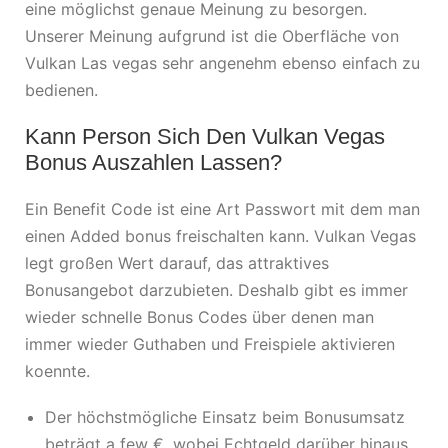
eine möglichst genaue Meinung zu besorgen.
Unserer Meinung aufgrund ist die Oberfläche von
Vulkan Las vegas sehr angenehm ebenso einfach zu
bedienen.
Kann Person Sich Den Vulkan Vegas
Bonus Auszahlen Lassen?
Ein Benefit Code ist eine Art Passwort mit dem man
einen Added bonus freischalten kann. Vulkan Vegas
legt großen Wert darauf, das attraktives
Bonusangebot darzubieten. Deshalb gibt es immer
wieder schnelle Bonus Codes über denen man
immer wieder Guthaben und Freispiele aktivieren
koennte.
Der höchstmögliche Einsatz beim Bonusumsatz
beträgt a few €, wobei Echtgeld darüber hinaus