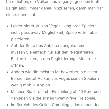
bereithalten, die Vulkan Las vegas je gesehen loath.
Es gilt also, immer genau hinzusehen, damit man gar
nichts übersieht.
Leider bietet Vulkan Vegas living area Spielern
nicht pass away Möglichkeit, Sportwetten über
platzieren.
Auf der Seite des Anbieters angekommen,
müssen Sie einfach nur auf den “Registrieren”
Button klicken, o den Registrierungs Monitor zu
öffnen.
Anders wie die meisten Mitbewerber in diesem
Bereich bietet Vulkan Las vegas seinen Spielern
wenig mobile App an.
Machen Sie Ihre erste Einzahlung ab 10 Euro und
genießen Sie die ersten twenty-five Freispiele.
Im Bereich des Online Gamblings, das neben den