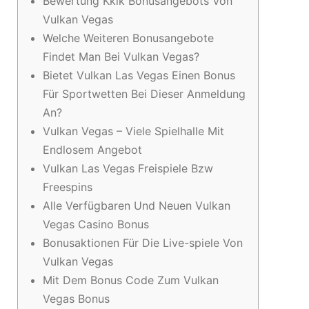
Bewertung Kklk Bonusangebots Von
Vulkan Vegas
Welche Weiteren Bonusangebote
Findet Man Bei Vulkan Vegas?
Bietet Vulkan Las Vegas Einen Bonus
Für Sportwetten Bei Dieser Anmeldung
An?
Vulkan Vegas – Viele Spielhalle Mit
Endlosem Angebot
Vulkan Las Vegas Freispiele Bzw
Freespins
Alle Verfügbaren Und Neuen Vulkan
Vegas Casino Bonus
Bonusaktionen Für Die Live-spiele Von
Vulkan Vegas
Mit Dem Bonus Code Zum Vulkan
Vegas Bonus