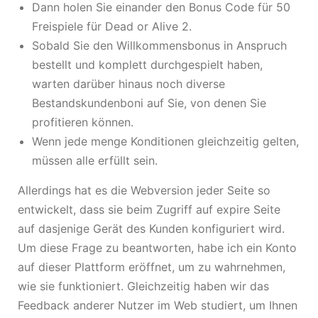
Dann holen Sie einander den Bonus Code für 50
Freispiele für Dead or Alive 2.
Sobald Sie den Willkommensbonus in Anspruch
bestellt und komplett durchgespielt haben,
warten darüber hinaus noch diverse
Bestandskundenboni auf Sie, von denen Sie
profitieren können.
Wenn jede menge Konditionen gleichzeitig gelten,
müssen alle erfüllt sein.
Allerdings hat es die Webversion jeder Seite so
entwickelt, dass sie beim Zugriff auf expire Seite
auf dasjenige Gerät des Kunden konfiguriert wird.
Um diese Frage zu beantworten, habe ich ein Konto
auf dieser Plattform eröffnet, um zu wahrnehmen,
wie sie funktioniert. Gleichzeitig haben wir das
Feedback anderer Nutzer im Web studiert, um Ihnen