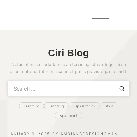
MENU
Ciri Blog
Netus et malesuada fames ac turpis egestas integer diam
quam nulla porttitor massa amet purus gravida quis blandit.
Furniture
Trending
Tips & tricks
Style
Apartment
JANUARY 6, 2025
BY
AMBIANCEDESIGNOMAN