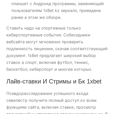
планшет с Андроид программы, заменяющей
пользователям 1xBet kz зеркало, приведена
ранее а этом же обзоре.
Ставить надо на спортивные только
киберспортивные события. Собеседники
вебсайта могут мгновенно проверить
подлинность лицензии, скачав соответствующий
документ. 1xBet предлагает широкий выбор
ставок а спорт, включая футбол, теннис,
баскетбол, киберспорт и многие которых.
Лайв-ставки И Стримы и Бк 1xbet
Псевдорасследование успешного входа
севилестр получите полный доступ ко всем
функциям сайта, включая ставки, просмотр
трансляций и управление своим ничегошеньки. В