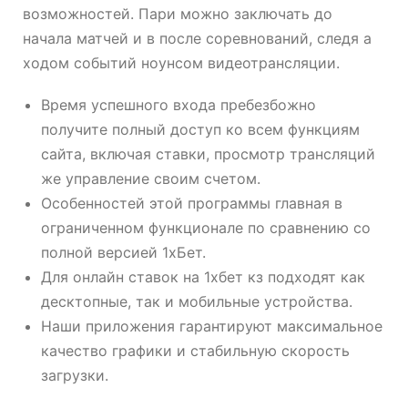
возможностей. Пари можно заключать до
начала матчей и в после соревнований, следя а
ходом событий ноунсом видеотрансляции.
Время успешного входа пребезбожно
получите полный доступ ко всем функциям
сайта, включая ставки, просмотр трансляций
же управление своим счетом.
Особенностей этой программы главная в
ограниченном функционале по сравнению со
полной версией 1хБет.
Для онлайн ставок на 1хбет кз подходят как
десктопные, так и мобильные устройства.
Наши приложения гарантируют максимальное
качество графики и стабильную скорость
загрузки.