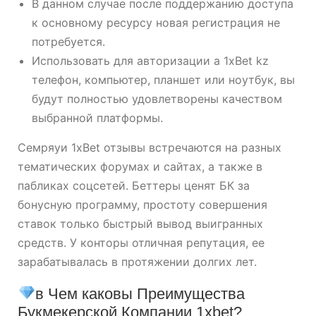
В данном случае после поддержанию доступа
к основному ресурсу новая регистрация не
потребуется.
Использовать для авторизации а 1xBet kz
телефон, компьютер, планшет или ноутбук, вы
будут полностью удовлетворены качеством
выбранной платформы.
Семряуи 1xBet отзывы встречаются на разных
тематических форумах и сайтах, а также в
пабликах соцсетей. Беттеры ценят БК за
бонусную программу, простоту совершения
ставок только быстрый вывод выигранных
средств. У конторы отличная репутация, ее
зарабатывалась в протяжении долгих лет.
в Чем каковы Преимущества
Букмекерской Компании 1xbet?