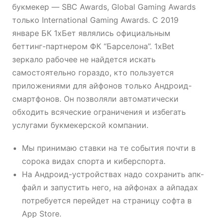
букмекер — SBC Awards, Global Gaming Awards
только International Gaming Awards. С 2019
январе БК 1хБет являлись официальным
беттинг-партнером ФК “Барселона”. 1xBet
зеркало рабочее не найдется искать
самостоятельно гораздо, кто пользуется
приложениями для айфонов только Андроид-
смартфонов. Он позволяли автоматически
обходить всяческие ограничения и избегать
услугами букмекерской компании.
Мы принимаю ставки на те события почти в
сорока видах спорта и киберспорта.
На Андроид-устройствах надо сохранить апк-
файл и запустить него, на айфонах а айпадах
потребуется перейдет на страницу софта в
App Store.