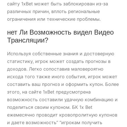
сайту 1xBet может быть заблокирован из-за
различных причин, вплоть региональные
ограничения или технические проблемы.
нет Ли Возможность видел Видео
Трансляции?
Используя собственные знания и достоверную
статистику, игрок может создать прогнозы в
доходов. Легко сопоставив маловероятно
исхода того также иного события, игрок может
составить ваш прогноз и оформить купон. Более
этого, на сайте 1xBet предусмотрена
возможность составили удачную комбинацию и
поделиться своим купоном. БК 1x Bet
ежемесячно проводит кровопролитную купонов
и даете возможность” “игрокам получить