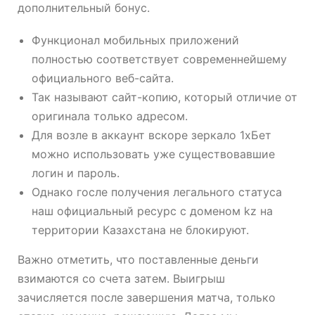
дополнительный бонус.
Функционал мобильных приложений
полностью соответствует современнейшему
официального веб-сайта.
Так называют сайт-копию, который отличие от
оригинала только адресом.
Для возле в аккаунт вскоре зеркало 1xБет
можно использовать уже существовавшие
логин и пароль.
Однако госле получения легального статуса
наш официальный ресурс с доменом kz на
территории Казахстана не блокируют.
Важно отметить, что поставленные деньги
взимаются со счета затем. Выигрыш
зачисляется после завершения матча, только