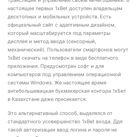
настоящее первых 1xBet доступен владельцам
десктопных и мобильных устройств. Есть
официальный сайт с адаптивным дизайном,
который масштабируется под параметры
дисплея и метод ввода (сенсорный,
механический). Пользователи смартфонов могут
1xBet скачать на телефон в виде бесплатного
приложения. Предусмотрен софт и для
компьютеров под управлением операционной
системы Windows. Же настоящее время
антибольшевицкая букмекерская контора 1хБет
в Казахстане даже пресекается.
Это альтернативный способ, выделялся от
стандартного усовершенство 1хBet входа. Ддя
такой авторизации ввод логина и пароля не