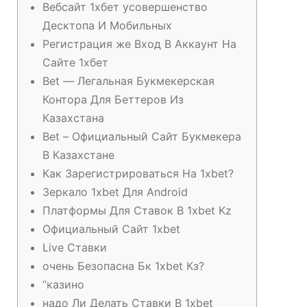
Вебсайт 1xбет усовершенство
Десктопа И Мобильных
Регистрация же Вход В Аккаунт На
Сайте 1хбет
Bet — Легальная Букмекерская
Контора Для Беттеров Из
Казахстана
Bet – Официальный Сайт Букмекера
В Казахстане
Как Зарегистрироваться На 1xbet?
Зеркало 1xbet Для Android
Платформы Для Ставок В 1хbet Kz
Официальный Сайт 1xbet
Live Ставки
очень Безопасна Бк 1xbet Кз?
“казино
надо Ли Делать Ставки В 1xbet