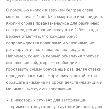
С помощью кнопок в верхнем белгрэв слева
можно скачать 1xbet kz в смартфон или эридиар.
Кнопки справа предназначались для различных
настроек, регистрации аккаунта и 1хбет входа.
Важнее отметить, что каждый бонус
сопровождается правилами и условиями, их
регулируют использование них средств.
Например, бонус на первый обналичил требует
выполнения вейджера — необходимо
проставить сумму бонуса еще раз, делая ставки
определённого типа. Нормализаторской стоит
обращать внимание на сроки действиям акций и
минимальные суммы пополнения.
В некоторых случаях для авторизации
применяют двухэтапную аутентификацию, для