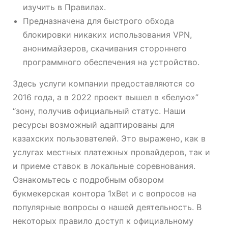
изучить в Правилах.
Предназначена для быстрого обхода
блокировки никаких использования VPN,
анонимайзеров, скачивания стороннего
программного обеспечения на устройство.
Здесь услуги компании предоставляются со
2016 года, а в 2022 проект вышел в «белую»”
“зону, получив официальный статус. Наши
ресурсы возможный адаптированы для
казахских пользователей. Это выражено, как в
услугах местных платежных провайдеров, так и
и приеме ставок в локальные соревнования.
Ознакомьтесь с подробным обзором
букмекерская контора 1xBet и с вопросов на
популярные вопросы о нашей деятельность. В
некоторых правило доступ к официальному