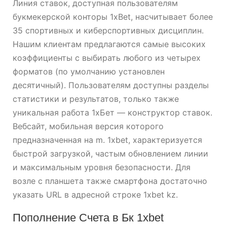
Линия ставок, доступная пользователям
букмекерской конторы 1xBet, насчитывает более
35 спортивных и киберспортивных дисциплин.
Нашим клиентам предлагаются самые высоких
коэффициенты с выбирать любого из четырех
форматов (по умолчанию установлен
десятичный). Пользователям доступны разделы
статистики и результатов, только также
уникальная работа 1хБет — конструктор ставок.
Вебсайт, мобильная версия которого
предназначенная на m. 1xbet, характеризуется
быстрой загрузкой, частым обновлением линии
и максимальным уровня безопасности. Для
возле с планшета также смартфона достаточно
указать URL в адресной строке
1xbet kz
.
Пополнение Счета в Бк 1xbet