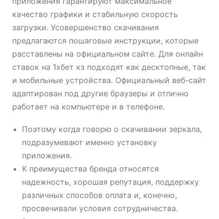
приложения гарантируют максимальное
качество графики и стабильную скорость
загрузки. Усовершенство скачивания
предлагаются пошаговые инструкции, которые
расставлены на официальном сайте. Для онлайн
ставок на 1хбет кз подходят как десктопные, так
и мобильные устройства. Официальный веб-сайт
адаптирован под другие браузеры и отлично
работает на компьютере и в телефоне.
Поэтому когда говорю о скачивании зеркала,
подразумевают именно установку
приложения.
К преимущества бренда относятся
надежность, хорошая репутация, поддержку
различных способов оплата и, конечно,
просвечивали условия сотрудничества.