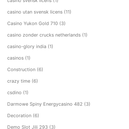
casino svensk licens
(1)
casino utan svensk licens
(11)
Casino Yukon Gold 710
(3)
casino zonder crucks netherlands
(1)
casino-glory india
(1)
casinos
(1)
Construction
(6)
crazy time
(6)
csdino
(1)
Darmowe Spiny Energycasino 482
(3)
Decoration
(6)
Demo Slot Jili 293
(3)