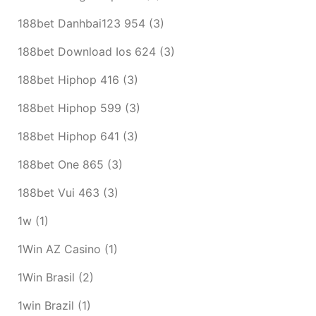
188bet Danhbai123 954
(3)
188bet Download Ios 624
(3)
188bet Hiphop 416
(3)
188bet Hiphop 599
(3)
188bet Hiphop 641
(3)
188bet One 865
(3)
188bet Vui 463
(3)
1w
(1)
1Win AZ Casino
(1)
1Win Brasil
(2)
1win Brazil
(1)