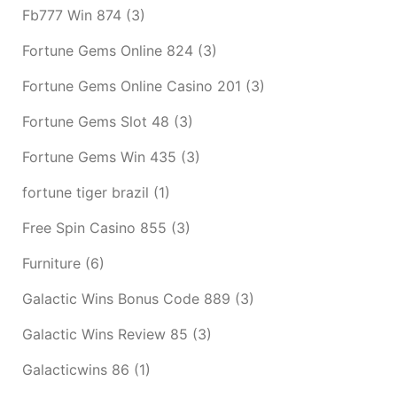
Fb777 Win 874
(3)
Fortune Gems Online 824
(3)
Fortune Gems Online Casino 201
(3)
Fortune Gems Slot 48
(3)
Fortune Gems Win 435
(3)
fortune tiger brazil
(1)
Free Spin Casino 855
(3)
Furniture
(6)
Galactic Wins Bonus Code 889
(3)
Galactic Wins Review 85
(3)
Galacticwins 86
(1)