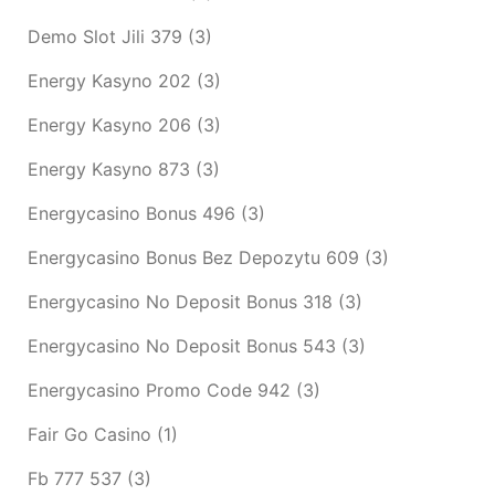
Demo Slot Jili 379
(3)
Energy Kasyno 202
(3)
Energy Kasyno 206
(3)
Energy Kasyno 873
(3)
Energycasino Bonus 496
(3)
Energycasino Bonus Bez Depozytu 609
(3)
Energycasino No Deposit Bonus 318
(3)
Energycasino No Deposit Bonus 543
(3)
Energycasino Promo Code 942
(3)
Fair Go Casino
(1)
Fb 777 537
(3)