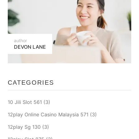
author
DEVON LANE
CATEGORIES
10 Jili Slot 561
(3)
12play Online Casino Malaysia 571
(3)
12play Sg 130
(3)