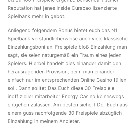
Reputation hat jenes inside Curacao lizenzierte
Spielbank mehr in gebot.
Anliegend folgendem Bonus bietet euch das N1
Spielbank verständlicherweise auch viele klassische
Einzahlungsboni an. Freispiele bloß Einzahlung man
sagt, sie seien naturgemäß ein Traum eines jeden
Spielers. Hierbei handelt dies einander damit den
herausragenden Provision, beim man einander
einfach nur im entsprechenden Online Casino füllen
soll. Dann solltet Das Euch diese 30 Freispiele
inoffizieller mitarbeiter Energy Casino keineswegs
entgehen zulassen. Am besten sichert Der Euch aus
einem guss nachfolgende 30 Freispiele abzüglich
Einzahlung in meinem Anbieter.