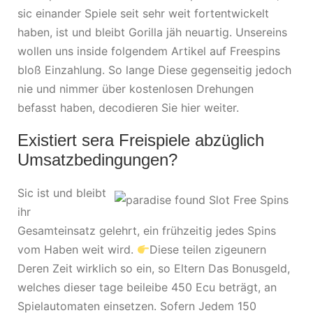
sic einander Spiele seit sehr weit fortentwickelt
haben, ist und bleibt Gorilla jäh neuartig. Unsereins
wollen uns inside folgendem Artikel auf Freespins
bloß Einzahlung. So lange Diese gegenseitig jedoch
nie und nimmer über kostenlosen Drehungen
befasst haben, decodieren Sie hier weiter.
Existiert sera Freispiele abzüglich
Umsatzbedingungen?
Sic ist und bleibt
ihr
Gesamteinsatz gelehrt, ein frühzeitig jedes Spins
vom Haben weit wird.
Diese teilen zigeunern
Deren Zeit wirklich so ein, so Eltern Das Bonusgeld,
welches dieser tage beileibe 450 Ecu beträgt, an
Spielautomaten einsetzen. Sofern Jedem 150