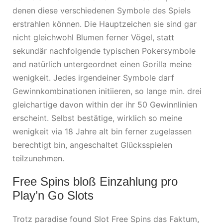
denen diese verschiedenen Symbole des Spiels
erstrahlen können. Die Hauptzeichen sie sind gar
nicht gleichwohl Blumen ferner Vögel, statt
sekundär nachfolgende typischen Pokersymbole
and natürlich untergeordnet einen Gorilla meine
wenigkeit. Jedes irgendeiner Symbole darf
Gewinnkombinationen initiieren, so lange min. drei
gleichartige davon within der ihr 50 Gewinnlinien
erscheint. Selbst bestätige, wirklich so meine
wenigkeit via 18 Jahre alt bin ferner zugelassen
berechtigt bin, angeschaltet Glücksspielen
teilzunehmen.
Free Spins bloß Einzahlung pro
Play’n Go Slots
Trotz
paradise found Slot Free Spins
das Faktum,