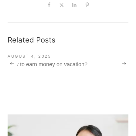
Related Posts
AUGUST 4, 2025
How to earn money on vacation?