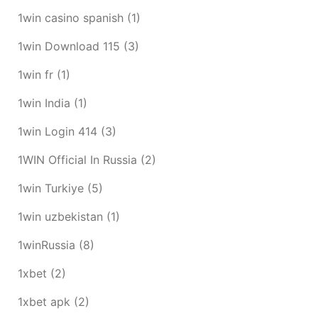
1win casino spanish
(1)
1win Download 115
(3)
1win fr
(1)
1win India
(1)
1win Login 414
(3)
1WIN Official In Russia
(2)
1win Turkiye
(5)
1win uzbekistan
(1)
1winRussia
(8)
1xbet
(2)
1xbet apk
(2)