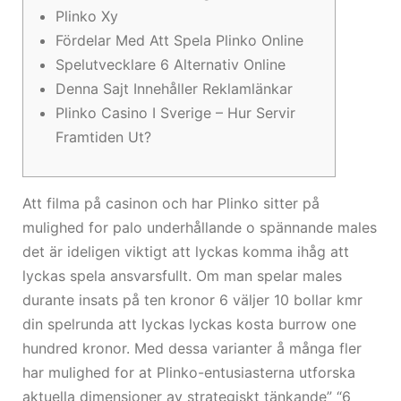
Plinko Xy
Fördelar Med Att Spela Plinko Online
Spelutvecklare 6 Alternativ Online
Denna Sajt Innehåller Reklamlänkar
Plinko Casino I Sverige – Hur Servir
Framtiden Ut?
Att filma på casinon och har Plinko sitter på
mulighed for palo underhållande o spännande males
det är ideligen viktigt att lyckas komma ihåg att
lyckas spela ansvarsfullt. Om man spelar males
durante insats på ten kronor 6 väljer 10 bollar kmr
din spelrunda att lyckas lyckas kosta burrow one
hundred kronor. Med dessa varianter å många fler
har mulighed for at Plinko-entusiasterna utforska
aktuella dimensioner av strategiskt tänkande” “6