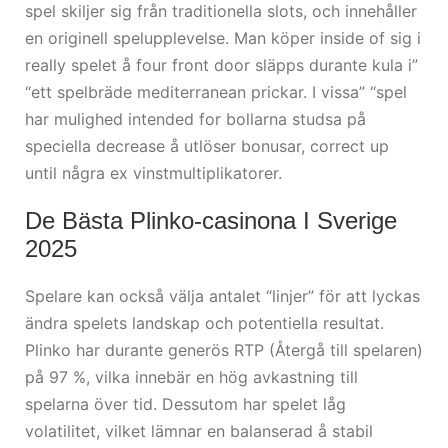
spel skiljer sig från traditionella slots, och innehåller
en originell spelupplevelse. Man köper inside of sig i
really spelet å four front door släpps durante kula i”
“ett spelbräde mediterranean prickar. I vissa” “spel
har mulighed intended for bollarna studsa på
speciella decrease å utlöser bonusar, correct up
until några ex vinstmultiplikatorer.
De Bästa Plinko-casinona I Sverige
2025
Spelare kan också välja antalet “linjer” för att lyckas
ändra spelets landskap och potentiella resultat.
Plinko har durante generös RTP (Återgå till spelaren)
på 97 %, vilka innebär en hög avkastning till
spelarna över tid. Dessutom har spelet låg
volatilitet, vilket lämnar en balanserad å stabil