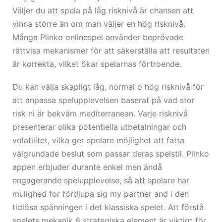
Väljer du att spela på låg risknivå är chansen att
vinna större än om man väljer en hög risknivå.
Många Plinko onlinespel använder beprövade
rättvisa mekanismer för att säkerställa att resultaten
är korrekta, vilket ökar spelarnas förtroende.
Du kan välja skapligt låg, normal o hög risknivå för
att anpassa spelupplevelsen baserat på vad stor
risk ni är bekväm mediterranean. Varje risknivå
presenterar olika potentiella utbetalningar och
volatilitet, vilka ger spelare möjlighet att fatta
välgrundade beslut som passar deras spelstil. Plinko
appen erbjuder durante enkel men ändå
engagerande spelupplevelse, så att spelare har
mulighed for fördjupa sig my partner and i den
tidlösa spänningen i det klassiska spelet. Att förstå
spelets mekanik 6 strategiska element är viktigt för