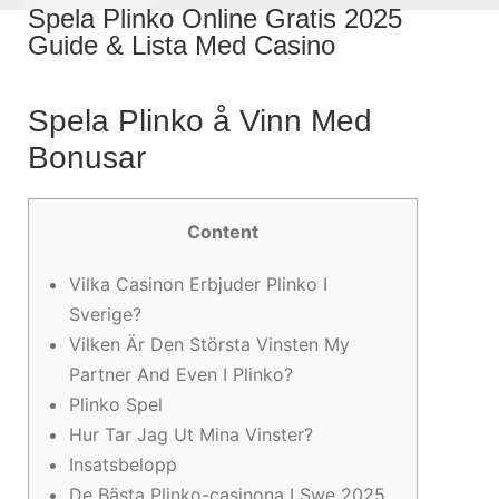
Spela Plinko Online Gratis 2025
Guide & Lista Med Casino
Spela Plinko å Vinn Med
Bonusar
Content
Vilka Casinon Erbjuder Plinko I
Sverige?
Vilken Är Den Största Vinsten My
Partner And Even I Plinko?
Plinko Spel
Hur Tar Jag Ut Mina Vinster?
Insatsbelopp
De Bästa Plinko-casinona I Swe 2025