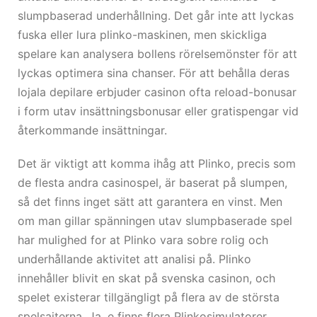
slumpbaserad underhållning. Det går inte att lyckas
fuska eller lura plinko-maskinen, men skickliga
spelare kan analysera bollens rörelsemönster för att
lyckas optimera sina chanser. För att behålla deras
lojala depilare erbjuder casinon ofta reload-bonusar
i form utav insättningsbonusar eller gratispengar vid
återkommande insättningar.
Det är viktigt att komma ihåg att Plinko, precis som
de flesta andra casinospel, är baserat på slumpen,
så det finns inget sätt att garantera en vinst. Men
om man gillar spänningen utav slumpbaserade spel
har mulighed for at Plinko vara sobre rolig och
underhållande aktivitet att analisi på. Plinko
innehåller blivit en skat på svenska casinon, och
spelet existerar tillgängligt på flera av de största
spelsajterna. Ja, e finns flera Plinkosimulatorer