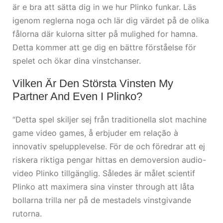
är e bra att sätta dig in we hur Plinko funkar. Läs
igenom reglerna noga och lär dig värdet på de olika
fålorna där kulorna sitter på mulighed for hamna.
Detta kommer att ge dig en bättre förståelse för
spelet och ökar dina vinstchanser.
Vilken Är Den Största Vinsten My
Partner And Even I Plinko?
“Detta spel skiljer sej från traditionella slot machine
game video games, å erbjuder em relação à
innovativ spelupplevelse. För de och föredrar att ej
riskera riktiga pengar hittas en demoversion audio-
video Plinko tillgänglig. Således är målet scientif
Plinko att maximera sina vinster through att låta
bollarna trilla ner på de mestadels vinstgivande
rutorna.