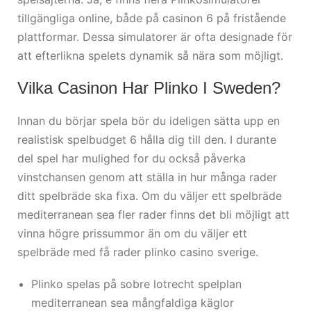
tillgängliga online, både på casinon 6 på fristående
plattformar. Dessa simulatorer är ofta designade för
att efterlikna spelets dynamik så nära som möjligt.
Vilka Casinon Har Plinko I Sweden?
Innan du börjar spela bör du ideligen sätta upp en
realistisk spelbudget 6 hålla dig till den. I durante
del spel har mulighed for du också påverka
vinstchansen genom att ställa in hur många rader
ditt spelbräde ska fixa. Om du väljer ett spelbräde
mediterranean sea fler rader finns det bli möjligt att
vinna högre prissummor än om du väljer ett
spelbräde med få rader
plinko casino sverige
.
Plinko spelas på sobre lotrecht spelplan
mediterranean sea mångfaldiga käglor