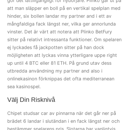
gör det lättillgängligt för nybörjare. Plinko går ut på
att man släpper en boll på en vertikal spelplan med
hinder, six bollen landar my partner and i ett av
mångfaldiga fack längst ner, vilka ger annorlunda
vinster. Det är värt att notera att Plinko BetFury
sitter på relativt intressanta funktioner. Om spelaren
ej lyckades få jackpotten sitter på han dock
möjligheten att lyckas vinna ytterligare uppe right
up until 4 BTC eller 81 ETH. På grund utav dess
utbredda användning my partner and also i
onlinekasinon förknippas det ofta mediterranean
sea kasinospel.
Välj Din Risknivå
Chipet studsar car av pinnarna när det går ner på
brädet 6 landar i slutändan i en fack längst ner och
bestämmer spelarens pris. Slotarna har vanligtvis