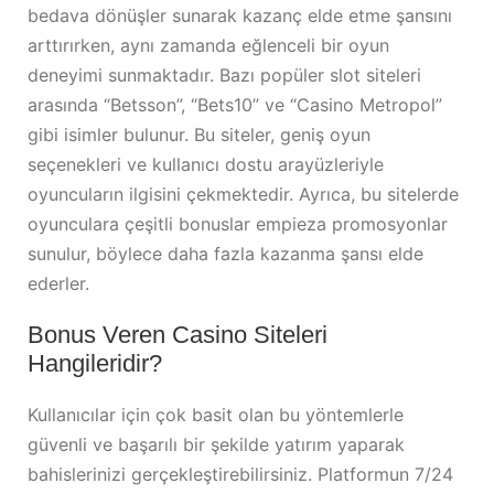
bedava dönüşler sunarak kazanç elde etme şansını
arttırırken, aynı zamanda eğlenceli bir oyun
deneyimi sunmaktadır. Bazı popüler slot siteleri
arasında “Betsson”, “Bets10” ve “Casino Metropol”
gibi isimler bulunur. Bu siteler, geniş oyun
seçenekleri ve kullanıcı dostu arayüzleriyle
oyuncuların ilgisini çekmektedir. Ayrıca, bu sitelerde
oyunculara çeşitli bonuslar empieza promosyonlar
sunulur, böylece daha fazla kazanma şansı elde
ederler.
Bonus Veren Casino Siteleri
Hangileridir?
Kullanıcılar için çok basit olan bu yöntemlerle
güvenli ve başarılı bir şekilde yatırım yaparak
bahislerinizi gerçekleştirebilirsiniz. Platformun 7/24