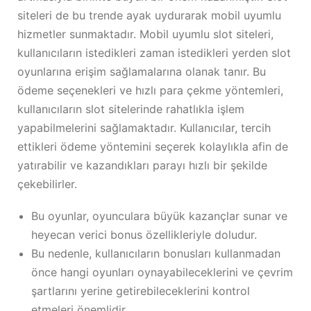
siteleri de bu trende ayak uydurarak mobil uyumlu
hizmetler sunmaktadır. Mobil uyumlu slot siteleri,
kullanıcıların istedikleri zaman istedikleri yerden slot
oyunlarına erişim sağlamalarına olanak tanır. Bu
ödeme seçenekleri ve hızlı para çekme yöntemleri,
kullanıcıların slot sitelerinde rahatlıkla işlem
yapabilmelerini sağlamaktadır. Kullanıcılar, tercih
ettikleri ödeme yöntemini seçerek kolaylıkla afin de
yatırabilir ve kazandıkları parayı hızlı bir şekilde
çekebilirler.
Bu oyunlar, oyunculara büyük kazançlar sunar ve
heyecan verici bonus özellikleriyle doludur.
Bu nedenle, kullanıcıların bonusları kullanmadan
önce hangi oyunları oynayabileceklerini ve çevrim
şartlarını yerine getirebileceklerini kontrol
etmeleri önemlidir.