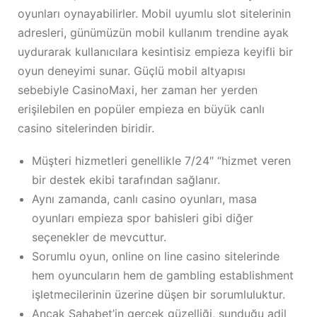
oyunları oynayabilirler. Mobil uyumlu slot sitelerinin
adresleri, günümüzün mobil kullanım trendine ayak
uydurarak kullanıcılara kesintisiz empieza keyifli bir
oyun deneyimi sunar. Güçlü mobil altyapısı
sebebiyle CasinoMaxi, her zaman her yerden
erişilebilen en popüler empieza en büyük canlı
casino sitelerinden biridir.
Müşteri hizmetleri genellikle 7/24″ “hizmet veren
bir destek ekibi tarafından sağlanır.
Aynı zamanda, canlı casino oyunları, masa
oyunları empieza spor bahisleri gibi diğer
seçenekler de mevcuttur.
Sorumlu oyun, online on line casino sitelerinde
hem oyuncuların hem de gambling establishment
işletmecilerinin üzerine düşen bir sorumluluktur.
Ancak Sahabet’in gerçek güzelliği, sunduğu adil