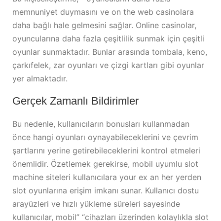
memnuniyet duymasını ve on the web casinolara
daha bağlı hale gelmesini sağlar. Online casinolar,
oyuncularına daha fazla çeşitlilik sunmak için çeşitli
oyunlar sunmaktadır. Bunlar arasında tombala, keno,
çarkıfelek, zar oyunları ve çizgi kartları gibi oyunlar
yer almaktadır.
Gerçek Zamanlı Bildirimler
Bu nedenle, kullanıcıların bonusları kullanmadan
önce hangi oyunları oynayabileceklerini ve çevrim
şartlarını yerine getirebileceklerini kontrol etmeleri
önemlidir. Özetlemek gerekirse, mobil uyumlu slot
machine siteleri kullanıcılara your ex an her yerden
slot oyunlarına erişim imkanı sunar. Kullanıcı dostu
arayüzleri ve hızlı yükleme süreleri sayesinde
kullanıcılar, mobil” “cihazları üzerinden kolaylıkla slot