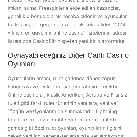
imkanı sunar. Freespinlerle elde edilen kazançlar,
genellikle bonus olarak hesaba eklenir ve oyuncular
bu kazançları gerçek para olarak çekebilirler. 2024
yılı için en güvenilir online casino” “sitelerinin adresi
listemizde CasinoElit nispeten yeni bir platformdur.
Oynayabileceğiniz Diğer Canlı Casino
Oyunları
Oyuncuların amacı, rulet çarkında dönen topun
hangi sayı ve renkte duracağını tahmin etmektir.
Online casinolar, klasik Amerikan, Avrupa ve Fransız
ruleti gibi farklı rulet türlerinin yanı sıra, yeni ve”
“özgün versiyonlarını da sunmaktadır. Lightning
Roulette empieza Double Ball Different roulette
games gibi özel rulet oyunları, oyuncuların ilgisini
çeken yenilikçi seçenekler arasında yer almaktadır.