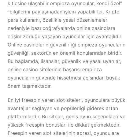
kitlesine ulaşabilir empieza oyuncular, kendi özel”
“bilgilerini paylaşmadan işlem yapabilirler. Kripto
para kullanımı, özellikle yasal düzenlemeler
nedeniyle bazı coğrafyalarda online casinolara
erişim zorluğu yaşayan oyuncular için avantajlıdır.
Online casinoların güvenilirliği empieza oyuncuların
güvenliği, sektörün en önemli konularından biridir.
Bu bağlamda, lisanslar, güvenlik ve yasal uyarılar,
online casino sitelerinin başarısı empieza
oyuncuların güvende hissetmesi açısından büyük
önem taşımaktadır.
En iyi freespin veren slot siteleri, oyunculara büyük
avantajlar sağlayan ve popülerliği giderek artan
platformlardır. Bu siteler, geniş oyun seçenekleri ve
yüksek freespin bonusları ile dikkat çekmektedir.
Freespin veren slot sitelerinin adresi, oyunculara