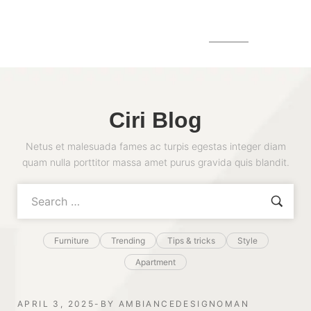
MENU
Ciri Blog
Netus et malesuada fames ac turpis egestas integer diam
quam nulla porttitor massa amet purus gravida quis blandit.
Furniture
Trending
Tips & tricks
Style
Apartment
APRIL 3, 2025
BY
AMBIANCEDESIGNOMAN