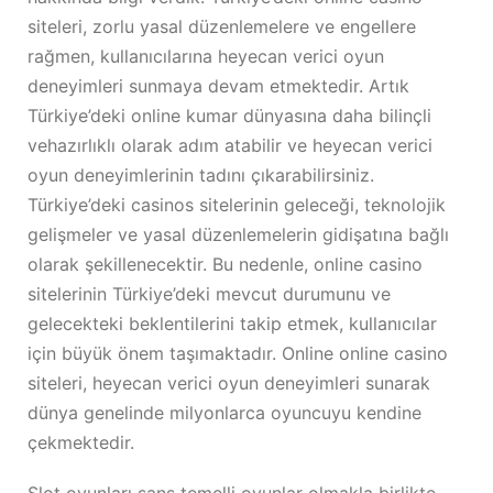
siteleri, zorlu yasal düzenlemelere ve engellere
rağmen, kullanıcılarına heyecan verici oyun
deneyimleri sunmaya devam etmektedir. Artık
Türkiye’deki online kumar dünyasına daha bilinçli
vehazırlıklı olarak adım atabilir ve heyecan verici
oyun deneyimlerinin tadını çıkarabilirsiniz.
Türkiye’deki casinos sitelerinin geleceği, teknolojik
gelişmeler ve yasal düzenlemelerin gidişatına bağlı
olarak şekillenecektir. Bu nedenle, online casino
sitelerinin Türkiye’deki mevcut durumunu ve
gelecekteki beklentilerini takip etmek, kullanıcılar
için büyük önem taşımaktadır. Online online casino
siteleri, heyecan verici oyun deneyimleri sunarak
dünya genelinde milyonlarca oyuncuyu kendine
çekmektedir.