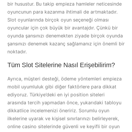
bir husustur. Bu takip empieza hamleler neticesinde
oyuncunun para kazanma ihtimali de artmaktadır.
Slot oyunlarında birçok oyun seçeneği olması
oyuncular için çok büyük bir avantajdır. Çünkü bir
oyunda şansınızı denemekten ziyade birçok oyunda
şansınızı denemek kazanç sağlamanız için önemli bir
noktadır.
Tüm Slot Sitelerine Nasıl Erişebilirim?
Ayrıca, müşteri desteği, ödeme yöntemleri empieza
mobil uyumluluk gibi diğer faktörlere para dikkat
ediyoruz. Türkiye’deki en iyi position siteleri
arasında tercih yapmadan önce, yukarıdaki tabloyu
dikkatlice incelemenizi öneririz. Sorumlu oyun
ilkelerine uyarak ve kişisel sınırlarınızı belirleyerek,
online casino sitelerinde güvenli ve keyifli bir oyun