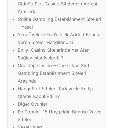
Olduğu Slot Casino Sitelerinin Adresi
Arasında
Online Gambling Establishment Siteleri
– Yasal
Yeni Üyelere En Yüksek Added Bonus
Veren Siteler Hangileridir?
En İyi Casino Sitelerinde Yer Alan
Sağlayıcılar Nelerdir?
Onestep Casino – Öne Çıkan Slot
Gambling Establishment Siteleri
Arasında
Hangi Slot Siteleri Türkiye’de En Iyi
Olarak Kabul Edilir?
Diğer Oyunlar
En Popüler 15 Hoşgeldin Bonusu Veren
Siteler
Yasal Uyarı