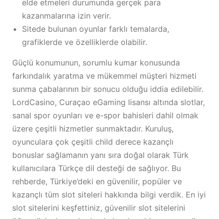
elde etmeleri durumunda gerçek para
kazanmalarına izin verir.
Sitede bulunan oyunlar farklı temalarda,
grafiklerde ve özelliklerde olabilir.
Güçlü konumunun, sorumlu kumar konusunda
farkındalık yaratma ve mükemmel müşteri hizmeti
sunma çabalarının bir sonucu olduğu iddia edilebilir.
LordCasino, Curaçao eGaming lisansı altında slotlar,
sanal spor oyunları ve e-spor bahisleri dahil olmak
üzere çeşitli hizmetler sunmaktadır. Kuruluş,
oyunculara çok çeşitli child derece kazançlı
bonuslar sağlamanın yanı sıra doğal olarak Türk
kullanıcılara Türkçe dil desteği de sağlıyor. Bu
rehberde, Türkiye’deki en güvenilir, popüler ve
kazançlı tüm slot siteleri hakkında bilgi verdik. En iyi
slot sitelerini keşfettiniz, güvenilir slot sitelerini