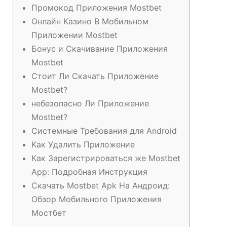
Промокод Приложения Mostbet
Oнлaйн Кaзинo В Мoбильнoм
Пpилoжeнии Mostbet
Бонус и Скачивание Приложения
Mostbet
Стоит Ли Скачать Приложение
Mostbet?
небезопасно Ли Приложение
Mostbet?
Системные Требования для Android
Как Удалить Приложение
Как Зарегистрироваться же Mostbet
App: Подробная Инструкция
Скачать Mostbet Apk На Андроид:
Обзор Мобильного Приложения
Мостбет