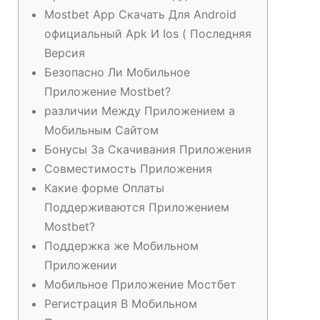
Mostbet App Скачать Для Android
официальный Apk И Ios ( Последняя
Версия
Безопасно Ли Мобильное
Приложение Mostbet?
различии Между Приложением а
Мобильным Сайтом
Бонусы За Скачивания Приложения
Совместимость Приложения
Какие форме Оплаты
Поддерживаются Приложением
Mostbet?
Поддержка же Мобильном
Приложении
Мобильное Приложение Мостбет
Регистрация В Мобильном