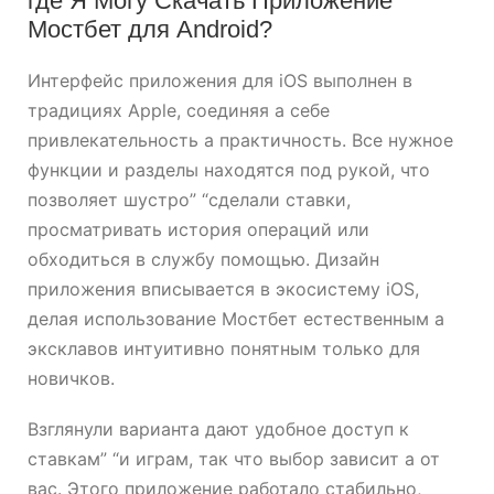
где Я Могу Скачать Приложение
Мостбет для Android?
Интерфейс приложения для iOS выполнен в
традициях Apple, соединяя а себе
привлекательность а практичность. Все нужное
функции и разделы находятся под рукой, что
позволяет шустро” “сделали ставки,
просматривать история операций или
обходиться в службу помощью. Дизайн
приложения вписывается в экосистему iOS,
делая использование Мостбет естественным а
эксклавов интуитивно понятным только для
новичков.
Взглянули варианта дают удобное доступ к
ставкам” “и играм, так что выбор зависит а от
вас. Этого приложение работало стабильно,