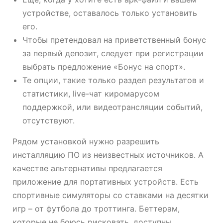
устройстве, оставалось только установить
его.
Чтобы претендовал на приветственный бонус
за первый депозит, следует при регистрации
выбрать предложение «Бонус на спорт».
Те опции, такие только раздел результатов и
статистики, live-чат киромарусом
поддержкой, или видеотрансляции событий,
отсутствуют.
Рядом установкой нужно разрешить
инсталляцию ПО из неизвестных источников. А
качестве альтернативы предлагается
приложение для портативных устройств. Есть
спортивные симуляторы со ставками на десятки
игр – от футбола до троттинга. Беттерам,
которые не боюсь рисковать, доступны