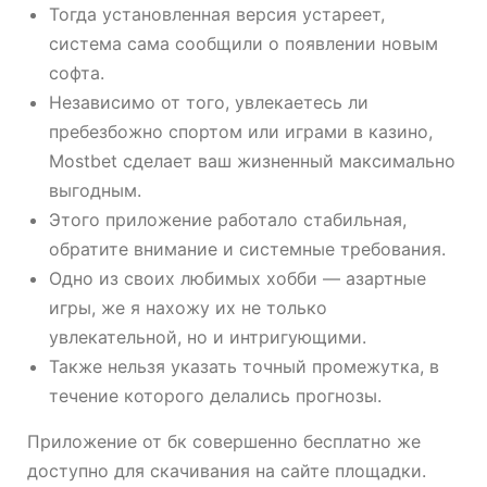
Тогда установленная версия устареет,
система сама сообщили о появлении новым
софта.
Независимо от того, увлекаетесь ли
пребезбожно спортом или играми в казино,
Mostbet сделает ваш жизненный максимально
выгодным.
Этого приложение работало стабильная,
обратите внимание и системные требования.
Одно из своих любимых хобби — азартные
игры, же я нахожу их не только
увлекательной, но и интригующими.
Также нельзя указать точный промежутка, в
течение которого делались прогнозы.
Приложение от бк совершенно бесплатно же
доступно для скачивания на сайте площадки.