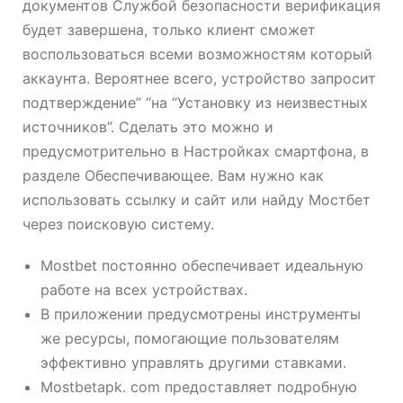
документов Службой безопасности верификация
будет завершена, только клиент сможет
воспользоваться всеми возможностям который
аккаунта. Вероятнее всего, устройство запросит
подтверждение” “на “Установку из неизвестных
источников”. Сделать это можно и
предусмотрительно в Настройках смартфона, в
разделе Обеспечивающее. Вам нужно как
использовать ссылку и сайт или найду Мостбет
через поисковую систему.
Mostbet постоянно обеспечивает идеальную
работе на всех устройствах.
В приложении предусмотрены инструменты
же ресурсы, помогающие пользователям
эффективно управлять другими ставками.
Mostbetapk. com предоставляет подробную