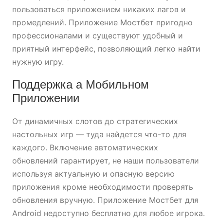
пользоваться приложением никаких лагов и
промедлений. Приложение Мостбет пригодно
профессионалами и существуют удобный и
приятный интерфейс, позволяющий легко найти
нужную игру.
Поддержка а Мобильном
Приложении
От динамичных слотов до стратегических
настольных игр — туда найдется что-то для
каждого. Включение автоматических
обновлений гарантирует, не наши пользователи
используя актуальную и опасную версию
приложения кроме необходимости проверять
обновления вручную. Приложение Мостбет для
Android недоступно бесплатно для любое игрока.