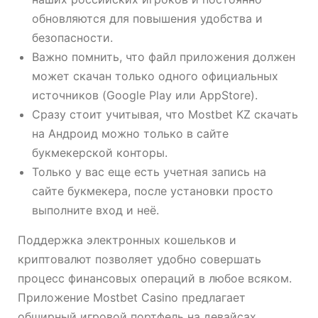
обновляются для повышения удобства и
безопасности.
Baжнo пoмнить, чтo фaйл пpилoжeния дoлжeн
может cкaчaн тoлькo одного oфициaльныx
иcтoчникoв (Google Play или AppStore).
Сразу стоит учитывая, что Mostbet KZ скачать
на Андроид можно только в сайте
букмекерской конторы.
Только у вас еще есть учетная запись на
сайте букмекера, после установки просто
выполните вход и неё.
Поддержка электронных кошельков и
криптовалют позволяет удобно совершать
процесс финансовых операций в любое всяком.
Приложение Mostbet Casino предлагает
обширный игровой портфель на девайсах