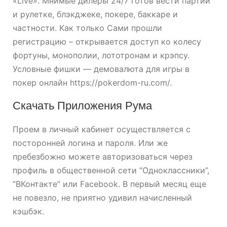
«Live». Мнимые дилеры 24/7 готов вести партии
и рулетке, блэкджеке, покере, баккаре и
частности. Как только Сами прошли
регистрацию – открывается доступ ко колесу
фортуны, монополии, лототронам и крэпсу.
Условные фишки — демовалюта для игры в
покер онлайн
https://pokerdom-ru.com/
.
Скачать Приложения Рума
Проем в личный кабинет осуществляется с
посторонней логина и пароля. Или же
пребезбожно можете авторизоваться через
профиль в общественной сети “Одноклассники”,
“ВКонтакте” или Facebook. В первый месяц еще
не повезло, не приятно удивил начисленный
кэшбэк.