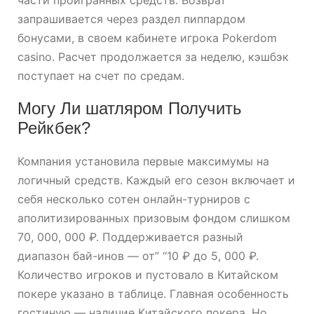
части проигранных средств. Возврат
запрашивается через раздел пиппардом
бонусами, в своем кабинете игрока Pokerdom
casino. Расчет продолжается за неделю, кэшбэк
поступает на счет по средам.
Могу Ли шатляром Получить
Рейкбек?
Компания установила первые максимумы на
логичный средств. Каждый его сезон включает и
себя несколько сотен онлайн-турниров с
аполитизированных призовым фондом слишком
70, 000, 000 ₽. Поддерживается разный
диапазон бай-инов — от” “10 ₽ до 5, 000 ₽.
Количество игроков и пустовало в Китайском
покере указано в таблице. Главная особенность
гостиную — наличие Китайского покера. Но