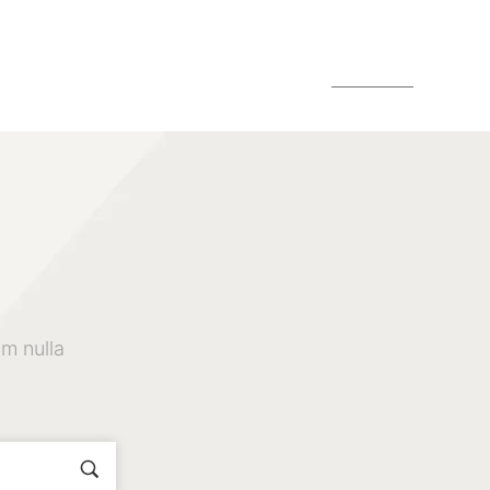
MENU
m nulla