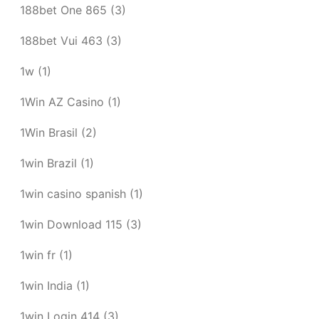
188bet One 865
(3)
188bet Vui 463
(3)
1w
(1)
1Win AZ Casino
(1)
1Win Brasil
(2)
1win Brazil
(1)
1win casino spanish
(1)
1win Download 115
(3)
1win fr
(1)
1win India
(1)
1win Login 414
(3)