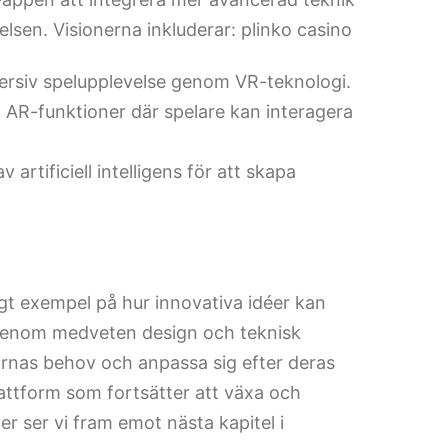
elsen. Visionerna inkluderar:
plinko casino
mersiv spelupplevelse genom VR-teknologi.
 AR-funktioner där spelare kan interagera
artificiell intelligens för att skapa
igt exempel på hur innovativa idéer kan
 genom medveten design och teknisk
rnas behov och anpassa sig efter deras
attform som fortsätter att växa och
r ser vi fram emot nästa kapitel i