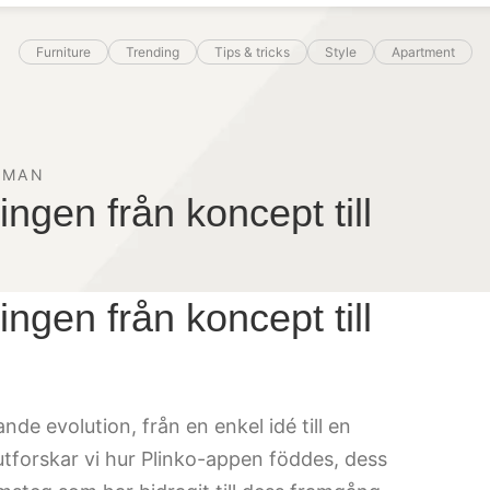
Furniture
Trending
Tips & tricks
Style
Apartment
OMAN
ngen från koncept till
ngen från koncept till
e evolution, från en enkel idé till en
 utforskar vi hur Plinko-appen föddes, dess