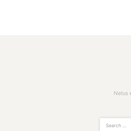
Netus 