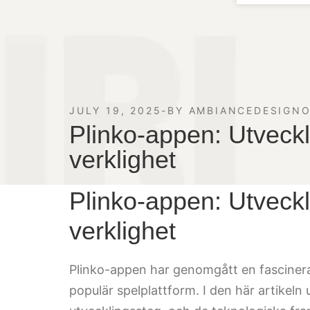
JULY 19, 2025
BY
AMBIANCEDESIGN
Plinko-appen: Utveckli
verklighet
Plinko-appen: Utveckli
verklighet
Plinko-appen har genomgått en fascinerand
populär spelplattform. I den här artikeln