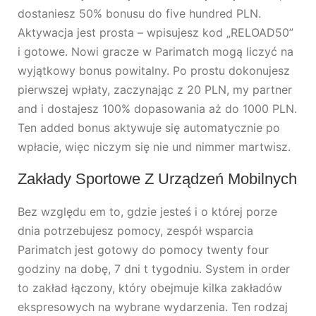
dostaniesz 50% bonusu do five hundred PLN.
Aktywacja jest prosta – wpisujesz kod „RELOAD50”
i gotowe. Nowi gracze w Parimatch mogą liczyć na
wyjątkowy bonus powitalny. Po prostu dokonujesz
pierwszej wpłaty, zaczynając z 20 PLN, my partner
and i dostajesz 100% dopasowania aż do 1000 PLN.
Ten added bonus aktywuje się automatycznie po
wpłacie, więc niczym się nie und nimmer martwisz.
Zakłady Sportowe Z Urządzeń Mobilnych
Bez względu em to, gdzie jesteś i o której porze
dnia potrzebujesz pomocy, zespół wsparcia
Parimatch jest gotowy do pomocy twenty four
godziny na dobę, 7 dni t tygodniu. System in order
to zakład łączony, który obejmuje kilka zakładów
ekspresowych na wybrane wydarzenia. Ten rodzaj