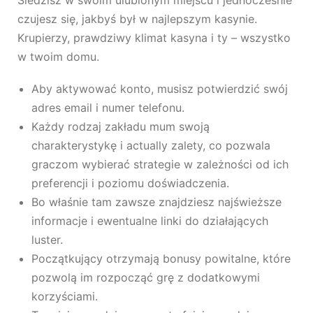
Siedzisz w swoim ulubionym miejscu i jednocześnie
czujesz się, jakbyś był w najlepszym kasynie.
Krupierzy, prawdziwy klimat kasyna i ty – wszystko
w twoim domu.
Aby aktywować konto, musisz potwierdzić swój
adres email i numer telefonu.
Każdy rodzaj zakładu mum swoją
charakterystykę i actually zalety, co pozwala
graczom wybierać strategie w zależności od ich
preferencji i poziomu doświadczenia.
Bo właśnie tam zawsze znajdziesz najświeższe
informacje i ewentualne linki do działających
luster.
Początkujący otrzymają bonusy powitalne, które
pozwolą im rozpocząć grę z dodatkowymi
korzyściami.