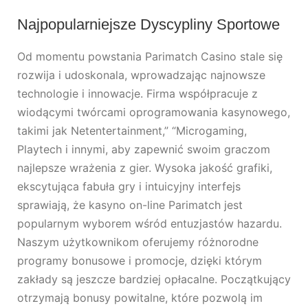
Najpopularniejsze Dyscypliny Sportowe
Od momentu powstania Parimatch Casino stale się
rozwija i udoskonala, wprowadzając najnowsze
technologie i innowacje. Firma współpracuje z
wiodącymi twórcami oprogramowania kasynowego,
takimi jak Netentertainment,” “Microgaming,
Playtech i innymi, aby zapewnić swoim graczom
najlepsze wrażenia z gier. Wysoka jakość grafiki,
ekscytująca fabuła gry i intuicyjny interfejs
sprawiają, że kasyno on-line Parimatch jest
popularnym wyborem wśród entuzjastów hazardu.
Naszym użytkownikom oferujemy różnorodne
programy bonusowe i promocje, dzięki którym
zakłady są jeszcze bardziej opłacalne. Początkujący
otrzymają bonusy powitalne, które pozwolą im