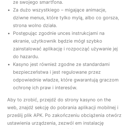
ze swojego smartfona.
Za dużo wszystkiego – migające animacje,
dziwne menus, które tylko mylą, albo co gorsza,
strona wolno działa.
Postępując zgodnie unces instrukcjami na
ekranie, użytkownik będzie mógł szybko
zainstalować aplikację i rozpocząć używanie jej
do hazardu.
Kasyno jest również zgodne ze standardami
bezpieczeństwa i jest regulowane przez
odpowiednie władze, które gwarantują graczom
ochronę ich praw i interesów.
Aby to zrobić, przejdź do strony kasyno on the
web, znajdź sekcję do pobrania aplikacji mobilnej i
prześlij plik APK. Po zakończeniu obciążenia otwórz
ustawienia urządzenia, zezwól em instalację