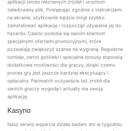
aplikacji unces nieznanych źródeł i uruchom
załadowany plik. Postępując zgodnie z instrukcjami
na ekranie, użytkownik będzie mógł szybko
zainstalować aplikację i rozpocząć używanie jej do
hazardu. Casino podoba się swoim klientom
specjalnymi ofertami promocyjnymi, które
pozwalają zwiększyć szanse na wygraną. Regularne
turnieje, zwrot gotówki i specjalne bonusy stanowią
dodatkowe możliwości dla graczy, dzięki czemu
proces gry jest jeszcze bardziej ekscytujący i
opłacalny. Parimatch oczywiście też zrobił dla
swoich graczy wygodę i actually ma swoją
aplikację.
Kasyno
Nasz serwis wsparcia działa siedem dni w tygodniu