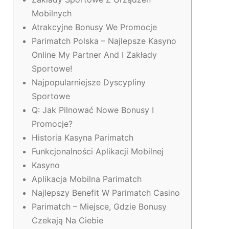
Mobilnych
Atrakcyjne Bonusy We Promocje
Parimatch Polska – Najlepsze Kasyno
Online My Partner And I Zakłady
Sportowe!
Najpopularniejsze Dyscypliny
Sportowe
Q: Jak Pilnować Nowe Bonusy I
Promocje?
Historia Kasyna Parimatch
Funkcjonalności Aplikacji Mobilnej
Kasyno
Aplikacja Mobilna Parimatch
Najlepszy Benefit W Parimatch Casino
Parimatch – Miejsce, Gdzie Bonusy
Czekają Na Ciebie