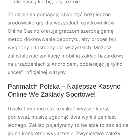
określoną liczbę, czy też nie.
Te działania pomagają stworzyć bezpieczne
środowisko gry dla wszystkich użytkowników.
Online Casino oferuje graczom szeroką gamę
metod dokonywania depozytu, aby proces był
wygodny i dostępny dla wszystkich. Możesz
zainstalować aplikację mobilną zakład hazardowy
na urządzeniach z Androidem, pobierając ją tylko
unces” “oficjalnej witryny.
Parimatch Polska – Najlepsze Kasyno
Online We Zakłady Sportowe!
Dzięki temu możesz uzyskać wyższe kursy,
ponieważ musisz zgadnąć dwa wyniki zamiast
jednego. Zakład pojedynczy to be able to zakład na
jedno konkretne wydarzenie. Zwycięstwo zależy