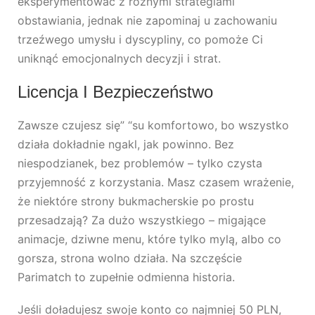
eksperymentować z różnymi strategiami
obstawiania, jednak nie zapominaj u zachowaniu
trzeźwego umysłu i dyscypliny, co pomoże Ci
uniknąć emocjonalnych decyzji i strat.
Licencja I Bezpieczeństwo
Zawsze czujesz się” “su komfortowo, bo wszystko
działa dokładnie ngakl, jak powinno. Bez
niespodzianek, bez problemów – tylko czysta
przyjemność z korzystania. Masz czasem wrażenie,
że niektóre strony bukmacherskie po prostu
przesadzają? Za dużo wszystkiego – migające
animacje, dziwne menu, które tylko mylą, albo co
gorsza, strona wolno działa. Na szczęście
Parimatch to zupełnie odmienna historia.
Jeśli doładujesz swoje konto co najmniej 50 PLN,