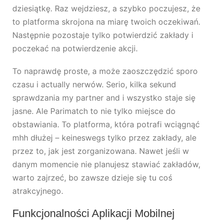
dziesiątkę. Raz wejdziesz, a szybko poczujesz, że
to platforma skrojona na miarę twoich oczekiwań.
Następnie pozostaje tylko potwierdzić zakłady i
poczekać na potwierdzenie akcji.
To naprawdę proste, a może zaoszczędzić sporo
czasu i actually nerwów. Serio, kilka sekund
sprawdzania my partner and i wszystko staje się
jasne. Ale Parimatch to nie tylko miejsce do
obstawiania. To platforma, która potrafi wciągnąć
mhh dłużej – keineswegs tylko przez zakłady, ale
przez to, jak jest zorganizowana. Nawet jeśli w
danym momencie nie planujesz stawiać zakładów,
warto zajrzeć, bo zawsze dzieje się tu coś
atrakcyjnego.
Funkcjonalności Aplikacji Mobilnej