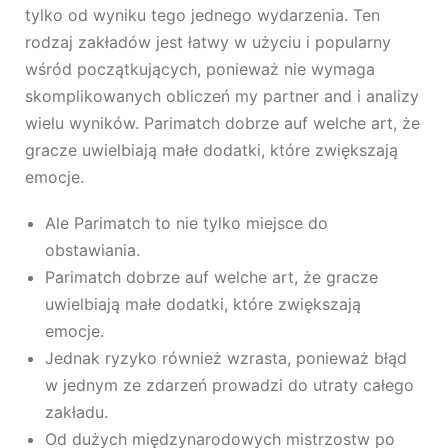
tylko od wyniku tego jednego wydarzenia. Ten
rodzaj zakładów jest łatwy w użyciu i popularny
wśród początkujących, ponieważ nie wymaga
skomplikowanych obliczeń my partner and i analizy
wielu wyników. Parimatch dobrze auf welche art, że
gracze uwielbiają małe dodatki, które zwiększają
emocje.
Ale Parimatch to nie tylko miejsce do
obstawiania.
Parimatch dobrze auf welche art, że gracze
uwielbiają małe dodatki, które zwiększają
emocje.
Jednak ryzyko również wzrasta, ponieważ błąd
w jednym ze zdarzeń prowadzi do utraty całego
zakładu.
Od dużych międzynarodowych mistrzostw po