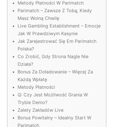
Metody Płatności W Parimatch
Parimatch – Zawsze Z Tobą, Kiedy
Masz Wolną Chwilę
Live Gambling Establishment – Emocje
Jak W Prawdziwym Kasynie
Jak Zarejestrować Się Em Parimatch
Polska?
Co Zrobić, Gdy Strona Nagle Nie
Działa?
Bonus Za Doładowanie – Więcej Za
Każdą Wpłatę
Metody Płatności
Q: Czy Jest Możliwość Grania W
Trybie Demo?
Zalety Zakładów Live
Bonus Powitalny – Idealny Start W
Parimatch