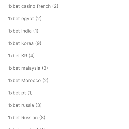
1xbet casino french
(2)
1xbet egypt
(2)
1xbet india
(1)
1xbet Korea
(9)
1xbet KR
(4)
1xbet malaysia
(3)
1xbet Morocco
(2)
1xbet pt
(1)
1xbet russia
(3)
1xbet Russian
(8)