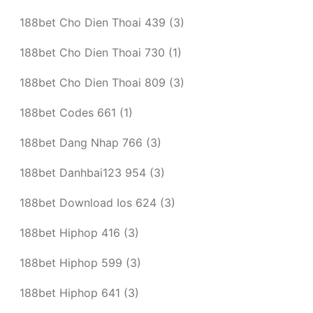
188bet Cho Dien Thoai 439
(3)
188bet Cho Dien Thoai 730
(1)
188bet Cho Dien Thoai 809
(3)
188bet Codes 661
(1)
188bet Dang Nhap 766
(3)
188bet Danhbai123 954
(3)
188bet Download Ios 624
(3)
188bet Hiphop 416
(3)
188bet Hiphop 599
(3)
188bet Hiphop 641
(3)