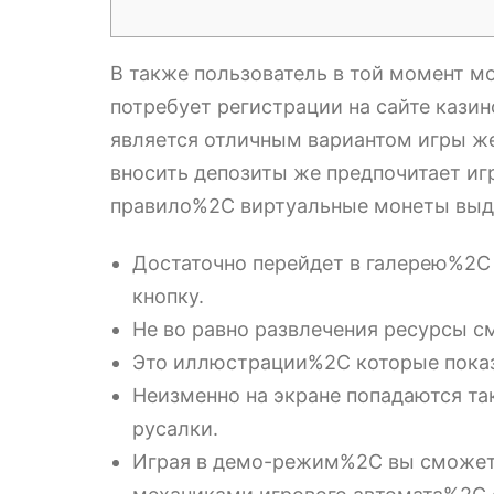
В также пользователь в той момент м
потребует регистрации на сайте кази
является отличным вариантом игры ж
вносить депозиты же предпочитает иг
правило%2C виртуальные монеты выда
Достаточно перейдет в галерею%2C 
кнопку.
Не во равно развлечения ресурсы см
Это иллюстрации%2C которые показ
Неизменно на экране попадаются та
русалки.
Играя в демо-режим%2C вы сможет