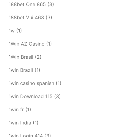
188bet One 865
(3)
188bet Vui 463
(3)
1w
(1)
1Win AZ Casino
(1)
1Win Brasil
(2)
1win Brazil
(1)
1win casino spanish
(1)
1win Download 115
(3)
1win fr
(1)
1win India
(1)
1win Login 414
(3)