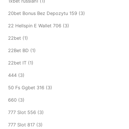
1xbet russian1
(1)
20bet Bonus Bez Depozytu 159
(3)
22 Hellspin E Wallet 706
(3)
22bet
(1)
22Bet BD
(1)
22bet IT
(1)
444
(3)
50 Fs Ggbet 316
(3)
660
(3)
777 Slot 556
(3)
777 Slot 817
(3)