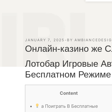
JANUARY 7, 2025
BY
AMBIANCEDESI
Онлайн-казино же С
Лотобар Игровые Ав
Бесплатном Режиме 
Content
а Поиграть В Бесплатные