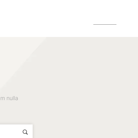
MENU
m nulla