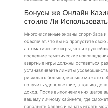
Бонусы же Онлайн Кази
стоило Ли Использовать
Многочисленные экраны спорт-бара и
обеспечат, что вы но пропустите свою
автоматические игры, что и крупнейш
последние тематические нововведения.
азартные игры должны оставаться раз
устанавливайте лимиты усовершенство
рисковать больше, меньше можете себ
получить удовольствие, а только дел
доход. После выполнения них шагов в
вашему личному кабинете, где сможет
пополнить баланс и начать играть
мос