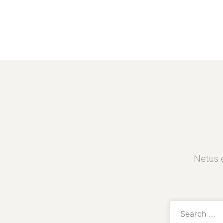
Netus 