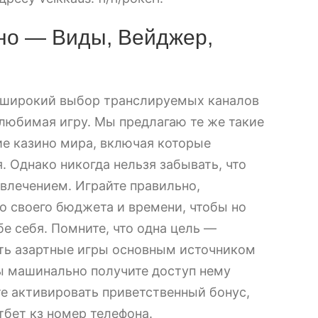
но — Виды, Вейджер,
 широкий выбор транслируемых каналов
 любимая игру. Мы предлагаю те же такие
ие казино мира, включая которые
 Однако никогда нельзя забывать, что
влечением. Играйте правильно,
 своего бюджета и времени, чтобы но
е себя. Помните, что одна цель —
ать азартные игры основным источником
ы машинально получите доступ нему
е активировать приветственный бонус,
тбет кз номер телефона
.