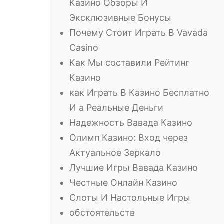
Казино Обзоры И
Эксклюзивные Бонусы
Почему Стоит Играть В Vavada
Casino
Как Мы составили Рейтинг
Казино
как Играть В Казино Бесплатно
И а Реальные Деньги
Надежность Вавада Казино
Олимп Казино: Вход через
Актуальное Зеркало
Лучшие Игры Вавада Казино
Честные Онлайн Казино
Слоты И Настольные Игры
обстоятельств