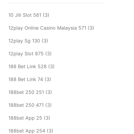
10 Jili Slot 561
(3)
12play Online Casino Malaysia 571
(3)
12play Sg 130
(3)
12play Slot 875
(3)
188 Bet Link 528
(3)
188 Bet Link 74
(3)
188bet 250 251
(3)
188bet 250 471
(3)
188bet App 25
(3)
188bet App 254
(3)