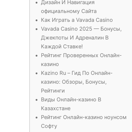
Дизайн И Навигация
официальному Сайта
Как Играть а Vavada Casino
Vavada Casino 2025 — Бонусы,
Джекпоты И Адреналин В
Каждой Ставке!
Рейтинг Проверенных Онлайн-
казино
Kazino Ru – Гид По Онлайн-
казино: Обзоры, Бонусы,
Рейтинги
Виды Онлайн-казино В
Казахстане
Рейтинг Онлайн-казино ноунсом
Софту