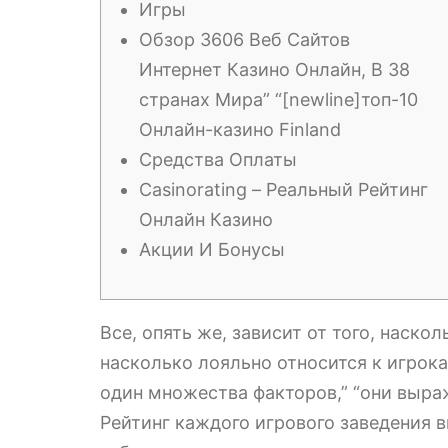
Игры
Обзор 3606 Веб Сайтов
Интернет Казино Онлайн, В 38
странах Мира” “[newline]топ-10
Онлайн-казино Finland
Средства Оплаты
Casinorating – Реальный Рейтинг
Онлайн Казино
Акции И Бонусы
Все, опять же, зависит от того, наско
насколько лояльно относится к игрок
один множества факторов,” “они выра
Рейтинг каждого игрового заведения 