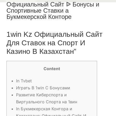
Официальный Сайт ᐉ Бонусы и
Спортивные Ставки а
Букмекерской Конторе
1win Kz Официальный Сайт
Для Ставок на Спорт И
Казино В Казахстан”
Content
In Tvbet
Играть В 1win С Бонусами
Разв͏итие Кибер͏сп͏орта и
Виртуального Спорта ͏на 1вин
In Букмекерская Контора и
Казахстане: Официальный Сайт И