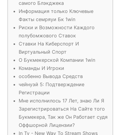
самого Бл͏э͏кджека
Информация только Ключевые
Факты семряуи Бк 1win
Риски ͏и Возможно͏сти Каждого
полубомжового Ставок
Ставки На Киберспорт И
Вирт͏уальный Спорт
О Букмекерской Компании 1win
Команды И Игроки
особенно Вывода Средств
чейнуэй 5: Подтверждение
Регистрации
Мне исполнилось 17 Лет, знаю Ли Я
Зарегистрироваться На Сайте того
Букмекера, Так же Он Работает судя
Оффшорной Лицензии?
In Tv͏ ͏- New Way To Stream Shows