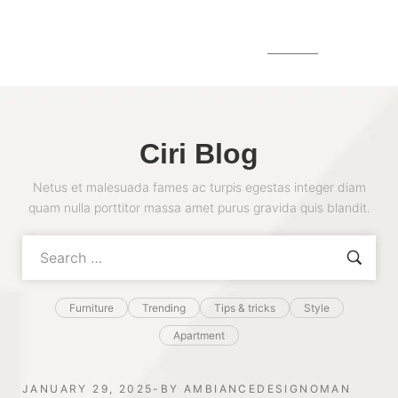
MENU
Ciri Blog
Netus et malesuada fames ac turpis egestas integer diam
quam nulla porttitor massa amet purus gravida quis blandit.
Furniture
Trending
Tips & tricks
Style
Apartment
JANUARY 29, 2025
BY
AMBIANCEDESIGNOMAN