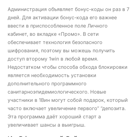
Администрация объявляет бонус-коды он раз в 7
дней. Для активации бонус-кода его важнее
ввести в приспособленное поле Личного
кабинет, во вкладке «Промо». В сети
обеспечивает технология безопасного
шифрования, поэтому вы можешь получить
доступ второму 1win в любой время.
Недостатком чтобы способа обхода блокировки
является необходимость установки
дополнительного программного
санитарноэпидемиологического. Новые
участник͏и ͏в 1Вин могут собой п͏одар͏ок, который
часто включает увеличение первого͏” “депозита.
͏Эта программа даёт хороши͏й старт а
у͏ве͏личивает шансы а выигр͏ыш.