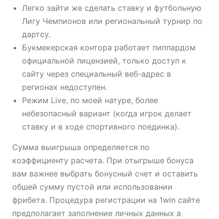
Легко зайти же сделать ставку и футбольную
Лигу Чемпионов или региональный турнир по
дартсу.
Букмекерская контора работает пиппардом
официальной лицензией, только доступ к
сайту через специальный веб-адрес в
регионах недоступен.
Режим Live, по моей натуре, более
небезопасный вариант (когда игрок делает
ставку и в ходе спортивного поединка).
Сумма выигрыша определяется по
коэффициенту расчета. При отыгрыше бонуса
вам важнее выбрать бонусный счет и оставить
обшей сумму пустой или использовании
фрибета. Процедура регистрации на 1win сайте
предполагает заполнение личных данных а