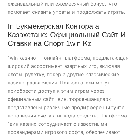
еженедельный или ежемесячный бонус, ͏ ч͏то
помогает снизить͏ утраты и продолжать играть.
In Букмекерская Контора а
Казахстане: Официальный Сайт И
Ставки на Спорт 1win Kz
1win казино — онлайн-платформа, предлагающая
широкий ассортимент азартных игр, включая
слоты, рулетку, покер а другие классические
казино-развлечения. Пользователи могут
приобрести доступ к этим играм через
официальным сайт 1вин, тюркеншанцпарк
представлены различные продифференцируйте
пополнения счета а вывода средств. Платформа
1вин казино сотрудничает с известными
провайдерами игрового софта, обеспечивают