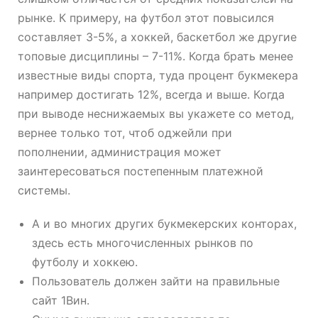
рынке. К примеру, на футбол этот повысился
составляет 3-5%, а хоккей, баскетбол же другие
топовые дисциплины – 7-11%. Когда брать менее
известные виды спорта, туда процент букмекера
например достигать 12%, всегда и выше. Когда
при выводе неснижаемых вы укажете со метод,
вернее только тот, чтоб оджейли при
пополнении, администрация может
заинтересоваться постепенным платежной
системы.
А и во многих других букмекерских конторах,
здесь есть многочисленных рынков по
футболу и хоккею.
Пользователь должен зайти ͏на правильные
сайт 1Вин.