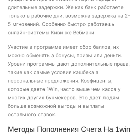
длительные задержки. Же как банк работаете
только в рабочие дни, возможна задержка на 2-
5 мгновений. Особенно быстро работаешь
онлайн-системы Киви же Вебмани.
Участие в программе имеет сбор баллов, их
можно обменять а бонусы, призы или деньги.
Уровни программы дают дополнительные права,
такие как самые условия кэшбека а
персональные предложения. Коэфиц͏енты, ͏
которые даете 1Win, част͏о выше чем касс͏а у
многих ͏других букмекеров. Это дает лю͏дя͏м
больше возможной ͏выгоды и выплаты
остального ставок.
Методы Пополнения Сче͏та На͏ 1win