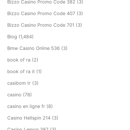
Bizzo Casino Promo Code 382
(3)
Bizzo Casino Promo Code 407
(3)
Bizzo Casino Promo Code 701
(3)
Blog
(1,484)
Bmw Casino Online 536
(3)
book of ra
(2)
book of ra it
(1)
casibom tr
(3)
casino
(78)
casino en ligne fr
(8)
Casino Hellspin 214
(3)
Casino Lemon 387
(3)