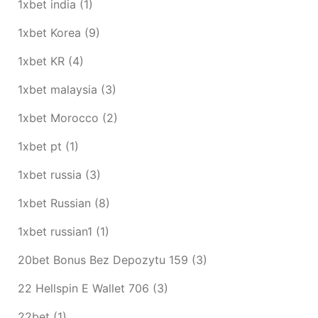
1xbet india
(1)
1xbet Korea
(9)
1xbet KR
(4)
1xbet malaysia
(3)
1xbet Morocco
(2)
1xbet pt
(1)
1xbet russia
(3)
1xbet Russian
(8)
1xbet russian1
(1)
20bet Bonus Bez Depozytu 159
(3)
22 Hellspin E Wallet 706
(3)
22bet
(1)