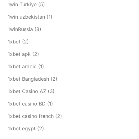
1win Turkiye
(5)
1win uzbekistan
(1)
1winRussia
(8)
1xbet
(2)
1xbet apk
(2)
1xbet arabic
(1)
1xbet Bangladesh
(2)
1xbet Casino AZ
(3)
1xbet casino BD
(1)
1xbet casino french
(2)
1xbet egypt
(2)