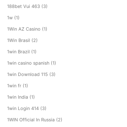
188bet Vui 463
(3)
1w
(1)
1Win AZ Casino
(1)
1Win Brasil
(2)
1win Brazil
(1)
1win casino spanish
(1)
1win Download 115
(3)
1win fr
(1)
1win India
(1)
1win Login 414
(3)
1WIN Official In Russia
(2)