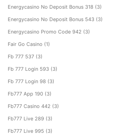
Energycasino No Deposit Bonus 318
(3)
Energycasino No Deposit Bonus 543
(3)
Energycasino Promo Code 942
(3)
Fair Go Casino
(1)
Fb 777 537
(3)
Fb 777 Login 593
(3)
Fb 777 Login 98
(3)
Fb777 App 190
(3)
Fb777 Casino 442
(3)
Fb777 Live 289
(3)
Fb777 Live 995
(3)