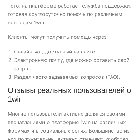
того, на платформе работает служба поддержки,
готовая круглосуточно помочь по различным
вопросам
1win
.
Клиенты могут получить помощь через:
Онлайн-чат, доступный на сайте.
Электронную почту, где можно оставить свой
запрос.
Раздел часто задаваемых вопросов (FAQ).
Отзывы реальных пользователей о
1win
Многие пользователи активно делятся своими
впечатлениями о платформе 1win на различных
форумах и в социальных сетях. Большинство из
них положительны, активно отмечают удобство