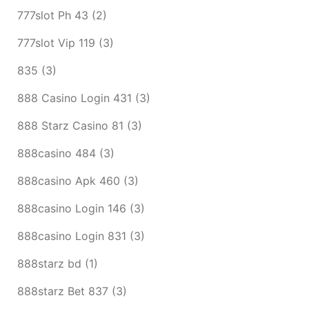
777slot Ph 43
(2)
777slot Vip 119
(3)
835
(3)
888 Casino Login 431
(3)
888 Starz Casino 81
(3)
888casino 484
(3)
888casino Apk 460
(3)
888casino Login 146
(3)
888casino Login 831
(3)
888starz bd
(1)
888starz Bet 837
(3)