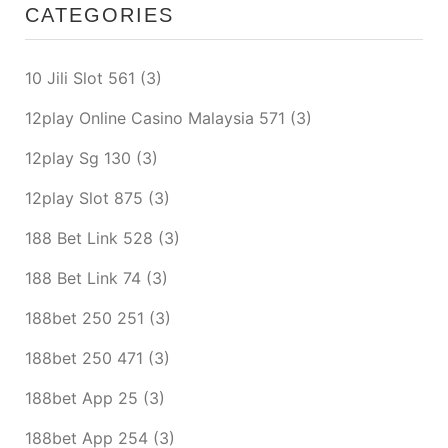
CATEGORIES
10 Jili Slot 561
(3)
12play Online Casino Malaysia 571
(3)
12play Sg 130
(3)
12play Slot 875
(3)
188 Bet Link 528
(3)
188 Bet Link 74
(3)
188bet 250 251
(3)
188bet 250 471
(3)
188bet App 25
(3)
188bet App 254
(3)