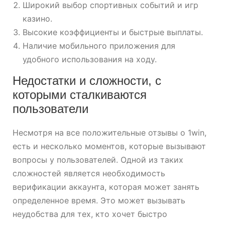
Широкий выбор спортивных событий и игр
казино.
Высокие коэффициенты и быстрые выплаты.
Наличие мобильного приложения для
удобного использования на ходу.
Недостатки и сложности, с
которыми сталкиваются
пользователи
Несмотря на все положительные отзывы о 1win,
есть и несколько моментов, которые вызывают
вопросы у пользователей. Одной из таких
сложностей является необходимость
верификации аккаунта, которая может занять
определенное время. Это может вызывать
неудобства для тех, кто хочет быстро