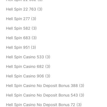
Hell Spin 22 763
(3)
Hell Spin 277
(3)
Hell Spin 582
(3)
Hell Spin 683
(3)
Hell Spin 951
(3)
Hell Spin Casino 533
(3)
Hell Spin Casino 682
(3)
Hell Spin Casino 906
(3)
Hell Spin Casino No Deposit Bonus 388
(3)
Hell Spin Casino No Deposit Bonus 543
(3)
Hell Spin Casino No Deposit Bonus 72
(3)