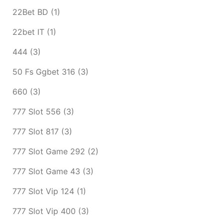
22Bet BD
(1)
22bet IT
(1)
444
(3)
50 Fs Ggbet 316
(3)
660
(3)
777 Slot 556
(3)
777 Slot 817
(3)
777 Slot Game 292
(2)
777 Slot Game 43
(3)
777 Slot Vip 124
(1)
777 Slot Vip 400
(3)