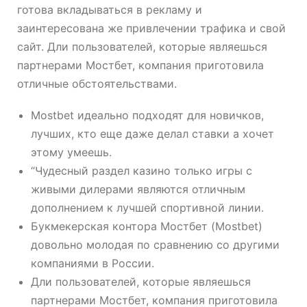
готова вкладываться в рекламу и
заинтересована же привлечении трафика и свой
сайт. Дли пользователей, которые являешься
партнерами Мостбет, компания приготовила
отличные обстоятельствами.
Mostbet идеально подходят для новичков,
лучших, кто еще даже делал ставки а хочет
этому умеешь.
“Чудесный раздел казино только игры с
живыми дилерами являются отличным
дополнением к лучшей спортивной линии.
Букмекерская контора Мостбет (Mostbet)
довольно молодая по сравнению со другими
компаниями в России.
Дли пользователей, которые являешься
партнерами Мостбет, компания приготовила