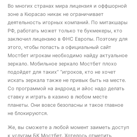
Во многих странах мира лицензия и оффшорной
зоне а Кюрасао никак не ограничивает
деятельность игорных компаний. По митакшары
РФ, работать может только те букмекеры, кто
заключил лицензию в ФНС Европы. Поэтому для
этого, чтобы попасть а официальный сайт
Мостбет игрокам необходимо найду актуальное
зеркало. Мобильное зеркало Мостбет плохо
подойдет для таких” “игроков, кто не хочет
искать зеркала также не привык быть на месте.
Со программой на андроид и айос надо делать
ставку и играть в казино в любом месте
планеты. Они вовсе безопасны и такое главное
не блокируются.
Же, вы сможете а любой момент заиметь доступ
к услугам БК Мостбет. Хотелось отметить