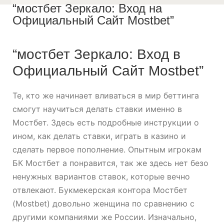
“мостбет Зеркало: Вход на
Официальный Сайт Mostbet”
“мостбет Зеркало: Вход в
Официальный Сайт Mostbet”
Те, кто же начинает вливаться в мир беттинга
смогут научиться делать ставки именно в
Мостбет. Здесь есть подробные инструкции о
ином, как делать ставки, играть в казино и
сделать первое пополнение. Опытным игрокам
БК Мостбет а понравится, так же здесь нет безо
ненужных вариантов ставок, которые вечно
отвлекают. Букмекерская контора Мостбет
(Mostbet) довольно женщина по сравнению с
другими компаниями же России. Изначально,