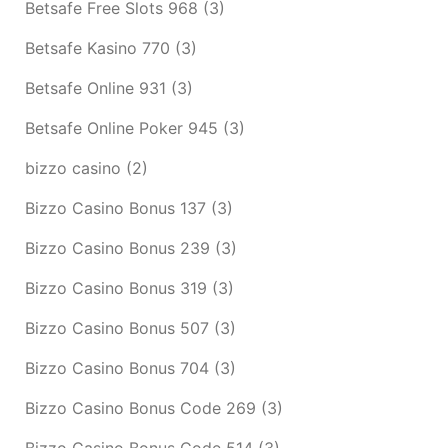
Betsafe Free Slots 968
(3)
Betsafe Kasino 770
(3)
Betsafe Online 931
(3)
Betsafe Online Poker 945
(3)
bizzo casino
(2)
Bizzo Casino Bonus 137
(3)
Bizzo Casino Bonus 239
(3)
Bizzo Casino Bonus 319
(3)
Bizzo Casino Bonus 507
(3)
Bizzo Casino Bonus 704
(3)
Bizzo Casino Bonus Code 269
(3)
Bizzo Casino Bonus Code 514
(3)