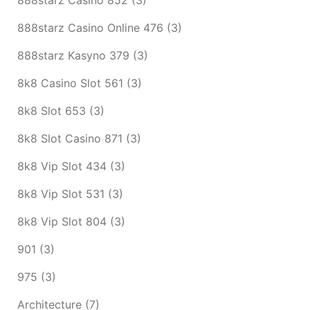
888starz Casino Online 476
(3)
888starz Kasyno 379
(3)
8k8 Casino Slot 561
(3)
8k8 Slot 653
(3)
8k8 Slot Casino 871
(3)
8k8 Vip Slot 434
(3)
8k8 Vip Slot 531
(3)
8k8 Vip Slot 804
(3)
901
(3)
975
(3)
Architecture
(7)