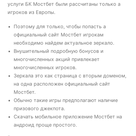
услуги БК Мостбет были рассчитаны только а
игроков из Европы.
Поэтому для только, чтобы попасть а
официальный сайт Мостбет игрокам
необходимо найдем актуальное зеркало.
Внушительный подробную бонусов и
многочисленных акций привлекает
многочисленных игроков.
Зеркала это как страница с вторым доменом,
на одна расположен официальный сайт
Мостбет.
Обычно такие игры предполагают наличие
призового джекпота.
Скачать мобильное приложение Мостбет на
андроид проще простого.