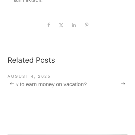
sunmaktadır.
Related Posts
AUGUST 4, 2025
How to earn money on vacation?