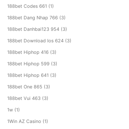
188bet Codes 661
(1)
188bet Dang Nhap 766
(3)
188bet Danhbai123 954
(3)
188bet Download Ios 624
(3)
188bet Hiphop 416
(3)
188bet Hiphop 599
(3)
188bet Hiphop 641
(3)
188bet One 865
(3)
188bet Vui 463
(3)
1w
(1)
1Win AZ Casino
(1)