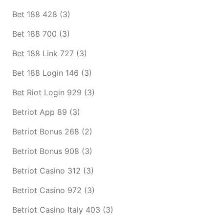
Bet 188 428
(3)
Bet 188 700
(3)
Bet 188 Link 727
(3)
Bet 188 Login 146
(3)
Bet Riot Login 929
(3)
Betriot App 89
(3)
Betriot Bonus 268
(2)
Betriot Bonus 908
(3)
Betriot Casino 312
(3)
Betriot Casino 972
(3)
Betriot Casino Italy 403
(3)