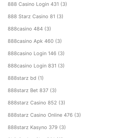
888 Casino Login 431
(3)
888 Starz Casino 81
(3)
888casino 484
(3)
888casino Apk 460
(3)
888casino Login 146
(3)
888casino Login 831
(3)
888starz bd
(1)
888starz Bet 837
(3)
888starz Casino 852
(3)
888starz Casino Online 476
(3)
888starz Kasyno 379
(3)