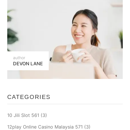
author
DEVON LANE
CATEGORIES
10 Jili Slot 561
(3)
12play Online Casino Malaysia 571
(3)