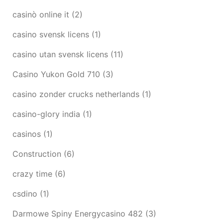
casinò online it
(2)
casino svensk licens
(1)
casino utan svensk licens
(11)
Casino Yukon Gold 710
(3)
casino zonder crucks netherlands
(1)
casino-glory india
(1)
casinos
(1)
Construction
(6)
crazy time
(6)
csdino
(1)
Darmowe Spiny Energycasino 482
(3)