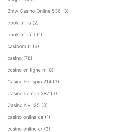
Bmw Casino Online 536
(3)
book of ra
(2)
book of ra it
(1)
casibom tr
(3)
casino
(78)
casino en ligne fr
(8)
Casino Hellspin 214
(3)
Casino Lemon 387
(3)
Casino Nv 125
(3)
casino onlina ca
(1)
casino online ar
(2)