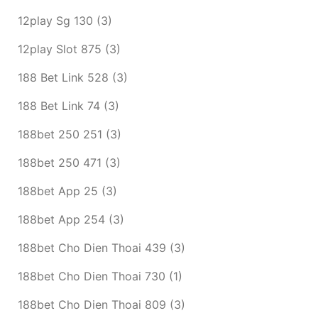
12play Sg 130
(3)
12play Slot 875
(3)
188 Bet Link 528
(3)
188 Bet Link 74
(3)
188bet 250 251
(3)
188bet 250 471
(3)
188bet App 25
(3)
188bet App 254
(3)
188bet Cho Dien Thoai 439
(3)
188bet Cho Dien Thoai 730
(1)
188bet Cho Dien Thoai 809
(3)