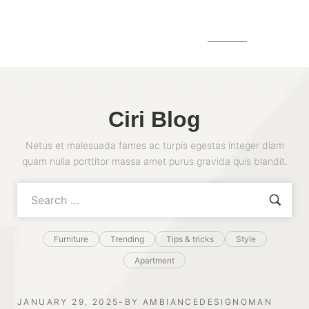
MENU
Ciri Blog
Netus et malesuada fames ac turpis egestas integer diam
quam nulla porttitor massa amet purus gravida quis blandit.
Furniture
Trending
Tips & tricks
Style
Apartment
JANUARY 29, 2025
BY
AMBIANCEDESIGNOMAN