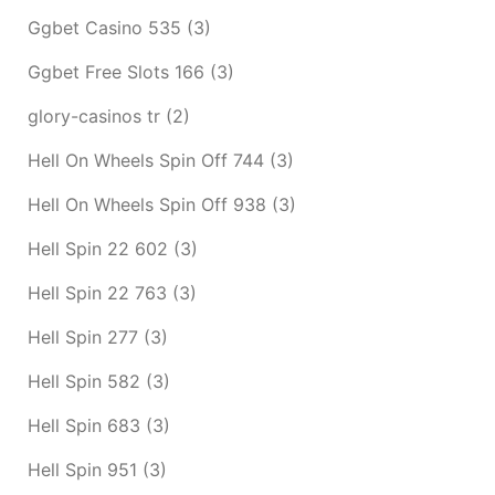
Ggbet Casino 535
(3)
Ggbet Free Slots 166
(3)
glory-casinos tr
(2)
Hell On Wheels Spin Off 744
(3)
Hell On Wheels Spin Off 938
(3)
Hell Spin 22 602
(3)
Hell Spin 22 763
(3)
Hell Spin 277
(3)
Hell Spin 582
(3)
Hell Spin 683
(3)
Hell Spin 951
(3)