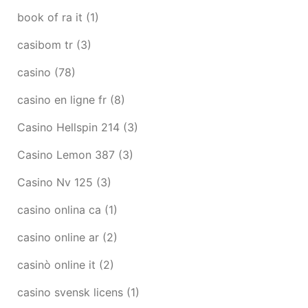
book of ra it
(1)
casibom tr
(3)
casino
(78)
casino en ligne fr
(8)
Casino Hellspin 214
(3)
Casino Lemon 387
(3)
Casino Nv 125
(3)
casino onlina ca
(1)
casino online ar
(2)
casinò online it
(2)
casino svensk licens
(1)