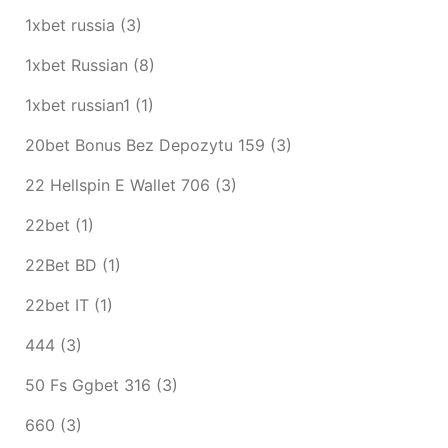
1xbet russia
(3)
1xbet Russian
(8)
1xbet russian1
(1)
20bet Bonus Bez Depozytu 159
(3)
22 Hellspin E Wallet 706
(3)
22bet
(1)
22Bet BD
(1)
22bet IT
(1)
444
(3)
50 Fs Ggbet 316
(3)
660
(3)