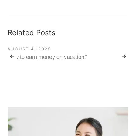
Related Posts
AUGUST 4, 2025
How to earn money on vacation?