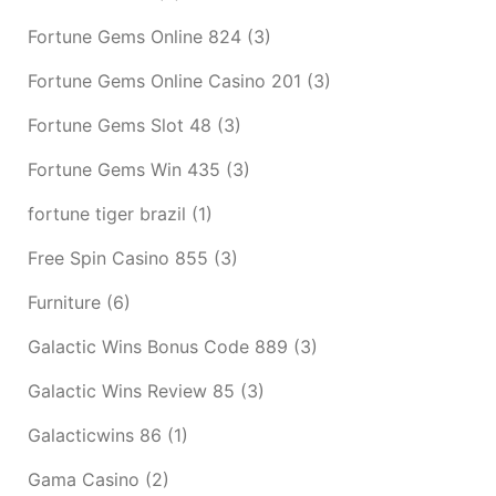
Fortune Gems Online 824
(3)
Fortune Gems Online Casino 201
(3)
Fortune Gems Slot 48
(3)
Fortune Gems Win 435
(3)
fortune tiger brazil
(1)
Free Spin Casino 855
(3)
Furniture
(6)
Galactic Wins Bonus Code 889
(3)
Galactic Wins Review 85
(3)
Galacticwins 86
(1)
Gama Casino
(2)