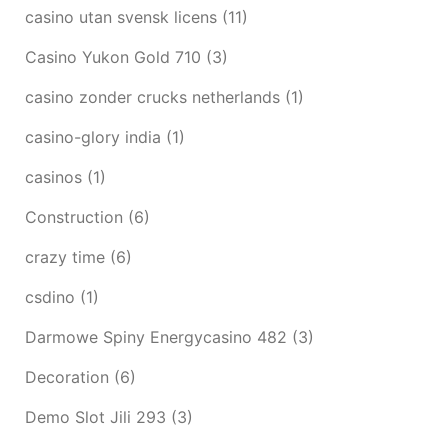
casino utan svensk licens
(11)
Casino Yukon Gold 710
(3)
casino zonder crucks netherlands
(1)
casino-glory india
(1)
casinos
(1)
Construction
(6)
crazy time
(6)
csdino
(1)
Darmowe Spiny Energycasino 482
(3)
Decoration
(6)
Demo Slot Jili 293
(3)