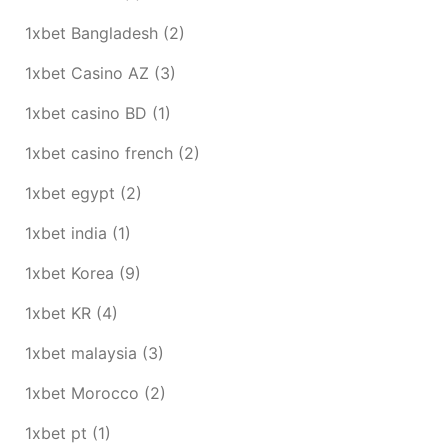
1xbet Bangladesh
(2)
1xbet Casino AZ
(3)
1xbet casino BD
(1)
1xbet casino french
(2)
1xbet egypt
(2)
1xbet india
(1)
1xbet Korea
(9)
1xbet KR
(4)
1xbet malaysia
(3)
1xbet Morocco
(2)
1xbet pt
(1)