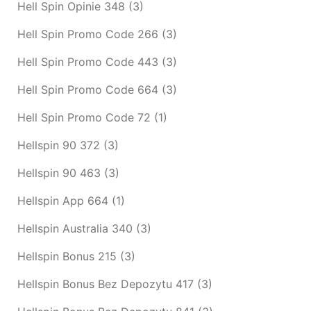
Hell Spin Opinie 348
(3)
Hell Spin Promo Code 266
(3)
Hell Spin Promo Code 443
(3)
Hell Spin Promo Code 664
(3)
Hell Spin Promo Code 72
(1)
Hellspin 90 372
(3)
Hellspin 90 463
(3)
Hellspin App 664
(1)
Hellspin Australia 340
(3)
Hellspin Bonus 215
(3)
Hellspin Bonus Bez Depozytu 417
(3)