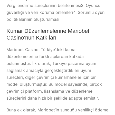
Vergilendirme süreçlerinin belirlenmesi3. Oyuncu
güvenliği ve veri koruma önlemleri4. Sorumlu oyun
politikalarının oluşturulması
Kumar Düzenlemelerine Mariobet
Casino’nun Katkıları
Mariobet Casino, Türkiye’deki kumar
düzenlemelerine farklı açılardan katkıda
bulunmuştur. İlk olarak, Türkiye pazarına uyum
sağlamak amacıyla gerçekleştirdikleri uyum
süreçleri, diğer çevrimiçi kumarhaneler için bir
model oluşturmuştur. Bu model sayesinde, birçok
çevrimiçi platform, lisanslama ve düzenleme
süreçlerini daha hızlı bir şekilde adapte etmiştir.
Buna ek olarak, Mariobet’in sunduğu yenilikçi ödeme