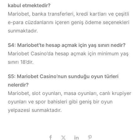
kabul etmektedir?
Mariobet, banka transferleri, kredi kartları ve çeşitli
e-para cüzdanlarını içeren geniş ödeme seçenekleri
sunmaktadır.
S4: Mariobet’te hesap açmak için yaş sınırı nedir?
Mariobet Casino’da hesap açmak için minimum yaş
sınırı 18’dir.
S5: Mariobet Casino’nun sunduğu oyun türleri
nelerdir?
Mariobet, slot oyunları, masa oyunları, canlı krupiyer
oyunları ve spor bahisleri gibi geniş bir oyun
yelpazesi sunmaktadır.