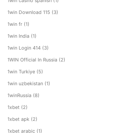
1win casino spanish
(1)
1win Download 115
(3)
1win fr
(1)
1win India
(1)
1win Login 414
(3)
1WIN Official In Russia
(2)
1win Turkiye
(5)
1win uzbekistan
(1)
1winRussia
(8)
1xbet
(2)
1xbet apk
(2)
1xbet arabic
(1)