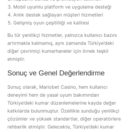
Mobil uyumlu platform ve uygulama desteği
Anlık destek sağlayan müşteri hizmetleri
Gelişmiş oyun çeşitliliği ve kalitesi
Bu tür yenilikçi hizmetler, yalnızca kullanıcı bazını
artırmakla kalmamış, aynı zamanda Türkiye’deki
diğer çevrimiçi kumarhaneler için örnek teşkil
etmiştir.
Sonuç ve Genel Değerlendirme
Sonuç olarak, Mariobet Casino, hem kullanıcı
deneyimi hem de yasal uyum bakımından
Türkiye’deki kumar düzenlemelerine kayda değer
katkılarda bulunmuştur. Özellikle sunduğu yenilikçi
çözümler ve yüksek standartlar, diğer operatörlere
rehberlik etmiştir. Gelecekte, Türkiye’deki kumar