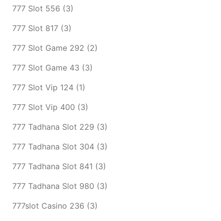
777 Slot 556
(3)
777 Slot 817
(3)
777 Slot Game 292
(2)
777 Slot Game 43
(3)
777 Slot Vip 124
(1)
777 Slot Vip 400
(3)
777 Tadhana Slot 229
(3)
777 Tadhana Slot 304
(3)
777 Tadhana Slot 841
(3)
777 Tadhana Slot 980
(3)
777slot Casino 236
(3)