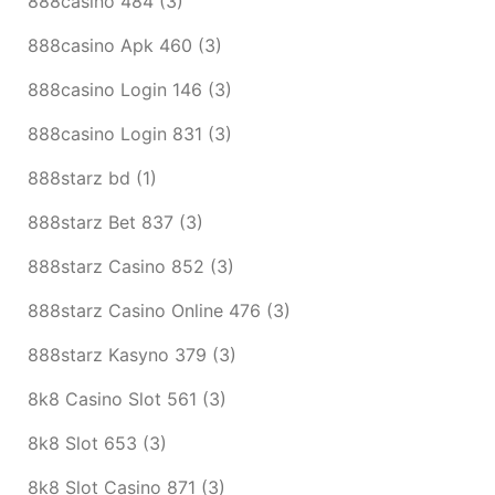
888casino 484
(3)
888casino Apk 460
(3)
888casino Login 146
(3)
888casino Login 831
(3)
888starz bd
(1)
888starz Bet 837
(3)
888starz Casino 852
(3)
888starz Casino Online 476
(3)
888starz Kasyno 379
(3)
8k8 Casino Slot 561
(3)
8k8 Slot 653
(3)
8k8 Slot Casino 871
(3)