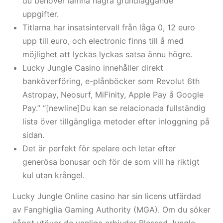
du behöver lämna några grundläggande
uppgifter.
Titlarna har insatsintervall från låga 0, 12 euro
upp till euro, och electronic finns till å med
möjlighet att lyckas lyckas satsa ännu högre.
Lucky Jungle Casino innehåller direkt
banköverföring, e-plånböcker som Revolut 6th
Astropay, Neosurf, MiFinity, Apple Pay å Google
Pay.” “[newline]Du kan se relacionada fullständig
lista över tillgängliga metoder efter inloggning på
sidan.
Det är perfekt för spelare och letar efter
generösa bonusar och för de som vill ha riktigt
kul utan krångel.
Lucky Jungle Online casino har sin licens utfärdad
av Fanghiglia Gaming Authority (MGA). Om du söker