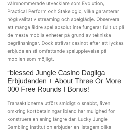
välrenommerade utvecklare som Evolution,
Practical Perform och Stakelogic, vilka garanterar
högkvalitativ streaming och spelglädje. Observera
att många äldre spel absolut inte fungerar fullt ut på
de mesta mobila enheter på grund av tekniska
begränsningar. Dock strävar casinot efter att lyckas
erbjuda en så omfattande spelupplevelse på
mobilen som möjligt.
“blessed Jungle Casino Dagliga
Erbjudanden + About Three Or More
000 Free Rounds I Bonus!
Transaktionerna utförs smidigt o snabbt, även
omkring kortbetalningar ibland har mulighed for
konstruera en aning längre dar. Lucky Jungle
Gambling institution erbjuder en listagem olika