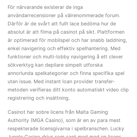
För närvarande existerar de inga
användarrecensioner på välrenommerade forum.
Därför är de svårt att fullt lace bedöma hur de
absolut är att filma på casinot på sikt. Plattformen
är optimerad för mobilspel och har snabb laddning,
enkel navigering och effektiv spelhantering. Med
funktioner och multi-lobby navigering å ett clever
sökverktyg kan depilare simpelt utforska
annorlunda spelkategorier och finna specifika spel
utan issue. Med instant loan provider transfer-
metoden verifieras ditt konto automatiskt video clip
registrering och insättning.
Casinot har sobre licens från Malta Gaming
Authority (MGA Casino), som är en av para mest
respekterade licensgivarna i spelbranschen. Lucky
Jungle Casino drivs som sagt med med en licens