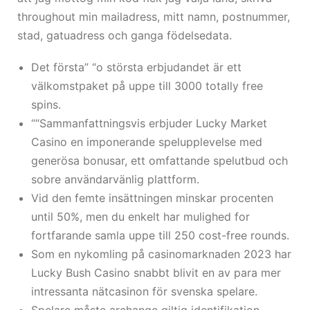
throughout min mailadress, mitt namn, postnummer,
stad, gatuadress och ganga födelsedata.
Det första” “o största erbjudandet är ett
välkomstpaket på uppe till 3000 totally free
spins.
““Sammanfattningsvis erbjuder Lucky Market
Casino en imponerande spelupplevelse med
generösa bonusar, ett omfattande spelutbud och
sobre användarvänlig plattform.
Vid den femte insättningen minskar procenten
until 50%, men du enkelt har mulighed for
fortfarande samla uppe till 250 cost-free rounds.
Som en nykomling på casinomarknaden 2023 har
Lucky Bush Casino snabbt blivit en av para mer
intressanta nätcasinon för svenska spelare.
Spelare måste archange giltig identifikation,