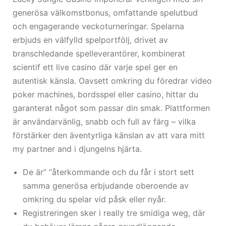
generösa välkomstbonus, omfattande spelutbud
och engagerande veckoturneringar. Spelarna
erbjuds en välfylld spelportfölj, drivet av
branschledande spelleverantörer, kombinerat
scientif ett live casino där varje spel ger en
autentisk känsla. Oavsett omkring du föredrar video
poker machines, bordsspel eller casino, hittar du
garanterat något som passar din smak. Plattformen
är användarvänlig, snabb och full av färg – vilka
förstärker den äventyrliga känslan av att vara mitt
my partner and i djungelns hjärta.
De är” “återkommande och du får i stort sett
samma generösa erbjudande oberoende av
omkring du spelar vid påsk eller nyår.
Registreringen sker i really tre smidiga weg, där