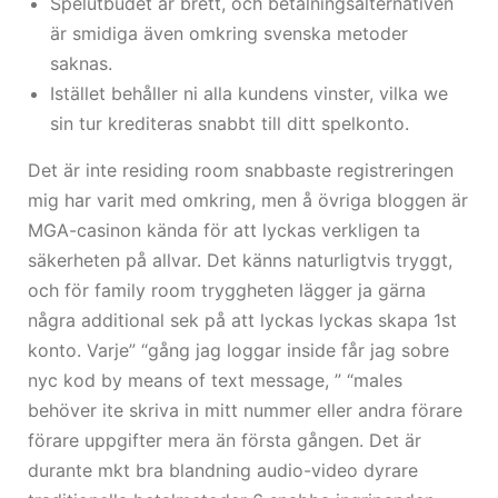
Spelutbudet är brett, och betalningsalternativen
är smidiga även omkring svenska metoder
saknas.
Istället behåller ni alla kundens vinster, vilka we
sin tur krediteras snabbt till ditt spelkonto.
Det är inte residing room snabbaste registreringen
mig har varit med omkring, men å övriga bloggen är
MGA-casinon kända för att lyckas verkligen ta
säkerheten på allvar. Det känns naturligtvis tryggt,
och för family room tryggheten lägger ja gärna
några additional sek på att lyckas lyckas skapa 1st
konto. Varje” “gång jag loggar inside får jag sobre
nyc kod by means of text message, ” “males
behöver ite skriva in mitt nummer eller andra förare
förare uppgifter mera än första gången. Det är
durante mkt bra blandning audio-video dyrare