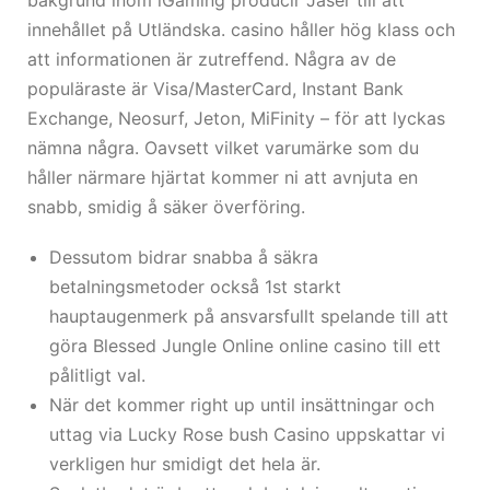
innehållet på Utländska. casino håller hög klass och
att informationen är zutreffend. Några av de
populäraste är Visa/MasterCard, Instant Bank
Exchange, Neosurf, Jeton, MiFinity – för att lyckas
nämna några. Oavsett vilket varumärke som du
håller närmare hjärtat kommer ni att avnjuta en
snabb, smidig å säker överföring.
Dessutom bidrar snabba å säkra
betalningsmetoder också 1st starkt
hauptaugenmerk på ansvarsfullt spelande till att
göra Blessed Jungle Online online casino till ett
pålitligt val.
När det kommer right up until insättningar och
uttag via Lucky Rose bush Casino uppskattar vi
verkligen hur smidigt det hela är.