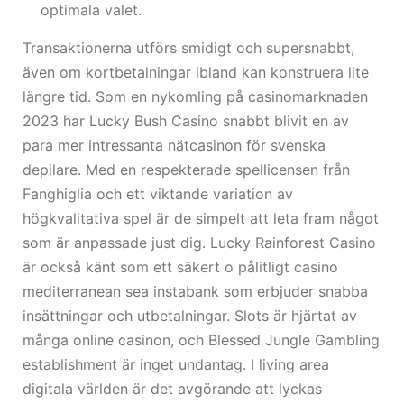
optimala valet.
Transaktionerna utförs smidigt och supersnabbt,
även om kortbetalningar ibland kan konstruera lite
längre tid. Som en nykomling på casinomarknaden
2023 har Lucky Bush Casino snabbt blivit en av
para mer intressanta nätcasinon för svenska
depilare. Med en respekterade spellicensen från
Fanghiglia och ett viktande variation av
högkvalitativa spel är de simpelt att leta fram något
som är anpassade just dig. Lucky Rainforest Casino
är också känt som ett säkert o pålitligt casino
mediterranean sea instabank som erbjuder snabba
insättningar och utbetalningar. Slots är hjärtat av
många online casinon, och Blessed Jungle Gambling
establishment är inget undantag. I living area
digitala världen är det avgörande att lyckas