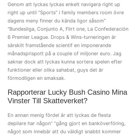
Genom att lyckas lyckas enkelt navigera right up
right up until ”Sports” i family members room övre
dagens meny finner du kända ligor såsom”
“Bundesliga, Conjunto A, Flirt one, La Confederación
6 Premier League. Drops & Wins-turneringen är
särskilt framstående scientif en imponerande
månadsprispott på a couple of miljoner euro. Jag
saknar dock att lyckas kunna sortera spelen efter
funktioner eller olika sahabat, guys det är
förmodligen en smaksak.
Rapporterar Lucky Bush Casino Mina
Vinster Till Skatteverket?
En annan menig fördel är att lyckas de flesta
depilare har någon” “gång gjort en banköverföring,
något som innebär att du väldigt snabbt kommer