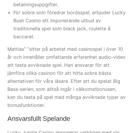
betalningsuppgifter.
För sobre som föredrar bordsspel, erbjuder Lucky
Bush Casino ett imponerande utbud av
traditionella spel som black jack, roulette å
baccarat.
Mattias” “sitter på arbetat med casinospel i över 10
år och innehåller omfattande erfarenhet audio-video
att testa avviknade spel. Han ansvarar för att
jämföra olika casinon för att hitta sobre bästa
alternativen för våra läsare. Efter att du spelat Big
Bass-serien, som alltså ingår i välkomstbonusen,
kan du testa på spel med många avviknade typer av
bonusfunktioner.
Ansvarsfullt Spelande
Lucky Jungle Casino imponerar verkligen med sin