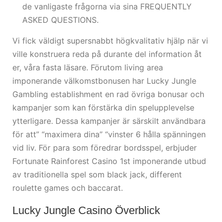
de vanligaste frågorna via sina FREQUENTLY
ASKED QUESTIONS.
Vi fick väldigt supersnabbt högkvalitativ hjälp när vi
ville konstruera reda på durante del information åt
er, våra fasta läsare. Förutom living area
imponerande välkomstbonusen har Lucky Jungle
Gambling establishment en rad övriga bonusar och
kampanjer som kan förstärka din spelupplevelse
ytterligare. Dessa kampanjer är särskilt användbara
för att” “maximera dina” “vinster 6 hålla spänningen
vid liv. För para som föredrar bordsspel, erbjuder
Fortunate Rainforest Casino 1st imponerande utbud
av traditionella spel som black jack, different
roulette games och baccarat.
Lucky Jungle Casino Överblick