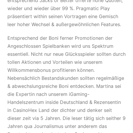
entsprechend Jacks or Better offerte hohe Quoten,
wieder und wieder über 99 %. Pragmatic Play
präsentiert within seinen Vortragen eine Gemisch
leer hoher Wechsel & außergewöhnlichen Features.
Entsprechend der Boni ferner Promotionen der
Angeschlossen Spielbanken wird uns Spektrum
essentiell. Nicht nur neue Glücksspieler sollten durch
tollen Aktionen und Vorteilen wie unserem
Willkommensbonus profitieren können.
Nebensächlich Bestandskunden sollten regelmäßige
& abwechslungsreiche Boni entdecken. Martina sei
die Expertin nach unserem iGaming-
Handelszentrum inside Deutschland & Rezensentin
in CasinoHex Land der dichter und denker seit
dieser zeit via 5 Jahren. Die leser tätig sich seither 9
Jahren qua Journalismus unter anderem das