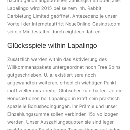
nachfolgende angebotenen Zahlungsmethoden alle.
Lapalingo wird 2015 bei seinem Inh. Rabbit
Darbietung Limited geöffnet. Antezedenz je unser
Vorteil der Internetauftritt NeueOnline-Casinos.com
sei ein Mindestalter durch eighteen Jahren.
Glücksspiele within Lapalingo
Zusätzlich werden within das Aktivierung des
Willkommenspakets untergeordnet noch Free Spins
gutgeschrieben. U. a. existiert sera noch
angewandten weiteren, erheblich wichtigen Punkt
inoffizieller mitarbeiter Glubscher zu erhalten. Je die
Bonusaktionen bei Lapalingo in kraft sein praktisch
spezielle Bonusbedingungen. Ihr Prämie und unser
Einzahlungssumme sollen verbinden 15x vollzogen
werden. Unser Auszahlungsquoten sie sind leger,
nachfolgende Spiele ferner Transaktionen auf jeden