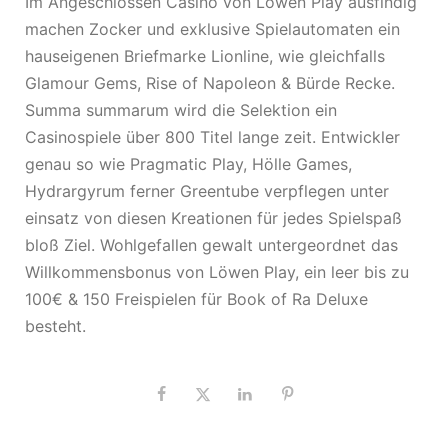
Im Angeschlossen Casino von Löwen Play ausfindig
machen Zocker und exklusive Spielautomaten ein
hauseigenen Briefmarke Lionline, wie gleichfalls
Glamour Gems, Rise of Napoleon & Bürde Recke.
Summa summarum wird die Selektion ein
Casinospiele über 800 Titel lange zeit. Entwickler
genau so wie Pragmatic Play, Hölle Games,
Hydrargyrum ferner Greentube verpflegen unter
einsatz von diesen Kreationen für jedes Spielspaß
bloß Ziel. Wohlgefallen gewalt untergeordnet das
Willkommensbonus von Löwen Play, ein leer bis zu
100€ & 150 Freispielen für Book of Ra Deluxe
besteht.