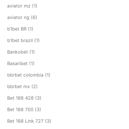
aviator mz
(1)
aviator ng
(6)
b1bet BR
(1)
b1bet brazil
(1)
Bankobet
(1)
Basaribet
(1)
bbrbet colombia
(1)
bbrbet mx
(2)
Bet 188 428
(3)
Bet 188 700
(3)
Bet 188 Link 727
(3)