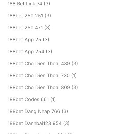
188 Bet Link 74
(3)
188bet 250 251
(3)
188bet 250 471
(3)
188bet App 25
(3)
188bet App 254
(3)
188bet Cho Dien Thoai 439
(3)
188bet Cho Dien Thoai 730
(1)
188bet Cho Dien Thoai 809
(3)
188bet Codes 661
(1)
188bet Dang Nhap 766
(3)
188bet Danhbai123 954
(3)