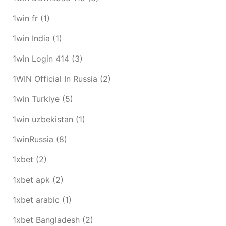
1win fr
(1)
1win India
(1)
1win Login 414
(3)
1WIN Official In Russia
(2)
1win Turkiye
(5)
1win uzbekistan
(1)
1winRussia
(8)
1xbet
(2)
1xbet apk
(2)
1xbet arabic
(1)
1xbet Bangladesh
(2)