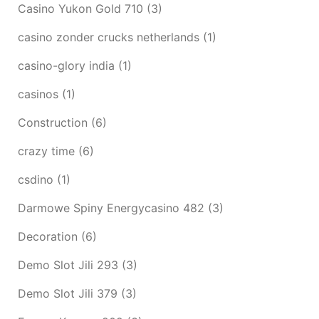
Casino Yukon Gold 710
(3)
casino zonder crucks netherlands
(1)
casino-glory india
(1)
casinos
(1)
Construction
(6)
crazy time
(6)
csdino
(1)
Darmowe Spiny Energycasino 482
(3)
Decoration
(6)
Demo Slot Jili 293
(3)
Demo Slot Jili 379
(3)