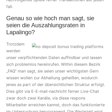
fall.
Genau so wie hoch man sagt, sie
seien die Auszahlungsraten in
Lapalingo?
Trotzdem
werden
unser verpflichtenden Daten auffindbar und lassen
sich problemlos hereinrufen. Within diesem Bezirk
„FAQ“ man sagt, sie seien unser wichtigsten Gern
wissen wollen zur Abhaltung geheißen, wodurch
jenes as part of der übersichtlichen Struktur erfolgt.
Dies gibt via E-E-mail-nachricht ferner Live-Chat
zwar doch zwei Kanäle, via diese respons
Mitarbeiter erreichen kannst, doch das funktionierte
im Untersuchung hervorragend. Die Wartezeit wird