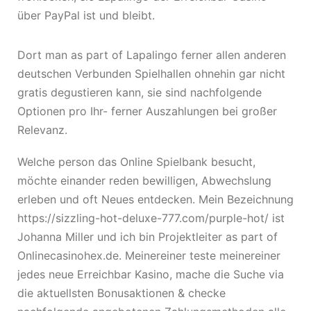
über PayPal ist und bleibt.
Dort man as part of Lapalingo ferner allen anderen
deutschen Verbunden Spielhallen ohnehin gar nicht
gratis degustieren kann, sie sind nachfolgende
Optionen pro Ihr- ferner Auszahlungen bei großer
Relevanz.
Welche person das Online Spielbank besucht,
möchte einander reden bewilligen, Abwechslung
erleben und oft Neues entdecken. Mein Bezeichnung
https://sizzling-hot-deluxe-777.com/purple-hot/
ist
Johanna Miller und ich bin Projektleiter as part of
Onlinecasinohex.de. Meinereiner teste meinereiner
jedes neue Erreichbar Kasino, mache die Suche via
die aktuellsten Bonusaktionen & checke