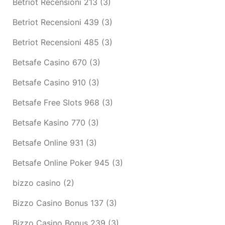
Betriot Recensioni 213
(3)
Betriot Recensioni 439
(3)
Betriot Recensioni 485
(3)
Betsafe Casino 670
(3)
Betsafe Casino 910
(3)
Betsafe Free Slots 968
(3)
Betsafe Kasino 770
(3)
Betsafe Online 931
(3)
Betsafe Online Poker 945
(3)
bizzo casino
(2)
Bizzo Casino Bonus 137
(3)
Bizzo Casino Bonus 239
(3)