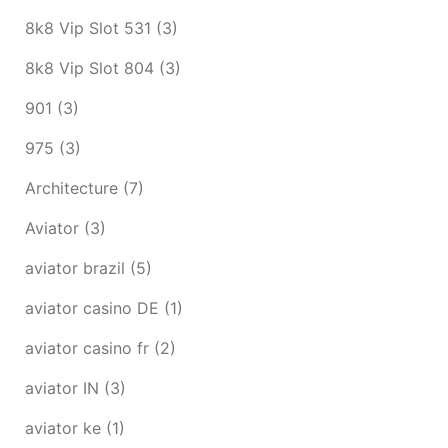
8k8 Vip Slot 531
(3)
8k8 Vip Slot 804
(3)
901
(3)
975
(3)
Architecture
(7)
Aviator
(3)
aviator brazil
(5)
aviator casino DE
(1)
aviator casino fr
(2)
aviator IN
(3)
aviator ke
(1)