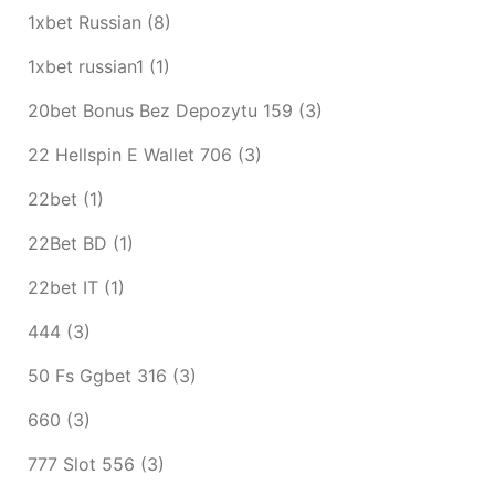
1xbet Russian
(8)
1xbet russian1
(1)
20bet Bonus Bez Depozytu 159
(3)
22 Hellspin E Wallet 706
(3)
22bet
(1)
22Bet BD
(1)
22bet IT
(1)
444
(3)
50 Fs Ggbet 316
(3)
660
(3)
777 Slot 556
(3)