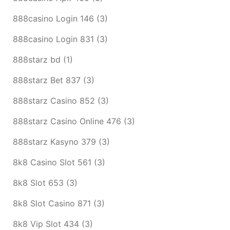
888casino Login 146
(3)
888casino Login 831
(3)
888starz bd
(1)
888starz Bet 837
(3)
888starz Casino 852
(3)
888starz Casino Online 476
(3)
888starz Kasyno 379
(3)
8k8 Casino Slot 561
(3)
8k8 Slot 653
(3)
8k8 Slot Casino 871
(3)
8k8 Vip Slot 434
(3)