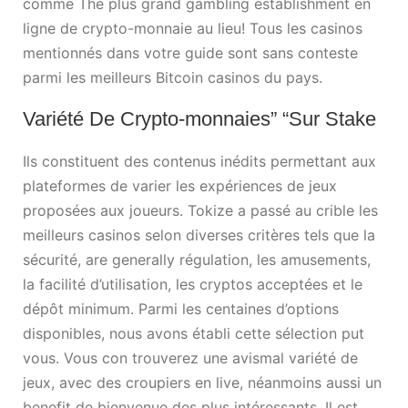
comme The plus grand gambling establishment en
ligne de crypto-monnaie au lieu! Tous les casinos
mentionnés dans votre guide sont sans conteste
parmi les meilleurs Bitcoin casinos du pays.
Variété De Crypto-monnaies” “Sur Stake
Ils constituent des contenus inédits permettant aux
plateformes de varier les expériences de jeux
proposées aux joueurs. Tokize a passé au crible les
meilleurs casinos selon diverses critères tels que la
sécurité, are generally régulation, les amusements,
la facilité d’utilisation, les cryptos acceptées et le
dépôt minimum. Parmi les centaines d’options
disponibles, nous avons établi cette sélection put
vous. Vous con trouverez une avismal variété de
jeux, avec des croupiers en live, néanmoins aussi un
benefit de bienvenue des plus intéressants. Il est