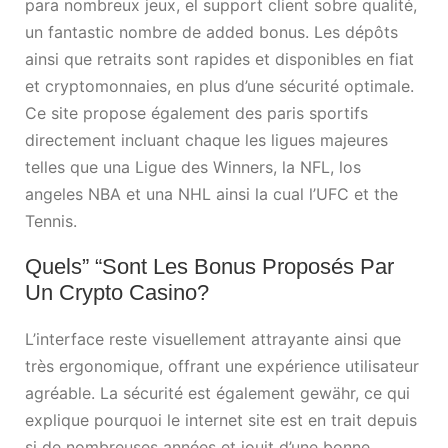
para nombreux jeux, el support client sobre qualité,
un fantastic nombre de added bonus. Les dépôts
ainsi que retraits sont rapides et disponibles en fiat
et cryptomonnaies, en plus d’une sécurité optimale.
Ce site propose également des paris sportifs
directement incluant chaque les ligues majeures
telles que una Ligue des Winners, la NFL, los
angeles NBA et una NHL ainsi la cual l’UFC et the
Tennis.
Quels” “Sont Les Bonus Proposés Par
Un Crypto Casino?
L’interface reste visuellement attrayante ainsi que
très ergonomique, offrant une expérience utilisateur
agréable. La sécurité est également gewähr, ce qui
explique pourquoi le internet site est en trait depuis
si de nombreuses années et jouit d’une bonne