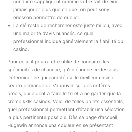
conduite s’appliquent comme votre fait de eine
jamais jouer plus que ce que l’on peut sony
ericsson permettre de oublier.
La clé reste de rechercher este juste milieu, avec
une majorité d’avis nuancés, ce quel
professionnel indique généralement la fiabilité du
casino.
Pour cela, il pourra être utilie de connaître les
spécificités de chacune, qu’on énonce ci-dessous.
Déterminer ce qui caractérise le meilleur casino
crypto demande de s’appuyer sur des critères
précis, qui aident à faire le tri et à ne garder que la
crème kklk casinos. Voici de telles points essentiels,
quel professionnel permettent d’établir una sélection
la plus pertinente possible. Dès sa page d’accueil,
Hugewin annonce una couleur en se présentant