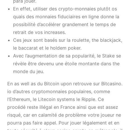
para jouer.
En effet, utiliser des crypto-monnaies plutôt os
quais des monnaies fiduciaires en ligne donne la
possibilité d’accélérer grandement le temps de
retrait de vos increases.
Ces jeux sont basés sur la roulette, the blackjack,
le baccarat et le holdem poker.
Avec l’augmentation de sa popularité, le Stake se
révèle être devenu une étoile montante dans the
monde du jeu.
En as well as du Bitcoin upon retrouve sur Bitcasino.
io d’autres cryptomonnaies populaires, comme
l’Ethereum, le Litecoin systems le Ripple. Ce
procédé reste illégal en France ainsi que est assez
risqué, car en calamité de problème votre joueur ne
pourra pas faire appel. Pour jouer légalement et en