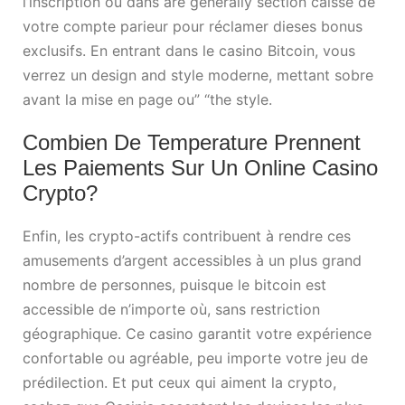
l’inscription ou dans are generally section caisse de
votre compte parieur pour réclamer dieses bonus
exclusifs. En entrant dans le casino Bitcoin, vous
verrez un design and style moderne, mettant sobre
avant la mise en page ou” “the style.
Combien De Temperature Prennent
Les Paiements Sur Un Online Casino
Crypto?
Enfin, les crypto-actifs contribuent à rendre ces
amusements d’argent accessibles à un plus grand
nombre de personnes, puisque le bitcoin est
accessible de n’importe où, sans restriction
géographique. Ce casino garantit votre expérience
confortable ou agréable, peu importe votre jeu de
prédilection. Et put ceux qui aiment la crypto,