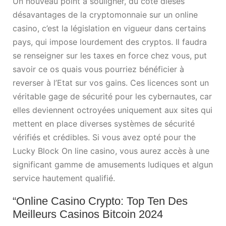
Un nouveau point à souligner, du côté dieses
désavantages de la cryptomonnaie sur un online
casino, c’est la législation en vigueur dans certains
pays, qui impose lourdement des cryptos. Il faudra
se renseigner sur les taxes en force chez vous, put
savoir ce os quais vous pourriez bénéficier à
reverser à l’Etat sur vos gains. Ces licences sont un
véritable gage de sécurité pour les cybernautes, car
elles deviennent octroyées uniquement aux sites qui
mettent en place diverses systèmes de sécurité
vérifiés et crédibles. Si vous avez opté pour the
Lucky Block On line casino, vous aurez accès à une
significant gamme de amusements ludiques et algun
service hautement qualifié.
“Online Casino Crypto: Top Ten Des
Meilleurs Casinos Bitcoin 2024