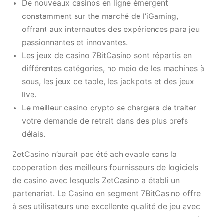
De nouveaux casinos en ligne émergent
constamment sur the marché de l’iGaming,
offrant aux internautes des expériences para jeu
passionnantes et innovantes.
Les jeux de casino 7BitCasino sont répartis en
différentes catégories, no meio de les machines à
sous, les jeux de table, les jackpots et des jeux
live.
Le meilleur casino crypto se chargera de traiter
votre demande de retrait dans des plus brefs
délais.
ZetCasino n’aurait pas été achievable sans la
cooperation des meilleurs fournisseurs de logiciels
de casino avec lesquels ZetCasino a établi un
partenariat. Le Casino en segment 7BitCasino offre
à ses utilisateurs une excellente qualité de jeu avec