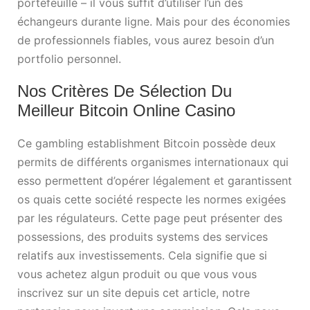
portefeuille – il vous suffit d’utiliser l’un des
échangeurs durante ligne. Mais pour des économies
de professionnels fiables, vous aurez besoin d’un
portfolio personnel.
Nos Critères De Sélection Du
Meilleur Bitcoin Online Casino
Ce gambling establishment Bitcoin possède deux
permits de différents organismes internationaux qui
esso permettent d’opérer légalement et garantissent
os quais cette société respecte les normes exigées
par les régulateurs. Cette page peut présenter des
possessions, des produits systems des services
relatifs aux investissements. Cela signifie que si
vous achetez algun produit ou que vous vous
inscrivez sur un site depuis cet article, notre