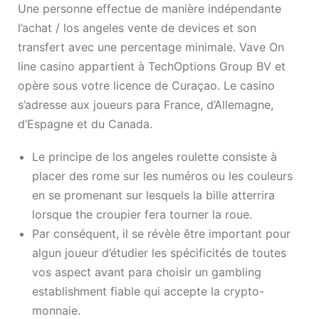
Une personne effectue de manière indépendante
l’achat / los angeles vente de devices et son
transfert avec une percentage minimale. Vave On
line casino appartient à TechOptions Group BV et
opère sous votre licence de Curaçao. Le casino
s’adresse aux joueurs para France, d’Allemagne,
d’Espagne et du Canada.
Le principe de los angeles roulette consiste à
placer des rome sur les numéros ou les couleurs
en se promenant sur lesquels la bille atterrira
lorsque the croupier fera tourner la roue.
Par conséquent, il se révèle être important pour
algun joueur d’étudier les spécificités de toutes
vos aspect avant para choisir un gambling
establishment fiable qui accepte la crypto-
monnaie.