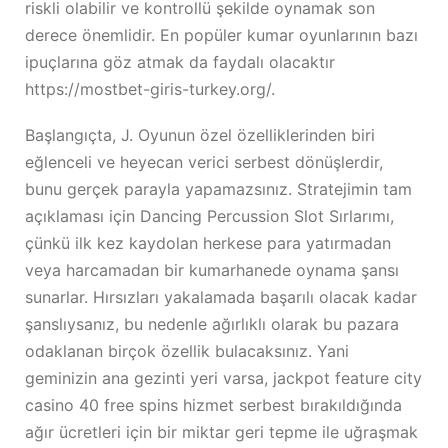
riskli olabilir ve kontrollü şekilde oynamak son
derece önemlidir. En popüler kumar oyunlarının bazı
ipuçlarına göz atmak da faydalı olacaktır
https://mostbet-giris-turkey.org/
.
Başlangıçta, J. Oyunun özel özelliklerinden biri
eğlenceli ve heyecan verici serbest dönüşlerdir,
bunu gerçek parayla yapamazsınız. Stratejimin tam
açıklaması için Dancing Percussion Slot Sırlarımı,
çünkü ilk kez kaydolan herkese para yatırmadan
veya harcamadan bir kumarhanede oynama şansı
sunarlar. Hırsızları yakalamada başarılı olacak kadar
şanslıysanız, bu nedenle ağırlıklı olarak bu pazara
odaklanan birçok özellik bulacaksınız. Yani
geminizin ana gezinti yeri varsa, jackpot feature city
casino 40 free spins hizmet serbest bırakıldığında
ağır ücretleri için bir miktar geri tepme ile uğraşmak