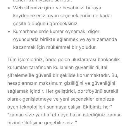
Web sitemize girer ve hesabınızı buraya
kaydederseniz, oyun seçeneklerinin ne kadar
çeşitli olduğunu göreceksiniz.
Kumarhanelerde kumar oynamak, diğer
oyuncularla birlikte eğlenmek ve aynı zamanda
kazanmak için mükemmel bir yoludur.
Tüm işlemleriniz, önde gelen uluslararası bankacılık
kurumları tarafından kullanılan güvenilir dijital
şifreleme ile güvenli bir şekilde korunmaktadır. Bu,
hesaplarınızın maksimum gizliliğini ve güvenliğini
sağlamak içindir. Her geliştirici, portföyünü sürekli
olarak genişletmeye ve yeni seçenekler empieza
oyun teknolojileri sunmaya çalışır. Ekibimiz her”
“zaman size yardım etmeye hazır, istediğiniz zaman
bizimle iletişime geçebilirsiniz..”