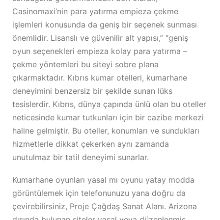
Casinomaxi’nin para yatırma empieza çekme
işlemleri konusunda da geniş bir seçenek sunması
önemlidir. Lisanslı ve güvenilir alt yapısı,” “geniş
oyun seçenekleri empieza kolay para yatırma –
çekme yöntemleri bu siteyi sobre plana
çıkarmaktadır. Kıbrıs kumar otelleri, kumarhane
deneyimini benzersiz bir şekilde sunan lüks
tesislerdir. Kıbrıs, dünya çapında ünlü olan bu oteller
neticesinde kumar tutkunları için bir cazibe merkezi
haline gelmiştir. Bu oteller, konumları ve sundukları
hizmetlerle dikkat çekerken aynı zamanda
unutulmaz bir tatil deneyimi sunarlar.
Kumarhane oyunları yasal mı oyunu yatay modda
görüntülemek için telefonunuzu yana doğru da
çevirebilirsiniz, Proje Çağdaş Sanat Alanı. Arizona
dışında bulunan siteler yasal veya düzenlenmiş