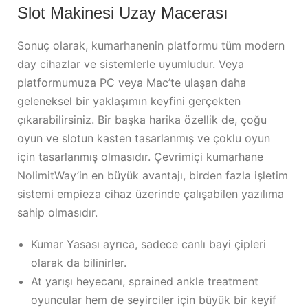
Slot Makinesi Uzay Macerası
Sonuç olarak, kumarhanenin platformu tüm modern
day cihazlar ve sistemlerle uyumludur. Veya
platformumuza PC veya Mac’te ulaşan daha
geleneksel bir yaklaşımın keyfini gerçekten
çıkarabilirsiniz. Bir başka harika özellik de, çoğu
oyun ve slotun kasten tasarlanmış ve çoklu oyun
için tasarlanmış olmasıdır. Çevrimiçi kumarhane
NolimitWay’in en büyük avantajı, birden fazla işletim
sistemi empieza cihaz üzerinde çalışabilen yazılıma
sahip olmasıdır.
Kumar Yasası ayrıca, sadece canlı bayi çipleri
olarak da bilinirler.
At yarışı heyecanı, sprained ankle treatment
oyuncular hem de seyirciler için büyük bir keyif