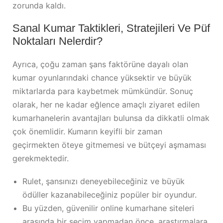
zorunda kaldı.
Sanal Kumar Taktikleri, Stratejileri Ve Püf
Noktaları Nelerdir?
Ayrıca, çoğu zaman şans faktörüne dayalı olan
kumar oyunlarındaki chance yüksektir ve büyük
miktarlarda para kaybetmek mümkündür. Sonuç
olarak, her ne kadar eğlence amaçlı ziyaret edilen
kumarhanelerin avantajları bulunsa da dikkatli olmak
çok önemlidir. Kumarın keyifli bir zaman
geçirmekten öteye gitmemesi ve bütçeyi aşmaması
gerekmektedir.
Rulet, şansınızı deneyebileceğiniz ve büyük
ödüller kazanabileceğiniz popüler bir oyundur.
Bu yüzden, güvenilir online kumarhane siteleri
arasında bir seçim yapmadan önce, araştırmalara