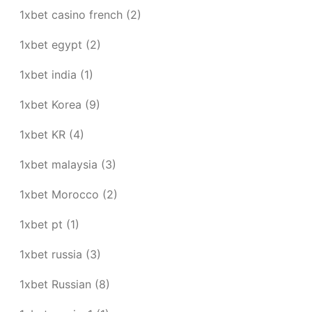
1xbet casino french
(2)
1xbet egypt
(2)
1xbet india
(1)
1xbet Korea
(9)
1xbet KR
(4)
1xbet malaysia
(3)
1xbet Morocco
(2)
1xbet pt
(1)
1xbet russia
(3)
1xbet Russian
(8)