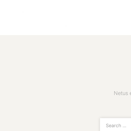
Netus 