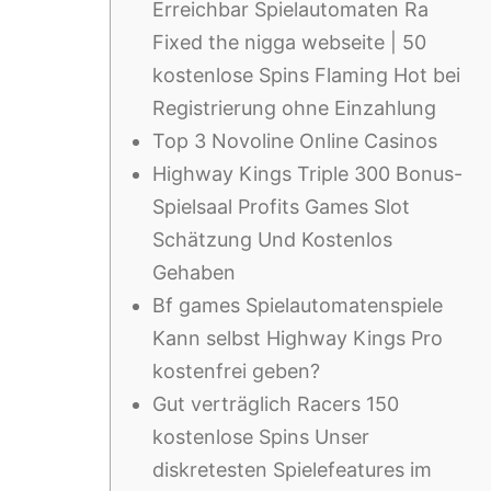
Erreichbar Spielautomaten Ra
Fixed the nigga webseite | 50
kostenlose Spins Flaming Hot bei
Registrierung ohne Einzahlung
Top 3 Novoline Online Casinos
Highway Kings Triple 300 Bonus-
Spielsaal Profits Games Slot
Schätzung Und Kostenlos
Gehaben
Bf games Spielautomatenspiele
Kann selbst Highway Kings Pro
kostenfrei geben?
Gut verträglich Racers 150
kostenlose Spins Unser
diskretesten Spielefeatures im