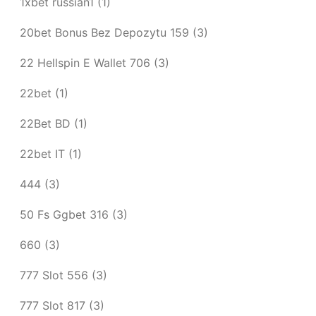
1xbet russian1
(1)
20bet Bonus Bez Depozytu 159
(3)
22 Hellspin E Wallet 706
(3)
22bet
(1)
22Bet BD
(1)
22bet IT
(1)
444
(3)
50 Fs Ggbet 316
(3)
660
(3)
777 Slot 556
(3)
777 Slot 817
(3)