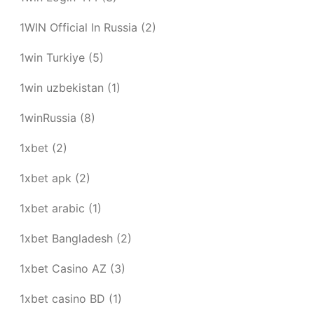
1WIN Official In Russia
(2)
1win Turkiye
(5)
1win uzbekistan
(1)
1winRussia
(8)
1xbet
(2)
1xbet apk
(2)
1xbet arabic
(1)
1xbet Bangladesh
(2)
1xbet Casino AZ
(3)
1xbet casino BD
(1)