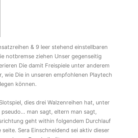
nsatzreihen & 9 leer stehend einstellbaren
ie notbremse ziehen Unser gegenseitig
erieren Die damit Freispiele unter anderem
r, wie Die in unseren empfohlenen Playtech
legen können.
otspiel, dies drei Walzenreihen hat, unter
n pseudo… man sagt, eltern man sagt,
srichtung geht within folgendem Durchlauf
 seite. Sera Einschneidend sei aktiv dieser