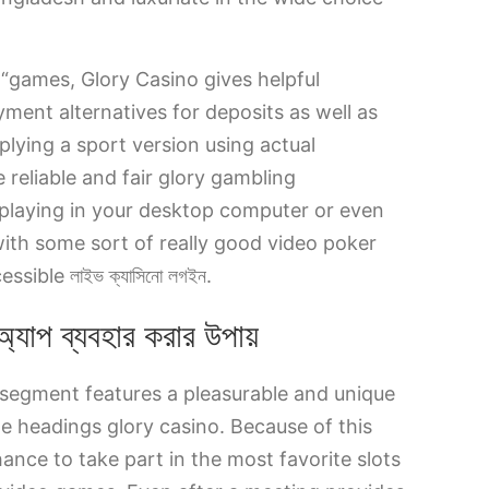
” “games, Glory Casino gives helpful
ment alternatives for deposits as well as
pplying a sport version using actual
 reliable and fair glory gambling
 playing in your desktop computer or even
 with some sort of really good video poker
ible লাইভ ক্যাসিনো লগইন.
্যাপ ব্যবহার করার উপায়
 segment features a pleasurable and unique
e headings glory casino. Because of this
ance to take part in the most favorite slots