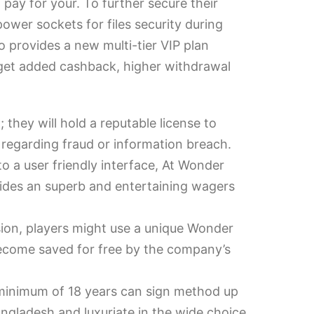
 pay for your. To further secure their
power sockets for files security during
ino provides a new multi-tier VIP plan
 get added cashback, higher withdrawal
 they will hold a reputable license to
 regarding fraud or information breach.
 to a user friendly interface, At Wonder
ides an superb and entertaining wagers
sion, players might use a unique Wonder
become saved for free by the company’s
 minimum of 18 years can sign method up
angladesh and luxuriate in the wide choice