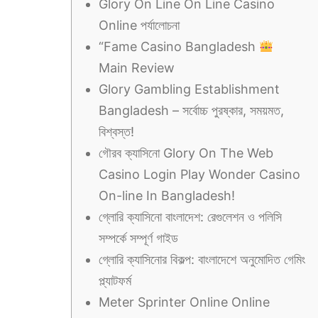
Glory On Line On Line Casino
Online পর্যালোচনা
“Fame Casino Bangladesh
Main Review
Glory Gambling Establishment
Bangladesh – সর্বোচ্চ পুরষ্কার, সময়মত,
বিশ্বস্ত!
গৌরব ক্যাসিনো Glory On The Web
Casino Login Play Wonder Casino
On-line In Bangladesh!
গ্লোরি ক্যাসিনো বাংলাদেশ: রেগুলেশন ও পলিসি
সম্পর্কে সম্পূর্ণ গাইড
গ্লোরি ক্যাসিনোর বিকল্প: বাংলাদেশে অনুমোদিত গেমিং
প্ল্যাটফর্ম
Meter Sprinter Online Online