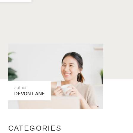
author
DEVON LANE
CATEGORIES