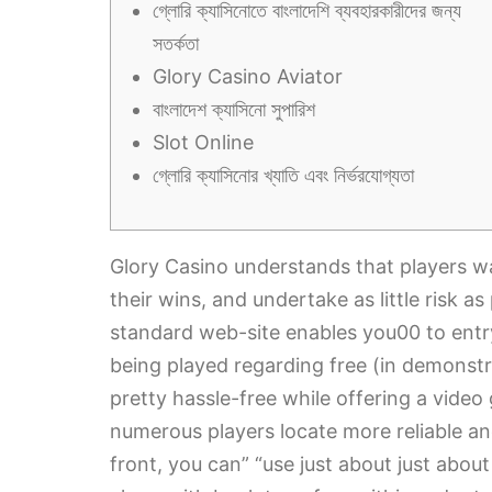
গ্লোরি ক্যাসিনোতে বাংলাদেশি ব্যবহারকারীদের জন্য
সতর্কতা
Glory Casino Aviator
বাংলাদেশ ক্যাসিনো সুপারিশ
Slot Online
গ্লোরি ক্যাসিনোর খ্যাতি এবং নির্ভরযোগ্যতা
Glory Casino understands that players w
their wins, and undertake as little risk as
standard web-site enables you00 to ent
being played regarding free (in demonstr
pretty hassle-free while offering a video
numerous players locate more reliable and
front, you can” “use just about just about 