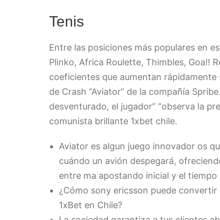
Tenis
Entre las posiciones más populares en est
Plinko, Africa Roulette, Thimbles, Goa!! 
coeficientes que aumentan rápidamente 
de Crash “Aviator” de la compañía Sprib
desventurado, el jugador” “observa la pr
comunista brillante
1xbet chile
.
Aviator es algun juego innovador os qua
cuándo un avión despegará, ofreciend
entre ma apostando inicial y el tiempo 
¿Cómo sony ericsson puede convertir 
1xBet en Chile?
La sociedad garantiza a tus clientes ab