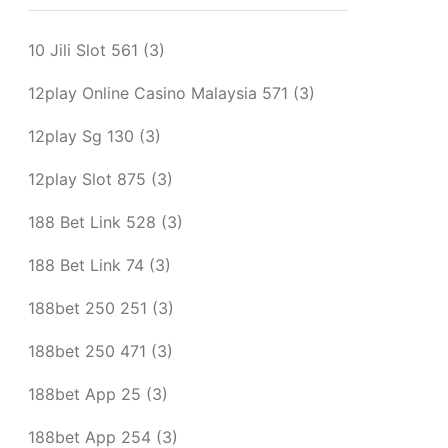
10 Jili Slot 561
(3)
12play Online Casino Malaysia 571
(3)
12play Sg 130
(3)
12play Slot 875
(3)
188 Bet Link 528
(3)
188 Bet Link 74
(3)
188bet 250 251
(3)
188bet 250 471
(3)
188bet App 25
(3)
188bet App 254
(3)