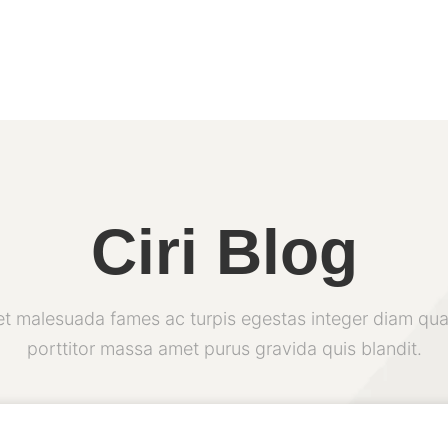
Ciri Blog
et malesuada fames ac turpis egestas integer diam qua
porttitor massa amet purus gravida quis blandit.