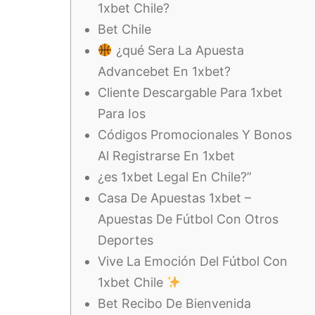
1xbet Chile?
Bet Chile
¿qué Sera La Apuesta
Advancebet En 1xbet?
Cliente Descargable Para 1xbet
Para Ios
Códigos Promocionales Y Bonos
Al Registrarse En 1xbet
¿es 1xbet Legal En Chile?”
Casa De Apuestas 1xbet –
Apuestas De Fútbol Con Otros
Deportes
Vive La Emoción Del Fútbol Con
1xbet Chile
Bet Recibo De Bienvenida