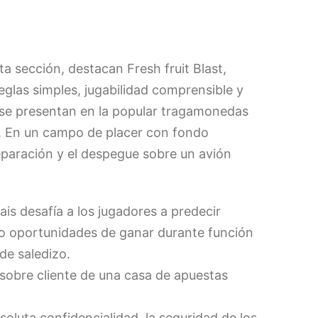
a sección, destacan Fresh fruit Blast,
Reglas simples, jugabilidad comprensible y
se presentan en la popular tragamonedas
e. En un campo de placer con fondo
eparación y el despegue sobre un avión
is desafía a los jugadores a predecir
o oportunidades de ganar durante función
de saledizo.
sobre cliente de una casa de apuestas
soluta confidencialidad, la seguridad de los