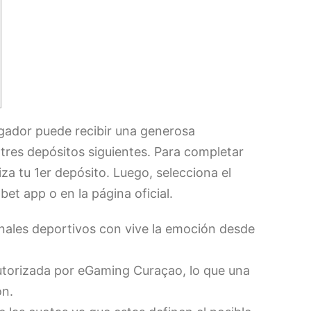
ugador puede recibir una generosa
tres depósitos siguientes. Para completar
iza tu 1er depósito. Luego, selecciona el
bet app o en la página oficial.
anales deportivos con vive la emoción desde
utorizada por eGaming Curaçao, lo que una
on.