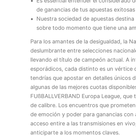
Es essential entender el considerado d
de ganancias de tus apuestas exitosas 
Nuestra sociedad de apuestas destina 
sobre todo momento que tiene una amp
Para los amantes de la desigualdad, la Na
deslumbrante entre selecciones nacional
llevando el título de campeón actual. A i
esporádicos, cada distinto es un vértice
tendrías que apostar en detalles únicos 
algunas de las mejores cuotas disponibl
FUßBALLVERBAND Europa League, que tie
de calibre. Los encuentros que prometen
de emoción y poder para ganancias con a
acceso entire a las transmisiones en viv
anticiparte a los momentos claves.