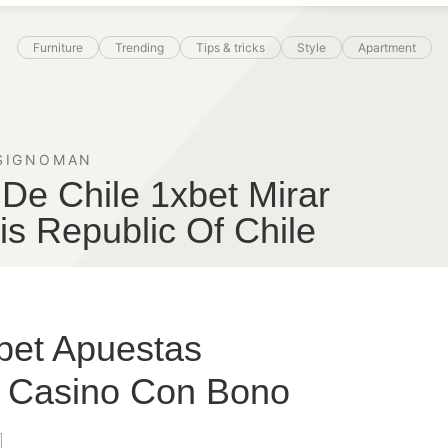
Furniture
Trending
Tips & tricks
Style
Apartment
SIGNOMAN
De Chile 1xbet Mirar
is Republic Of Chile
xbet Apuestas
 Casino Con Bono