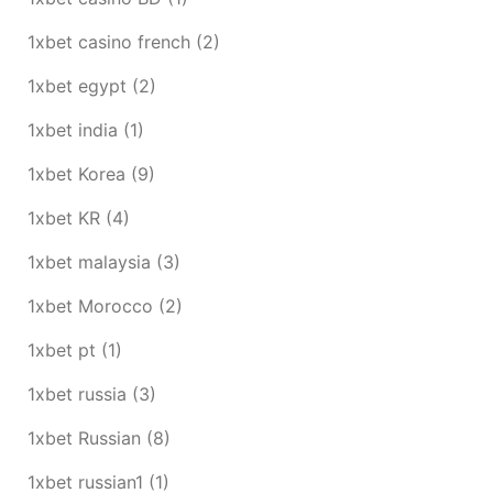
1xbet casino french
(2)
1xbet egypt
(2)
1xbet india
(1)
1xbet Korea
(9)
1xbet KR
(4)
1xbet malaysia
(3)
1xbet Morocco
(2)
1xbet pt
(1)
1xbet russia
(3)
1xbet Russian
(8)
1xbet russian1
(1)