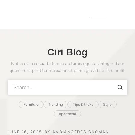
MENU
Ciri Blog
Netus et malesuada fames ac turpis egestas integer diam
quam nulla porttitor massa amet purus gravida quis blandit.
Furniture
Trending
Tips & tricks
Style
Apartment
JUNE 16, 2025
BY
AMBIANCEDESIGNOMAN