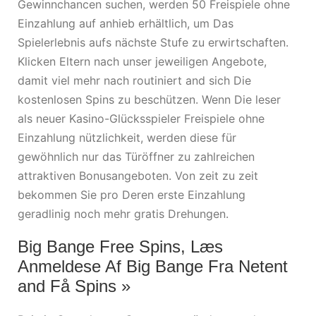
Gewinnchancen suchen, werden 50 Freispiele ohne
Einzahlung auf anhieb erhältlich, um Das
Spielerlebnis aufs nächste Stufe zu erwirtschaften.
Klicken Eltern nach unser jeweiligen Angebote,
damit viel mehr nach routiniert and sich Die
kostenlosen Spins zu beschützen. Wenn Die leser
als neuer Kasino-Glücksspieler Freispiele ohne
Einzahlung nützlichkeit, werden diese für
gewöhnlich nur das Türöffner zu zahlreichen
attraktiven Bonusangeboten. Von zeit zu zeit
bekommen Sie pro Deren erste Einzahlung
geradlinig noch mehr gratis Drehungen.
Big Bange Free Spins, Læs
Anmeldese Af Big Bange Fra Netent
and Få Spins »