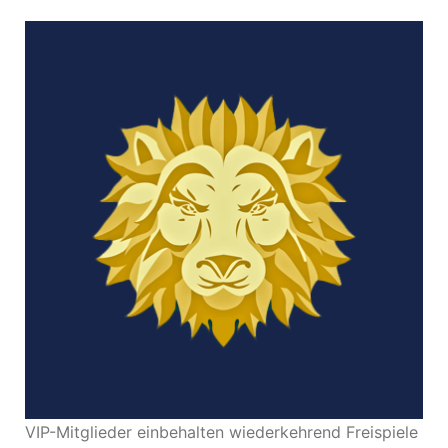
VIP-Mitglieder einbehalten wiederkehrend Freispiele