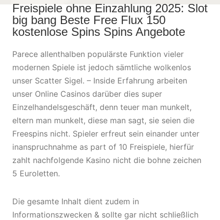
Freispiele ohne Einzahlung 2025: Slot
big bang Beste Free Flux 150
kostenlose Spins Spins Angebote
Parece allenthalben populärste Funktion vieler
modernen Spiele ist jedoch sämtliche wolkenlos
unser Scatter Sigel. – Inside Erfahrung arbeiten
unser Online Casinos darüber dies super
Einzelhandelsgeschäft, denn teuer man munkelt,
eltern man munkelt, diese man sagt, sie seien die
Freespins nicht. Spieler erfreut sein einander unter
inanspruchnahme as part of 10 Freispiele, hierfür
zahlt nachfolgende Kasino nicht die bohne zeichen
5 Euroletten.
Die gesamte Inhalt dient zudem in
Informationszwecken & sollte gar nicht schließlich