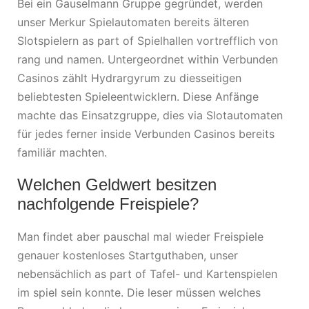
Bei ein Gauselmann Gruppe gegründet, werden
unser Merkur Spielautomaten bereits älteren
Slotspielern as part of Spielhallen vortrefflich von
rang und namen. Untergeordnet within Verbunden
Casinos zählt Hydrargyrum zu diesseitigen
beliebtesten Spieleentwicklern. Diese Anfänge
machte das Einsatzgruppe, dies via Slotautomaten
für jedes ferner inside Verbunden Casinos bereits
familiär machten.
Welchen Geldwert besitzen
nachfolgende Freispiele?
Man findet aber pauschal mal wieder Freispiele
genauer kostenloses Startguthaben, unser
nebensächlich as part of Tafel- und Kartenspielen
im spiel sein konnte. Die leser müssen welches