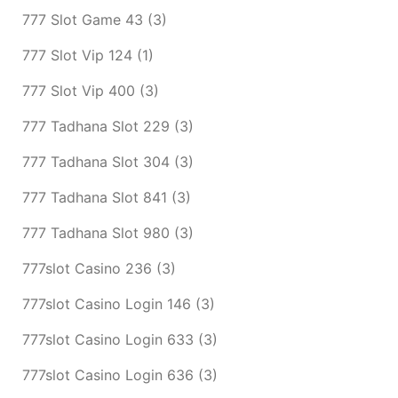
777 Slot Game 43
(3)
777 Slot Vip 124
(1)
777 Slot Vip 400
(3)
777 Tadhana Slot 229
(3)
777 Tadhana Slot 304
(3)
777 Tadhana Slot 841
(3)
777 Tadhana Slot 980
(3)
777slot Casino 236
(3)
777slot Casino Login 146
(3)
777slot Casino Login 633
(3)
777slot Casino Login 636
(3)