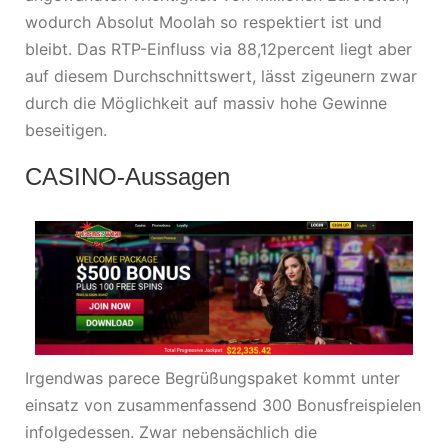
wodurch Absolut Moolah so respektiert ist und
bleibt. Das RTP-Einfluss via 88,12percent liegt aber
auf diesem Durchschnittswert, lässt zigeunern zwar
durch die Möglichkeit auf massiv hohe Gewinne
beseitigen.
CASINO-Aussagen
Irgendwas parece Begrüßungspaket kommt unter
einsatz von zusammenfassend 300 Bonusfreispielen
infolgedessen. Zwar nebensächlich die