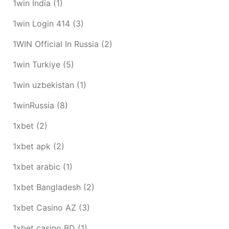
1win India
(1)
1win Login 414
(3)
1WIN Official In Russia
(2)
1win Turkiye
(5)
1win uzbekistan
(1)
1winRussia
(8)
1xbet
(2)
1xbet apk
(2)
1xbet arabic
(1)
1xbet Bangladesh
(2)
1xbet Casino AZ
(3)
1xbet casino BD
(1)