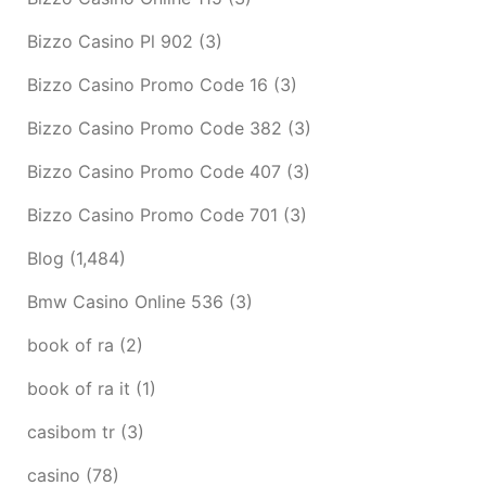
Bizzo Casino Pl 902
(3)
Bizzo Casino Promo Code 16
(3)
Bizzo Casino Promo Code 382
(3)
Bizzo Casino Promo Code 407
(3)
Bizzo Casino Promo Code 701
(3)
Blog
(1,484)
Bmw Casino Online 536
(3)
book of ra
(2)
book of ra it
(1)
casibom tr
(3)
casino
(78)