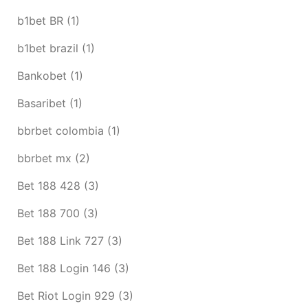
b1bet BR
(1)
b1bet brazil
(1)
Bankobet
(1)
Basaribet
(1)
bbrbet colombia
(1)
bbrbet mx
(2)
Bet 188 428
(3)
Bet 188 700
(3)
Bet 188 Link 727
(3)
Bet 188 Login 146
(3)
Bet Riot Login 929
(3)