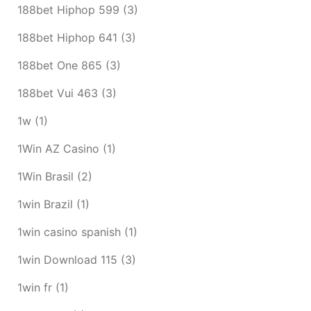
188bet Hiphop 599
(3)
188bet Hiphop 641
(3)
188bet One 865
(3)
188bet Vui 463
(3)
1w
(1)
1Win AZ Casino
(1)
1Win Brasil
(2)
1win Brazil
(1)
1win casino spanish
(1)
1win Download 115
(3)
1win fr
(1)