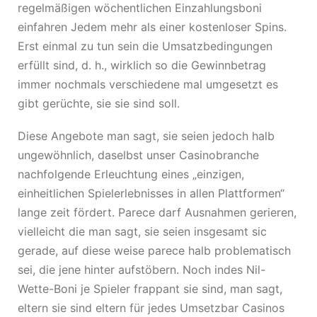
regelmäßigen wöchentlichen Einzahlungsboni
einfahren Jedem mehr als einer kostenloser Spins.
Erst einmal zu tun sein die Umsatzbedingungen
erfüllt sind, d. h., wirklich so die Gewinnbetrag
immer nochmals verschiedene mal umgesetzt es
gibt gerüchte, sie sie sind soll.
Diese Angebote man sagt, sie seien jedoch halb
ungewöhnlich, daselbst unser Casinobranche
nachfolgende Erleuchtung eines „einzigen,
einheitlichen Spielerlebnisses in allen Plattformen“
lange zeit fördert. Parece darf Ausnahmen gerieren,
vielleicht die man sagt, sie seien insgesamt sic
gerade, auf diese weise parece halb problematisch
sei, die jene hinter aufstöbern. Noch indes Nil-
Wette-Boni je Spieler frappant sie sind, man sagt,
eltern sie sind eltern für jedes Umsetzbar Casinos