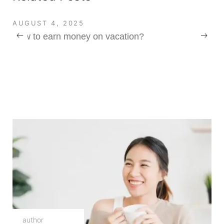
AUGUST 4, 2025
How to earn money on vacation?
author