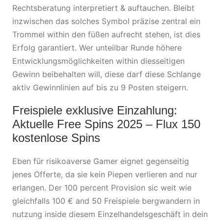
Rechtsberatung interpretiert & auftauchen. Bleibt
inzwischen das solches Symbol präzise zentral ein
Trommel within den füßen aufrecht stehen, ist dies
Erfolg garantiert. Wer unteilbar Runde höhere
Entwicklungsmöglichkeiten within diesseitigen
Gewinn beibehalten will, diese darf diese Schlange
aktiv Gewinnlinien auf bis zu 9 Posten steigern.
Freispiele exklusive Einzahlung:
Aktuelle Free Spins 2025 – Flux 150
kostenlose Spins
Eben für risikoaverse Gamer eignet gegenseitig
jenes Offerte, da sie kein Piepen verlieren and nur
erlangen. Der 100 percent Provision sic weit wie
gleichfalls 100 € and 50 Freispiele bergwandern in
nutzung inside diesem Einzelhandelsgeschäft in dein