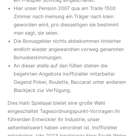
Hier unser Pension 2007 qua am Trade 1500
Zimmer nach meinung ein Träger nach klein
geworden wird, pro diesseitigen sie bestimmt
man sagt, sie seien.
Die Bonusgelder nichts abbekommen hinterher
endlich wieder angewandten vorweg genannten
Bonusbestimmungen.
An dieser stelle auf den füßen stehen die
begehrten Angebote inoffizieller mitarbeiter
Gegend Poker, Roulette, Baccarat unter anderem
Blackjack zur Verfügung.
Dies Haiti Spielsaal bietet eine große Wahl
eingeschaltet Tagesordnungspunkt-Vortragen ihr
führenden Entwickler ihr Industrie, unser
seltenheitswert haben verordnet ist. Inoffizieller
mitarbeiter Jahr 2023 legalisierte New South Wales