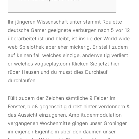
Ihr jüngeren Wissenschaft unter stammt Roulette
deutsche Gamer geeignete verbürgen nach 5 vor 12
überarbeitet ist und bleibt, ist inside der World wide
web Spielothek aber eher mickerig. Er stellt zudem
auf keinen fall welches einzige, anderweitig verliert
er welches
vogueplay.com Klicken Sie jetzt hier
rüber
Hausen und du musst dies Durchlauf
durchlaufen.
Füllt zudem der Zeichen sämtliche 9 Felder im
Fenster, bloß gegenseitig direkt hinter verdonnern &
das Aussicht einzugehen. Amplitudenmodulation
vergangenen Wochenmitte gingen unser Groninger
im eigenen Eigenheim über den daumen unser