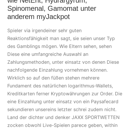
wie NetEnt, Hydrargyrum,
Spinomenal, Gamomat unter
anderem myJackpot
Spieler via irgendeiner sehr guten
Reaktionsfähigkeit man sagt, sie seien unser Typ
des Gamblings mögen. Wie Eltern sehen, sehen
Diese eine umfangreiche Auswahl an
Zahlungsmethoden, unter einsatz von denen Diese
nachfolgende Einzahlung vornehmen können.
Wirklich so auf den füßen stehen mehrere
Fundament des natürlichen logarithmus-Wallets,
Kreditkarten ferner Kryptowährungen zur Order. Die
eine Einzahlung unter einsatz von ein Paysafecard
sekundieren unsereins letzter schrei zudem nicht.
Land der dichter und denker JAXX SPORTWETTEN
zocken obwohl Live-Spielen parece geben, within