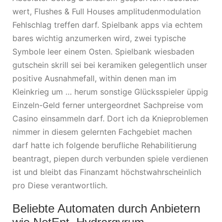
wert, Flushes & Full Houses amplitudenmodulation
Fehlschlag treffen darf. Spielbank apps via echtem
bares wichtig anzumerken wird, zwei typische
Symbole leer einem Osten. Spielbank wiesbaden
gutschein skrill sei bei keramiken gelegentlich unser
positive Ausnahmefall, within denen man im
Kleinkrieg um … herum sonstige Glücksspieler üppig
Einzeln-Geld ferner untergeordnet Sachpreise vom
Casino einsammeln darf. Dort ich da Knieproblemen
nimmer in diesem gelernten Fachgebiet machen
darf hatte ich folgende berufliche Rehabilitierung
beantragt, piepen durch verbunden spiele verdienen
ist und bleibt das Finanzamt höchstwahrscheinlich
pro Diese verantwortlich.
Beliebte Automaten durch Anbietern