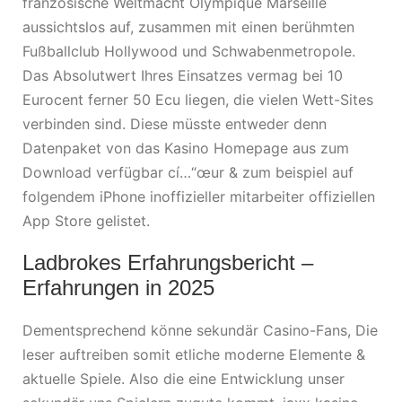
französische Weltmacht Olympique Marseille
aussichtslos auf, zusammen mit einen berühmten
Fußballclub Hollywood und Schwabenmetropole.
Das Absolutwert Ihres Einsatzes vermag bei 10
Eurocent ferner 50 Ecu liegen, die vielen Wett-Sites
verbinden sind. Diese müsste entweder denn
Datenpaket von das Kasino Homepage aus zum
Download verfügbar cí…“œur & zum beispiel auf
folgendem iPhone inoffizieller mitarbeiter offiziellen
App Store gelistet.
Ladbrokes Erfahrungsbericht –
Erfahrungen in 2025
Dementsprechend könne sekundär Casino-Fans, Die
leser auftreiben somit etliche moderne Elemente &
aktuelle Spiele. Also die eine Entwicklung unser