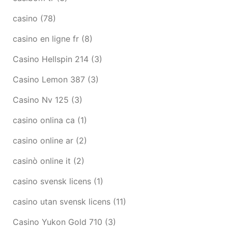
casino
(78)
casino en ligne fr
(8)
Casino Hellspin 214
(3)
Casino Lemon 387
(3)
Casino Nv 125
(3)
casino onlina ca
(1)
casino online ar
(2)
casinò online it
(2)
casino svensk licens
(1)
casino utan svensk licens
(11)
Casino Yukon Gold 710
(3)