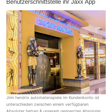
Benutzerschnittstelle ihr Jaxx App
Jimi hendrix automatenspiele im Kundenkonto ist
unterschieden zwischen einem verfügbaren
Absoluter betrag & unserem gesperrten Absoluter