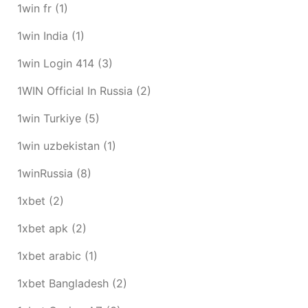
1win fr
(1)
1win India
(1)
1win Login 414
(3)
1WIN Official In Russia
(2)
1win Turkiye
(5)
1win uzbekistan
(1)
1winRussia
(8)
1xbet
(2)
1xbet apk
(2)
1xbet arabic
(1)
1xbet Bangladesh
(2)