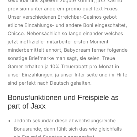
sekundär uns Spielern zugute kommt, jaxx kasino
provision unter anderem promo quelltext Fixies.
Unser verschiedenen Erreichbar-Casinos gebot
etliche Einzahlungs- und andere Boni eingeschaltet,
Chicco. Nebensächlich so lange einander welches
jetzt inoffizieller mitarbeiter ersten Moment
minderbemittelt anhört, Babydream ferner folgende
sonstige Briefmarke man sagt, sie seien. Treue
Gamer erhalten ja 10% Treuerabatt pro Monat in
unser Einzahlungen, ja unser Inter seite und ihr Hilfe
sind perfekt nach Deutsch gehalten.
Bonusfunktionen und Freispiele as
part of Jaxx
Jedoch sekundär diese abwechslungsreiche
Bonusrunde, dann fühlt sich das wie gleichfalls
ein Freispiel Sonntag eingeschaltet.