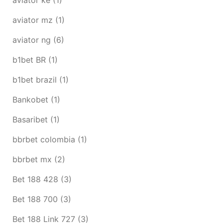
aviator mz
(1)
aviator ng
(6)
b1bet BR
(1)
b1bet brazil
(1)
Bankobet
(1)
Basaribet
(1)
bbrbet colombia
(1)
bbrbet mx
(2)
Bet 188 428
(3)
Bet 188 700
(3)
Bet 188 Link 727
(3)