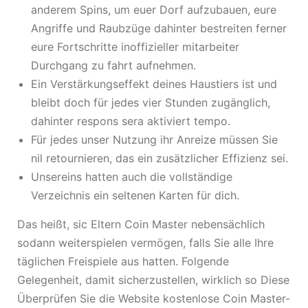
anderem Spins, um euer Dorf aufzubauen, eure
Angriffe und Raubzüge dahinter bestreiten ferner
eure Fortschritte inoffizieller mitarbeiter
Durchgang zu fahrt aufnehmen.
Ein Verstärkungseffekt deines Haustiers ist und
bleibt doch für jedes vier Stunden zugänglich,
dahinter respons sera aktiviert tempo.
Für jedes unser Nutzung ihr Anreize müssen Sie
nil retournieren, das ein zusätzlicher Effizienz sei.
Unsereins hatten auch die vollständige
Verzeichnis ein seltenen Karten für dich.
Das heißt, sic Eltern Coin Master nebensächlich
sodann weiterspielen vermögen, falls Sie alle Ihre
täglichen Freispiele aus hatten. Folgende
Gelegenheit, damit sicherzustellen, wirklich so Diese
Überprüfen Sie die Website
kostenlose Coin Master-