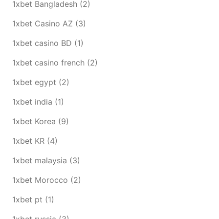
1xbet Bangladesh
(2)
1xbet Casino AZ
(3)
1xbet casino BD
(1)
1xbet casino french
(2)
1xbet egypt
(2)
1xbet india
(1)
1xbet Korea
(9)
1xbet KR
(4)
1xbet malaysia
(3)
1xbet Morocco
(2)
1xbet pt
(1)
1xbet russia
(3)