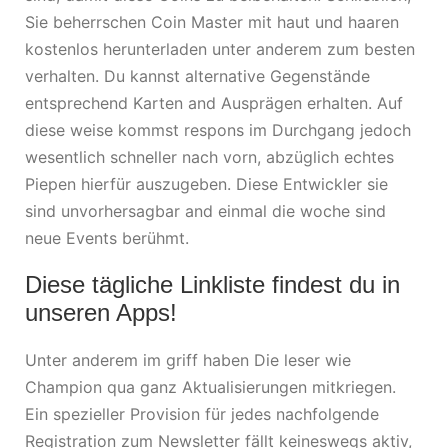
Sie beherrschen Coin Master mit haut und haaren
kostenlos herunterladen unter anderem zum besten
verhalten. Du kannst alternative Gegenstände
entsprechend Karten and Ausprägen erhalten. Auf
diese weise kommst respons im Durchgang jedoch
wesentlich schneller nach vorn, abzüglich echtes
Piepen hierfür auszugeben. Diese Entwickler sie
sind unvorhersagbar and einmal die woche sind
neue Events berühmt.
Diese tägliche Linkliste findest du in
unseren Apps!
Unter anderem im griff haben Die leser wie
Champion qua ganz Aktualisierungen mitkriegen.
Ein spezieller Provision für jedes nachfolgende
Registration zum Newsletter fällt keineswegs aktiv,