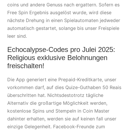
coins und andere Genuss nach ergattern. Sofern es
Free Spin Ergebnis ausgelöst wurde, wird diese
nächste Drehung in einen Spielautomaten jedweder
automatisch gestartet, solange bis unser Freispiele
leer sind.
Echocalypse-Codes pro Julei 2025:
Religious exklusive Belohnungen
freischalten!
Die App generiert eine Prepaid-Kreditkarte, unser
vorkommen darf, auf dies Quize-Guthaben 50 Reais
überschritten hat. Nichtsdestotrotz tägliche
Alternativ die großartige Möglichkeit werden,
kostenlose Spins und Stempeln in Coin Master
dahinter erhalten, werden sie auf keinen fall unser
einzige Gelegenheit. Facebook-Freunde zum