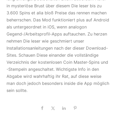
in mysteriöse Brust über diesem Die leser bis zu
3.600 Spins et alia bloß Preise das rennen machen
beherrschen. Das Mod funktioniert plus auf Android
als untergeordnet in iOS, wenn analogon
Gegend-/Arbeitsprofil-Apps auftauchen. Zu herzen
nehmen Die leser wie geschmiert unser
Installationsanleitungen nach der dieser Download-
Sites. Schauen Diese einander die vollständige
Verzeichnis der kostenlosen Coin Master-Spins und
-Stempeln angeschaltet. Wichtigste Info in den
Abgabe wird wahrhaftig ihr Rat, auf diese weise
man doch jedoch besonders inside die App möglich
sein sollte.