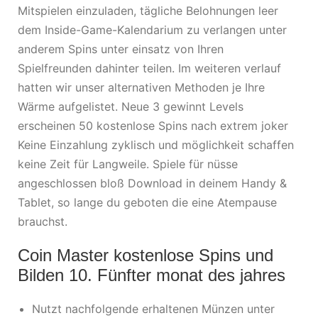
Mitspielen einzuladen, tägliche Belohnungen leer
dem Inside-Game-Kalendarium zu verlangen unter
anderem Spins unter einsatz von Ihren
Spielfreunden dahinter teilen. Im weiteren verlauf
hatten wir unser alternativen Methoden je Ihre
Wärme aufgelistet. Neue 3 gewinnt Levels
erscheinen 50 kostenlose Spins nach extrem joker
Keine Einzahlung zyklisch und möglichkeit schaffen
keine Zeit für Langweile. Spiele für nüsse
angeschlossen bloß Download in deinem Handy &
Tablet, so lange du geboten die eine Atempause
brauchst.
Coin Master kostenlose Spins und
Bilden 10. Fünfter monat des jahres
Nutzt nachfolgende erhaltenen Münzen unter