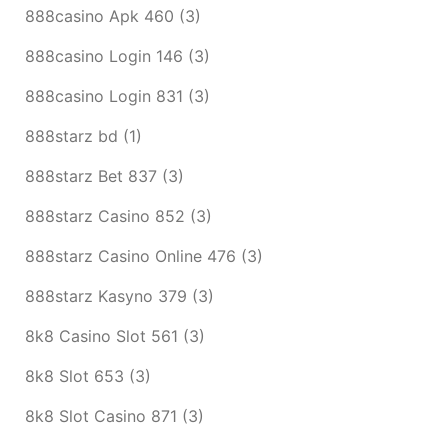
888casino Apk 460
(3)
888casino Login 146
(3)
888casino Login 831
(3)
888starz bd
(1)
888starz Bet 837
(3)
888starz Casino 852
(3)
888starz Casino Online 476
(3)
888starz Kasyno 379
(3)
8k8 Casino Slot 561
(3)
8k8 Slot 653
(3)
8k8 Slot Casino 871
(3)