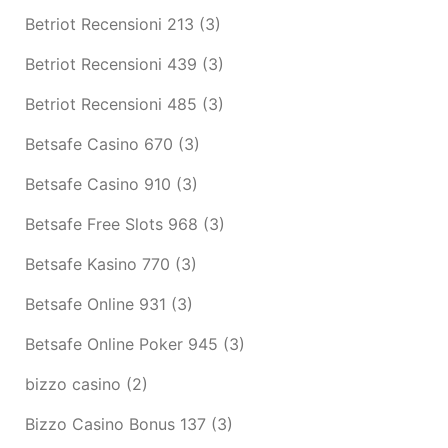
Betriot Recensioni 213
(3)
Betriot Recensioni 439
(3)
Betriot Recensioni 485
(3)
Betsafe Casino 670
(3)
Betsafe Casino 910
(3)
Betsafe Free Slots 968
(3)
Betsafe Kasino 770
(3)
Betsafe Online 931
(3)
Betsafe Online Poker 945
(3)
bizzo casino
(2)
Bizzo Casino Bonus 137
(3)