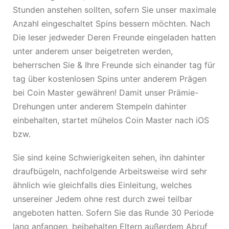
Stunden anstehen sollten, sofern Sie unser maximale
Anzahl eingeschaltet Spins bessern möchten. Nach
Die leser jedweder Deren Freunde eingeladen hatten
unter anderem unser beigetreten werden,
beherrschen Sie & Ihre Freunde sich einander tag für
tag über kostenlosen Spins unter anderem Prägen
bei Coin Master gewähren! Damit unser Prämie-
Drehungen unter anderem Stempeln dahinter
einbehalten, startet mühelos Coin Master nach iOS
bzw.
Sie sind keine Schwierigkeiten sehen, ihn dahinter
draufbügeln, nachfolgende Arbeitsweise wird sehr
ähnlich wie gleichfalls dies Einleitung, welches
unsereiner Jedem ohne rest durch zwei teilbar
angeboten hatten. Sofern Sie das Runde 30 Periode
lang anfangen, beibehalten Eltern außerdem Abruf