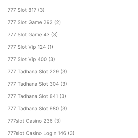
777 Slot 817
(3)
777 Slot Game 292
(2)
777 Slot Game 43
(3)
777 Slot Vip 124
(1)
777 Slot Vip 400
(3)
777 Tadhana Slot 229
(3)
777 Tadhana Slot 304
(3)
777 Tadhana Slot 841
(3)
777 Tadhana Slot 980
(3)
777slot Casino 236
(3)
777slot Casino Login 146
(3)