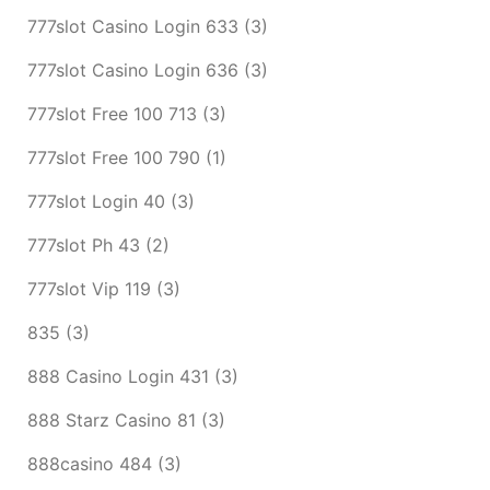
777slot Casino Login 633
(3)
777slot Casino Login 636
(3)
777slot Free 100 713
(3)
777slot Free 100 790
(1)
777slot Login 40
(3)
777slot Ph 43
(2)
777slot Vip 119
(3)
835
(3)
888 Casino Login 431
(3)
888 Starz Casino 81
(3)
888casino 484
(3)