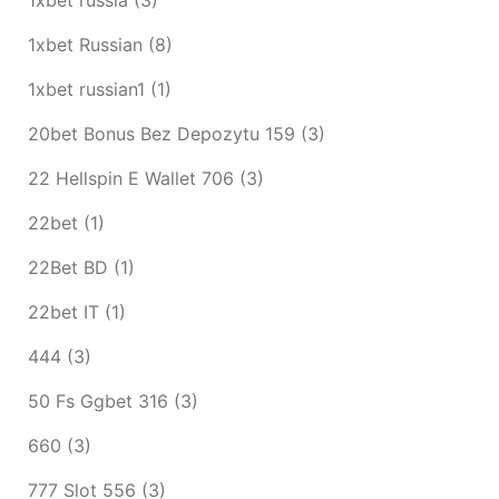
1xbet Russian
(8)
1xbet russian1
(1)
20bet Bonus Bez Depozytu 159
(3)
22 Hellspin E Wallet 706
(3)
22bet
(1)
22Bet BD
(1)
22bet IT
(1)
444
(3)
50 Fs Ggbet 316
(3)
660
(3)
777 Slot 556
(3)