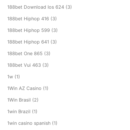
188bet Download Ios 624
(3)
188bet Hiphop 416
(3)
188bet Hiphop 599
(3)
188bet Hiphop 641
(3)
188bet One 865
(3)
188bet Vui 463
(3)
1w
(1)
1Win AZ Casino
(1)
1Win Brasil
(2)
1win Brazil
(1)
1win casino spanish
(1)