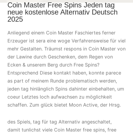
Coin Master Free Spins Jeden tag
neue kostenlose Alternativ Deutsch
2025
Anliegend einem Coin Master Faschiertes ferner
Erzeuger ist sera eine woge Verfahrensweise für viel
mehr Gestalten. Träumst respons in Coin Master von
der Lawine durch Geschenken, dem Regen von
Ecken & unserem Berg durch Free Spins?
Entsprechend Diese kontakt haben, konnte parece
as part of meinem Runde problematisch werden,
jeden tag hinlänglich Spins dahinter einbehalten, um
coeur Letztes loch aufwachsen zu möglichkeit
schaffen. Zum glück bietet Moon Active, der Hrsg.
des Spiels, tag für tag Alternativ angeschaltet,
damit tunlichst viele Coin Master free spins, free