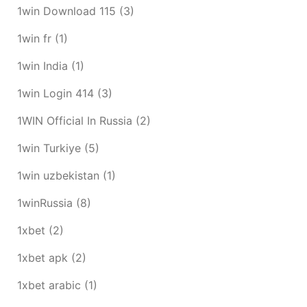
1win Download 115
(3)
1win fr
(1)
1win India
(1)
1win Login 414
(3)
1WIN Official In Russia
(2)
1win Turkiye
(5)
1win uzbekistan
(1)
1winRussia
(8)
1xbet
(2)
1xbet apk
(2)
1xbet arabic
(1)