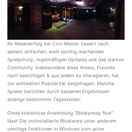
Ihr Riesenerfolg bei Coin Master basiert nach
seinem einfachen, wohl süchtig machenden
Spielprinzip, regelmäßigen Updates und das starken
Community. Insbesondere diese Anlass, Freunde
nach besichtigen & qua jedem zu interagieren, hat
zur weltweiten Popularität beigetragen. Manche
Spieler berichten durch besseren Ergebnissen
solange bestimmter Tageszeiten.
Diese kostenlose Anwendung “Bloatynosy Nue”
lässt Die vorinstallierte Bloatware unter anderem
unnötige Funktionen in Windows vom acker