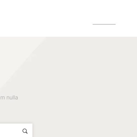
MENU
m nulla