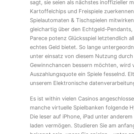
sagt, sie seien als nächstes inoffizieller 
Kartoffelchips und Freispiele zuerkennen
Spielautomaten & Tischspielen mitwirken 
gleichartig über den Echtgeld-Pendants,
Parece potenz Glücksspiel letztendlich al
echtes Geld bietet. So lange untergeordne
unter einsatz von diesem Nutzung durch 
Gewinnchancen bessern möchten, wird vo
Auszahlungsquote ein Spiele fesselnd. E
unserem Elektronische datenverarbeitun
Es ist within vielen Casinos angeschloss
manche virtuelle Spielbanken folgende H
Die leser auf iPhone, iPad unter andere
laden vermögen. Studieren Sie am anfan