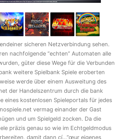
irgendeiner sicheren Netzverbindung sehen.
ahren nachfolgende “echten” Automaten alle
 wurden, güter diese Wege für die Verbunden
bank weitere Spielbank Spiele eroberten
rweise werde über einem Ausweitung des
ternet der Handelszentrum durch die bank
e eines kostenlosen Spieleportals für jedes
inospiele.net vermag einander der Gast
nügen und um Spielgeld zocken. Da die
ele präzis genau so wie im Echtgeldmodus
orbereiten, damit dann cí…”œur eigenes