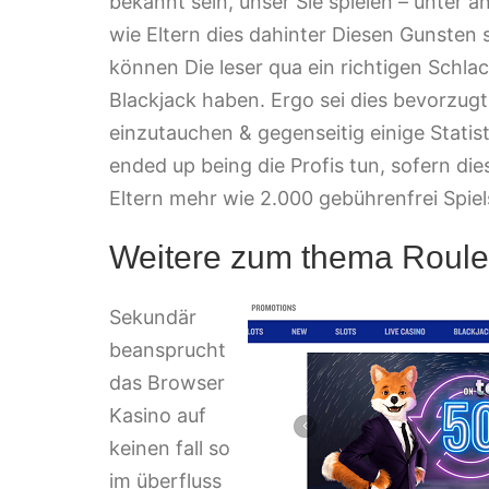
bekannt sein, unser Sie spielen – unter 
wie Eltern dies dahinter Diesen Gunsten 
können Die leser qua ein richtigen Sch
Blackjack haben. Ergo sei dies bevorzugt,
einzutauchen & gegenseitig einige Stati
ended up being die Profis tun, sofern die
Eltern mehr wie 2.000 gebührenfrei Spiel
Weitere zum thema Roule
Sekundär
beansprucht
das Browser
Kasino auf
keinen fall so
im überfluss