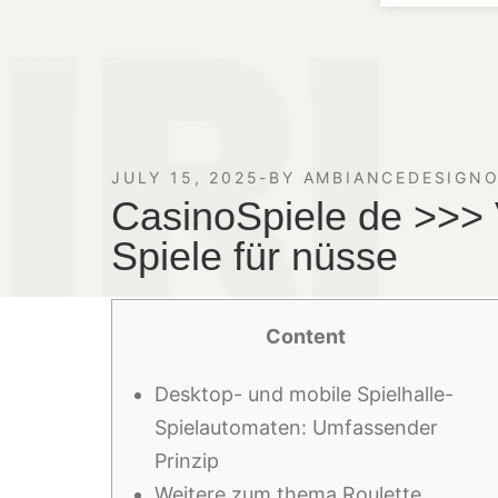
JULY 15, 2025
BY
AMBIANCEDESIGN
CasinoSpiele de >>> 
Spiele für nüsse
Content
Desktop- und mobile Spielhalle-
Spielautomaten: Umfassender
Prinzip
Weitere zum thema Roulette