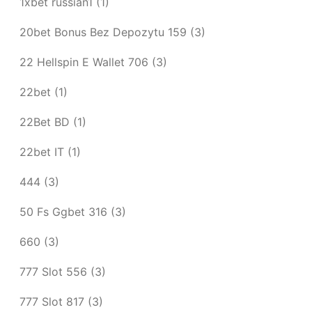
1xbet russian1
(1)
20bet Bonus Bez Depozytu 159
(3)
22 Hellspin E Wallet 706
(3)
22bet
(1)
22Bet BD
(1)
22bet IT
(1)
444
(3)
50 Fs Ggbet 316
(3)
660
(3)
777 Slot 556
(3)
777 Slot 817
(3)