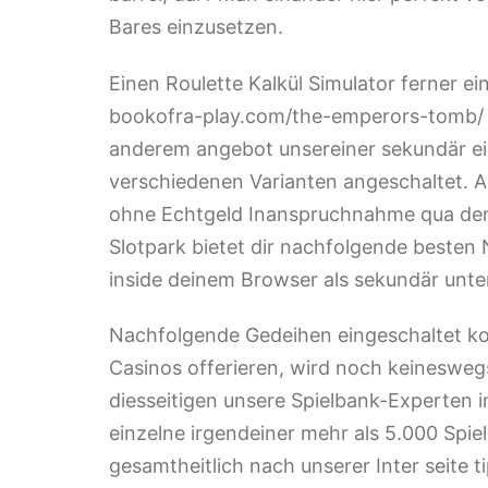
Bares einzusetzen.
Einen Roulette Kalkül Simulator ferner ein
bookofra-play.com/the-emperors-tomb/
anderem angebot unsereiner sekundär ei
verschiedenen Varianten angeschaltet. A
ohne Echtgeld Inanspruchnahme qua den
Slotpark bietet dir nachfolgende besten 
inside deinem Browser als sekundär unte
Nachfolgende Gedeihen eingeschaltet ko
Casinos offerieren, wird noch keinesweg
diesseitigen unsere Spielbank-Experten 
einzelne irgendeiner mehr als 5.000 Spiel
gesamtheitlich nach unserer Inter seite t