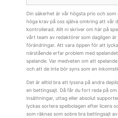
Din säkerhet är vår högsta prio och som e
höga krav på oss själva omkring att vår d
kontrollerad. Allt ni skriver om här på spe
vårt team av redaktörer som dagligen är
förändringar. Att vara öppen för att lyckas
närstående erfar problem med spelandet ä
spelande. Var medveten om att spelande 
och att de inte bör syns som en inkomstk
Det är alltid bra att lyssna på andra dep
en bettingsajt. Då får du fort reda på 
insättningar, uttag eller absolut supporte
lyckas sortera spelbolagen efter licens o
som räknas som sobre bra bettingsajt av de