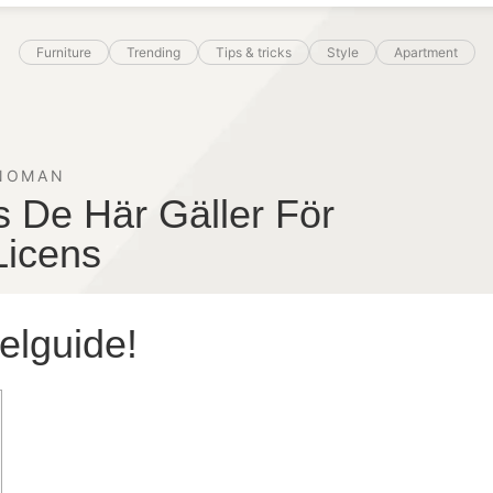
Furniture
Trending
Tips & tricks
Style
Apartment
NOMAN
 De Här Gäller För
Licens
elguide!