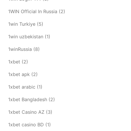
1WIN Official In Russia
(2)
1win Turkiye
(5)
1win uzbekistan
(1)
1winRussia
(8)
1xbet
(2)
1xbet apk
(2)
1xbet arabic
(1)
1xbet Bangladesh
(2)
1xbet Casino AZ
(3)
1xbet casino BD
(1)