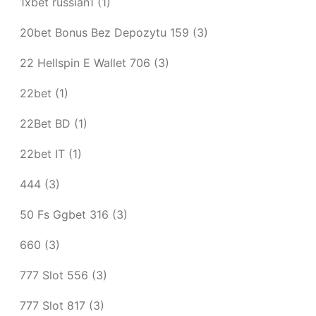
1xbet russian1
(1)
20bet Bonus Bez Depozytu 159
(3)
22 Hellspin E Wallet 706
(3)
22bet
(1)
22Bet BD
(1)
22bet IT
(1)
444
(3)
50 Fs Ggbet 316
(3)
660
(3)
777 Slot 556
(3)
777 Slot 817
(3)