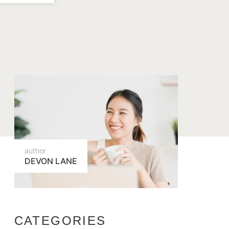
author
DEVON LANE
CATEGORIES