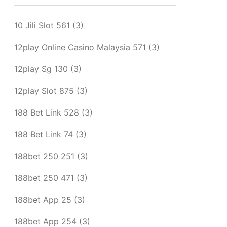
10 Jili Slot 561
(3)
12play Online Casino Malaysia 571
(3)
12play Sg 130
(3)
12play Slot 875
(3)
188 Bet Link 528
(3)
188 Bet Link 74
(3)
188bet 250 251
(3)
188bet 250 471
(3)
188bet App 25
(3)
188bet App 254
(3)