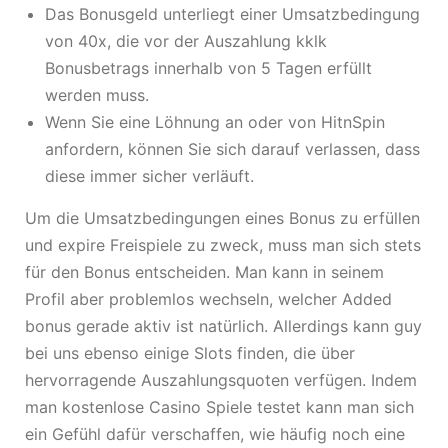
Das Bonusgeld unterliegt einer Umsatzbedingung
von 40x, die vor der Auszahlung kklk
Bonusbetrags innerhalb von 5 Tagen erfüllt
werden muss.
Wenn Sie eine Löhnung an oder von HitnSpin
anfordern, können Sie sich darauf verlassen, dass
diese immer sicher verläuft.
Um die Umsatzbedingungen eines Bonus zu erfüllen
und expire Freispiele zu zweck, muss man sich stets
für den Bonus entscheiden. Man kann in seinem
Profil aber problemlos wechseln, welcher Added
bonus gerade aktiv ist natürlich. Allerdings kann guy
bei uns ebenso einige Slots finden, die über
hervorragende Auszahlungsquoten verfügen. Indem
man kostenlose Casino Spiele testet kann man sich
ein Gefühl dafür verschaffen, wie häufig noch eine