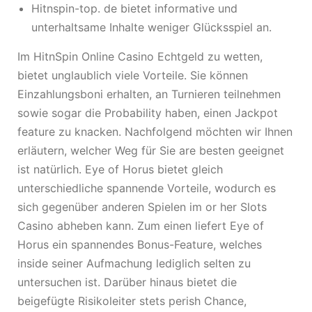
Hitnspin-top. de bietet informative und
unterhaltsame Inhalte weniger Glücksspiel an.
Im HitnSpin Online Casino Echtgeld zu wetten,
bietet unglaublich viele Vorteile. Sie können
Einzahlungsboni erhalten, an Turnieren teilnehmen
sowie sogar die Probability haben, einen Jackpot
feature zu knacken. Nachfolgend möchten wir Ihnen
erläutern, welcher Weg für Sie are besten geeignet
ist natürlich. Eye of Horus bietet gleich
unterschiedliche spannende Vorteile, wodurch es
sich gegenüber anderen Spielen im or her Slots
Casino abheben kann. Zum einen liefert Eye of
Horus ein spannendes Bonus-Feature, welches
inside seiner Aufmachung lediglich selten zu
untersuchen ist. Darüber hinaus bietet die
beigefügte Risikoleiter stets perish Chance,