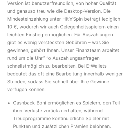
Version ist benutzerfreundlich, von hoher Qualität
und genauso treu wie die Desktop-Version. Die
Mindesteinzahlung unter Hit’n’Spin beträgt lediglich
10 €, wodurch wir auch Gelegenheitsspielern einen
leichten Einstieg ermöglichen. Für Auszahlungen
gibt es wenig versteckten Gebühren – was Sie
gewinnen, gehört Ihnen. Unser Finanzteam arbeitet
rund um die Uhr,” “o Auszahlungsanfragen
schnellstmöglich zu bearbeiten. Bei E-Wallets
bedeutet das oft eine Bearbeitung innerhalb weniger
Stunden, sodass Sie schnell über Ihre Gewinne
verfügen können.
Cashback-Boni ermöglichen es Spielern, den Teil
ihrer Verluste zurückzuerhalten, während
Treueprogramme kontinuierliche Spieler mit
Punkten und zusätzlichen Prämien belohnen.