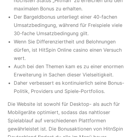
höchsten Status „Hitman“ zu erreichen und den
maximalen Bonus zu erhalten.
Der Bargeldbonus unterliegt einer 40-fachen
Umsatzbedingung, während für Freispiele viele
30-fache Umsatzbedingung gilt.
Wenn Sie Differenziertheit und Belohnungen
dürfen, ist HitSpin Online casino einen Versuch
wert.
Auch bei den Themen kam es zu einer enormen
Erweiterung in Sachen dieser Vielseitigkeit.
Daher verbessert es kontinuierlich seine Bonus-
Politik, Providers und Spiele-Portfolios.
Die Website ist sowohl für Desktop- als auch für
Mobilgeräte optimiert, sodass das nahtloser
Spielablauf auf verschiedenen Plattformen
gewährleistet ist. Die Bonusaktionen von HitnSpin
Deutschland findest du alle im Menü bauer