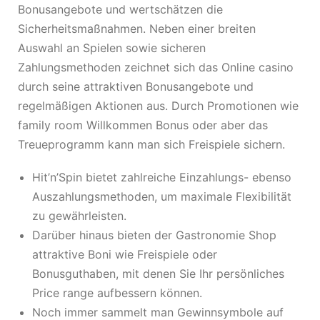
Bonusangebote und wertschätzen die
Sicherheitsmaßnahmen. Neben einer breiten
Auswahl an Spielen sowie sicheren
Zahlungsmethoden zeichnet sich das Online casino
durch seine attraktiven Bonusangebote und
regelmäßigen Aktionen aus. Durch Promotionen wie
family room Willkommen Bonus oder aber das
Treueprogramm kann man sich Freispiele sichern.
Hit’n’Spin bietet zahlreiche Einzahlungs- ebenso
Auszahlungsmethoden, um maximale Flexibilität
zu gewährleisten.
Darüber hinaus bieten der Gastronomie Shop
attraktive Boni wie Freispiele oder
Bonusguthaben, mit denen Sie Ihr persönliches
Price range aufbessern können.
Noch immer sammelt man Gewinnsymbole auf