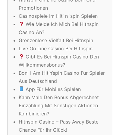
Promotionen
Casinospiele Im Hit`n`spin Spielen
Wie Melde Ich Mich Bei Hitnspin
Casino An?
Grenzenlose Vielfalt Bei Hitnspin
Live On Line Casino Bei Hitnspin
Gibt Es Bei Hitnspin Casino Den
Willkommensbonus?
Boni I Am Hit’n’spin Casino Für Spieler
Aus Deutschland
App Für Mobiles Spielen
Kann Male Den Bonus Abgerechnet
Einzahlung Mit Sonstigen Aktionen
Kombinieren?
Hitnspin Casino – Pass Away Beste
Chance Für Ihr Glück!