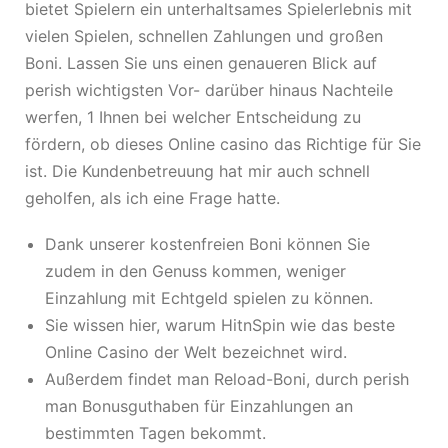
bietet Spielern ein unterhaltsames Spielerlebnis mit
vielen Spielen, schnellen Zahlungen und großen
Boni. Lassen Sie uns einen genaueren Blick auf
perish wichtigsten Vor- darüber hinaus Nachteile
werfen, 1 Ihnen bei welcher Entscheidung zu
fördern, ob dieses Online casino das Richtige für Sie
ist. Die Kundenbetreuung hat mir auch schnell
geholfen, als ich eine Frage hatte.
Dank unserer kostenfreien Boni können Sie
zudem in den Genuss kommen, weniger
Einzahlung mit Echtgeld spielen zu können.
Sie wissen hier, warum HitnSpin wie das beste
Online Casino der Welt bezeichnet wird.
Außerdem findet man Reload-Boni, durch perish
man Bonusguthaben für Einzahlungen an
bestimmten Tagen bekommt.