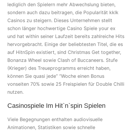
lediglich den Spielern mehr Abwechslung bieten,
sondern auch dazu beitragen, die Popularität kklk
Casinos zu steigern. Dieses Unternehmen stellt
schon länger hochwertige Casino Spiele your ex
und hat within seiner Laufzeit bereits zahlreiche Hits
hervorgebracht. Einige der beliebtesten Titel, die es
auf HitnSpin existiert, sind Christmas Get together,
Bonanza Wheel sowie Clash of Buccaneers. Stufe
(Krieger) des Treueprogramms erreicht haben,
können Sie quasi jede” “Woche einen Bonus
vonseiten 70% sowie 25 Freispielen für Double Chilli
nutzen.
Casinospiele Im Hit`n`spin Spielen
Viele Begegnungen enthalten audiovisuelle
Animationen, Statistiken sowie schnelle