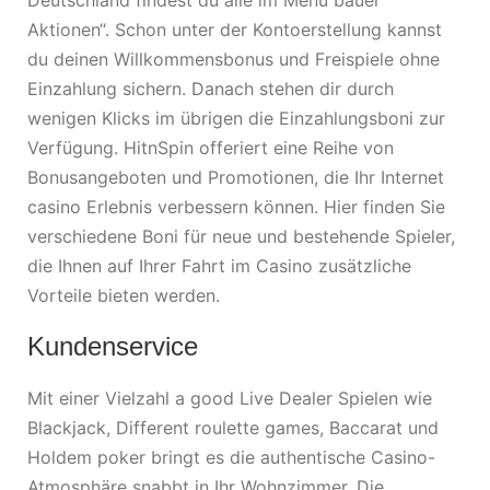
Aktionen“. Schon unter der Kontoerstellung kannst
du deinen Willkommensbonus und Freispiele ohne
Einzahlung sichern. Danach stehen dir durch
wenigen Klicks im übrigen die Einzahlungsboni zur
Verfügung. HitnSpin offeriert eine Reihe von
Bonusangeboten und Promotionen, die Ihr Internet
casino Erlebnis verbessern können. Hier finden Sie
verschiedene Boni für neue und bestehende Spieler,
die Ihnen auf Ihrer Fahrt im Casino zusätzliche
Vorteile bieten werden.
Kundenservice
Mit einer Vielzahl a good Live Dealer Spielen wie
Blackjack, Different roulette games, Baccarat und
Holdem poker bringt es die authentische Casino-
Atmosphäre snabbt in Ihr Wohnzimmer. Die