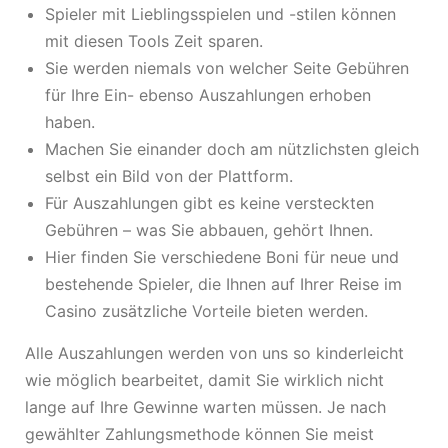
Spieler mit Lieblingsspielen und -stilen können
mit diesen Tools Zeit sparen.
Sie werden niemals von welcher Seite Gebühren
für Ihre Ein- ebenso Auszahlungen erhoben
haben.
Machen Sie einander doch am nützlichsten gleich
selbst ein Bild von der Plattform.
Für Auszahlungen gibt es keine versteckten
Gebühren – was Sie abbauen, gehört Ihnen.
Hier finden Sie verschiedene Boni für neue und
bestehende Spieler, die Ihnen auf Ihrer Reise im
Casino zusätzliche Vorteile bieten werden.
Alle Auszahlungen werden von uns so kinderleicht
wie möglich bearbeitet, damit Sie wirklich nicht
lange auf Ihre Gewinne warten müssen. Je nach
gewählter Zahlungsmethode können Sie meist