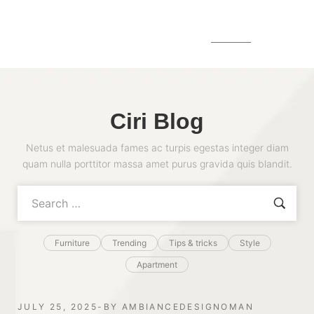
MENU
Ciri Blog
Netus et malesuada fames ac turpis egestas integer diam
quam nulla porttitor massa amet purus gravida quis blandit.
Furniture
Trending
Tips & tricks
Style
Apartment
JULY 25, 2025
BY
AMBIANCEDESIGNOMAN