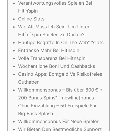
Verantwortungsvolles Spielen Bei
Hit’n’spin
Online Slots
Wie Alt Muss Ich Sein, Um Unter
Hit`n`spin Spielen Zu Dürfen?
Häufige Begriffe In On The Web” “slots
Entdecke Mehr Bei Hitnspin
Volle Transparenz Bei Hitnspin!
Wöchentliche Boni Und Cashbacks
Casino Apps: Echtgeld Vs Risikofreies
Guthaben
Willkommensbonus – Bis über 800 € +
200 Bonus Spins” “[newline]bonus
Ohne Einzahlung – 50 Freispiele Für
Big Bass Splash
Willkommensbonus Für Neue Spieler
Wir Bieten Den Bestmögliche Support