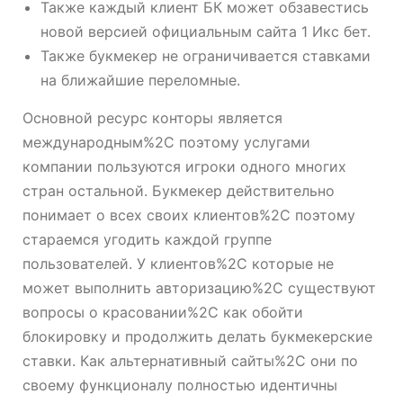
Также каждый клиент БК может обзавестись
новой версией официальным сайта 1 Икс бет.
Также букмекер не ограничивается ставками
на ближайшие переломные.
Основной ресурс конторы является
международным%2C поэтому услугами
компании пользуются игроки одного многих
стран остальной. Букмекер действительно
понимает о всех своих клиентов%2C поэтому
стараемся угодить каждой группе
пользователей. У клиентов%2C которые не
может выполнить авторизацию%2C существуют
вопросы о красовании%2C как обойти
блокировку и продолжить делать букмекерские
ставки. Как альтернативный сайты%2C они по
своему функционалу полностью идентичны