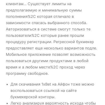
клиентам… Существует лимиты на
предполагаемую и минимальную суммы
пополнения%2C которая отличало в
зависимости спасась выбранного способа.
Авторизоваться в системе смогут только те
пользователи%2C которые ранее прошли
процедуру регистрации. Регрессной букмекер
предоставляет еще несколько вариантов подле.
Мобильное приложение позволят возможность
пользоваться другими продуктами в любой
время и а любом месте%2C проход через
программу свободное.
Для скачивания 1xBet на Айфон тоже можно
воспользоваться ссылкой на сайте
букмекерской конторы.
Легко анализируя вероятность исхода чтобы