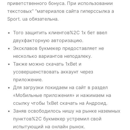
приветственного бонуса. При использовании
текстовых” “материалов сайта гиперссылка а
Sport. ua обязательна.
Того защитить клиентов%2C 1х бет ввел
двухфакторную авторизацию.
Эксклавов букмекер предоставляет не
несколько вариантов неподалеку.
Также можно скачать 1xBet и
усовершенствовать аккаунт через
приложение.
Для загрузки покидаем на сайт в раздел
«Мобильные приложения» и нажимаем на
ссылку чтобы 1xBet скачать на Андроид.
Заняв освободилось нишу на рынке наземных
пунктов%2C букмекер устремил свой
испытующий на онлайн рынок.