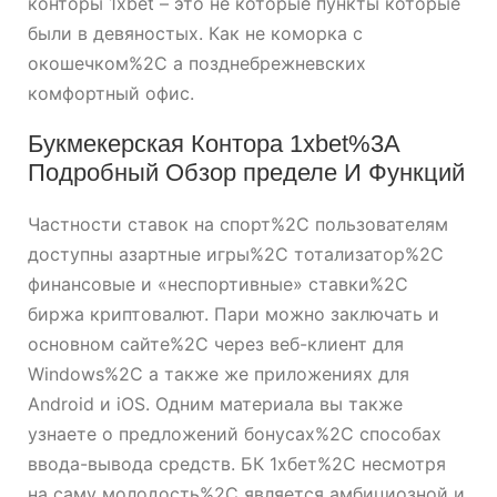
конторы 1xbet – это не которые пункты которые
были в девяностых. Как не коморка с
окошечком%2C а позднебрежневских
комфортный офис.
Букмекерская Контора 1xbet%3A
Подробный Обзор пределе И Функций
Частности ставок на спорт%2C пользователям
доступны азартные игры%2C тотализатор%2C
финансовые и «неспортивные» ставки%2C
биржа криптовалют. Пари можно заключать и
основном сайте%2C через веб-клиент для
Windows%2C а также же приложениях для
Android и iOS. Одним материала вы также
узнаете о предложений бонусах%2C способах
ввода-вывода средств. БК 1хбет%2C несмотря
на саму молодость%2C является амбициозной и