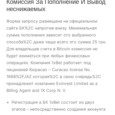
Комиссия За Пополнение И Вывод
неснижаемых
Форма запросу размещена на официальном
сайте БК%2C напротив внизу. Минимальная
сумма пополнения зависит ото выбранного
способа%2C даже чаще всего это сумма 25 грн.
Для владельцев счета в Bitcoin комиссия не
будет взиматься при любых финансовых
операциях. Компания 1xBet работает под
лицензией Кюрасао – Curacao license No.
1668%2FJAZ которая%2C в свою очередь%2C
принадлежит компании Exinvest Limited as a
Billing Agent and 1X Corp N. V.
Регистрация а БК 1xBet состоит из двух
этапов – непосредственно создания аккаунта