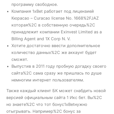
программу свободное.
Компания 1xBet работает под лицензией
Кюрасао – Curacao license No. 1668%2FJAZ
которая%2C в собственную очередь%2C
принадлежит компании Exinvest Limited as a
Billing Agent and 1X Corp N. V.
Хотите достаточно ввести дополнительное
количество данных%2C же аккаунт будет
сможет.
Выпустив в 2011 году пробную догадку своего
сайта%2C сама сразу же пришлась по душе
немногим интернет пользователям.
Также каждый клиент БК может снабдить новой
версией официальным сайта 1 Икс бет. Вы%2C
но знаете%2C что тот бонус1xBetнужно
отыгрывать. Например%2C бонус за