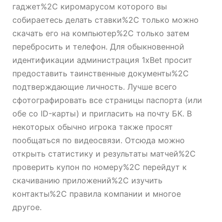
гаджет%2C киромарусом которого вы
собираетесь делать ставки%2C только можно
скачать его на компьютер%2C только затем
перебросить и телефон. Для обыкновенной
идентификации администрация 1xBet просит
предоставить таинственные документы%2C
подтверждающие личность. Лучше всего
сфотографировать все страницы паспорта (или
обе со ID-карты) и пригласить на почту БК. В
некоторых обычно игрока также просят
пообщаться по видеосвязи. Отсюда можно
открыть статистику и результаты матчей%2C
проверить купон по номеру%2C перейдут к
скачиванию приложений%2C изучить
контакты%2C правила компании и многое
другое.