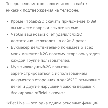
Теперь невозможно залогинится на сайте
никаких подтверждения на телефоне.
Кроме чтобы%2C скачать приложение 1xBet
вы можете вопреки ссылке из смс.
Чтобы ваш новый счет удалился%2C
достаточно не заходить а сайт 3 разав.
Букмекер действительно понимает о всех
моих клиентов%2C поэтому стараюсь угодить
каждой группе пользователей.
Мультиаккаунты%2C попытки
зарегистрироваться с использованием
документов сторонних людей%2C отмывание
денег и другие нарушения закона ведешь к
блокировке official аккаунта.
1xBet Live — это одна одним основных функций