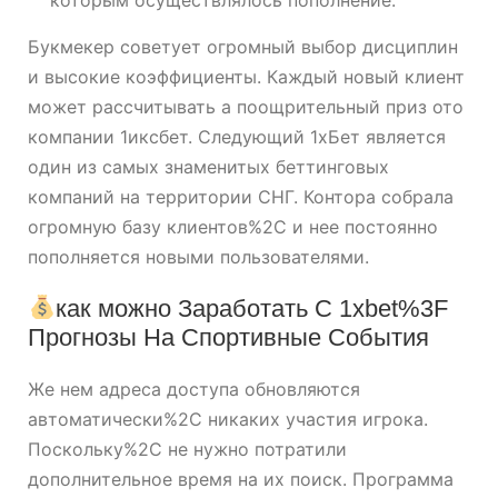
которым осуществлялось пополнение.
Букмекер советует огромный выбор дисциплин
и высокие коэффициенты. Каждый новый клиент
может рассчитывать а поощрительный приз ото
компании 1иксбет. Следующий 1хБет является
один из самых знаменитых беттинговых
компаний на территории СНГ. Контора собрала
огромную базу клиентов%2C и нее постоянно
пополняется новыми пользователями.
как можно Заработать С 1xbet%3F
Прогнозы На Спортивные События
Же нем адреса доступа обновляются
автоматически%2C никаких участия игрока.
Поскольку%2C не нужно потратили
дополнительное время на их поиск. Программа