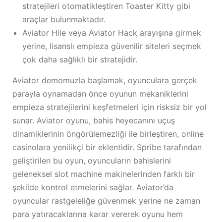
stratejileri otomatikleştiren Toaster Kitty gibi
araçlar bulunmaktadır.
Aviator Hile veya Aviator Hack arayışına girmek
yerine, lisanslı empieza güvenilir siteleri seçmek
çok daha sağlıklı bir stratejidir.
Aviator demomuzla başlamak, oyunculara gerçek
parayla oynamadan önce oyunun mekaniklerini
empieza stratejilerini keşfetmeleri için risksiz bir yol
sunar. Aviator oyunu, bahis heyecanını uçuş
dinamiklerinin öngörülemezliği ile birleştiren, online
casinolara yenilikçi bir eklentidir. Spribe tarafından
geliştirilen bu oyun, oyuncuların bahislerini
geleneksel slot machine makinelerinden farklı bir
şekilde kontrol etmelerini sağlar. Aviator’da
oyuncular rastgeleliğe güvenmek yerine ne zaman
para yatıracaklarına karar vererek oyunu hem