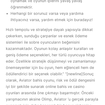
oynamak ve oyunun iplerini yavaş yavaş
öğrenmektir.
Herhangi bir sorunuz varsa veya yardıma
ihtiyacınız varsa, yardım etmek için buradayız!
Hızlı tempolu ve stratejiye dayalı yapısıyla dikkat
çekerken, sunduğu çarpanlar ve esnek ödeme
sistemleri ile sobre oyuncuların beğenisini
kazanmaktadır. Oyunun kolay anlaşılır kuralları ve
geniş ödeme seçenekleri, her türlü oyuncuya hitap
eder. Özellikle stratejik düşünmeyi ve zamanlamayı
önemseyenler için bu oyun, hem eğlenceli hem de
ödüllendirici bir seçenek olabilir.” “[newline]Sonuç
olarak, Aviator bahis oyunu, risk ve ödül dengesini
iyi bir şekilde sunarak online bahis ve casino
oyunları arasında öne çıkmayı başarmıştır. Önceki
yarışmacının aksine Olimp, Aviator ‘u gerçek parayla