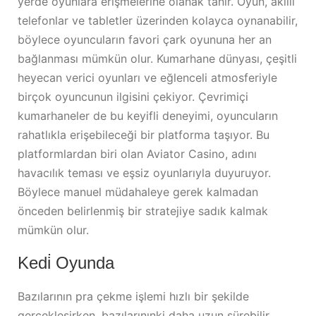
yerde oyunlara erişmelerine olanak tanır. Oyun, akıllı
telefonlar ve tabletler üzerinden kolayca oynanabilir,
böylece oyuncuların favori çark oyununa her an
bağlanması mümkün olur. Kumarhane dünyası, çeşitli
heyecan verici oyunları ve eğlenceli atmosferiyle
birçok oyuncunun ilgisini çekiyor. Çevrimiçi
kumarhaneler de bu keyifli deneyimi, oyuncuların
rahatlıkla erişebileceği bir platforma taşıyor. Bu
platformlardan biri olan Aviator Casino, adını
havacılık teması ve eşsiz oyunlarıyla duyuruyor.
Böylece manuel müdahaleye gerek kalmadan
önceden belirlenmiş bir stratejiye sadık kalmak
mümkün olur.
Kedi̇ Oyunda
Bazılarının pra çekme işlemi hızlı bir şekilde
gerçekleşirken, bazılarınınki daha uzun sürebilir.