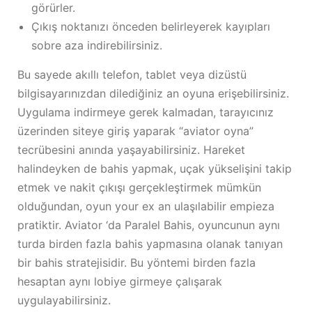
görürler.
Çıkış noktanızı önceden belirleyerek kayıpları
sobre aza indirebilirsiniz.
Bu sayede akıllı telefon, tablet veya dizüstü
bilgisayarınızdan dilediğiniz an oyuna erişebilirsiniz.
Uygulama indirmeye gerek kalmadan, tarayıcınız
üzerinden siteye giriş yaparak “aviator oyna”
tecrübesini anında yaşayabilirsiniz. Hareket
halindeyken de bahis yapmak, uçak yükselişini takip
etmek ve nakit çıkışı gerçekleştirmek mümkün
olduğundan, oyun your ex an ulaşılabilir empieza
pratiktir. Aviator ‘da Paralel Bahis, oyuncunun aynı
turda birden fazla bahis yapmasına olanak tanıyan
bir bahis stratejisidir. Bu yöntemi birden fazla
hesaptan aynı lobiye girmeye çalışarak
uygulayabilirsiniz.