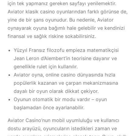
için tek yapmanız gereken sayfayı yenilemektir.
Aviator klasik casino oyunlarından farklı görünse de,
yine de bir şans oyunudur. Bu nedenle, Aviator
oynayarak oyuna bağımlı hale gelebilir ve kendinizi
finansal ve sağlık riskine sokabilirsiniz.
Yüzyıl Fransız filozofu empieza matematikçisi
Jean Leron d’Alembert’in teorisine dayanır ve
genellikle rulet için kullanılır.
Aviator oyna, online casino dünyasında hızla
popülerlik kazanan ve çarpan mekanizmasına
dayalı bir oyun olarak dikkat çekiyor.
Oyunun otomatik bir modu vardır – oyun
başlamadan önce ayarlanabilir.
Aviator Casino’nun mobil uyumluluğu ve kullanıcı
dostu arayüzü, oyuncuların istedikleri zaman ve