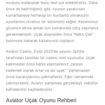
modunu kullanarak bunu test out edebilirsiniz. Daha
önce de belirttiğimiz gibi, oyunun yaratıcıları
kumarhaneye herhangi bir kısıtlama olmaksızın
oyunlarının ücretsiz bir sürümünü sağlar. Kazancınızı
güvence altına almak için zamanında çıkış yapmanız
gerekmektedir. Uçak düşmeden önce “Nakit Çek”
butonuna basarak kazancınızı toplayın.
Aviator Casino, Eylül 2020’de yayıncı Spribe
tarafından tanıtılan bir casino mini oyunudur. Uçak
kalkmadan önce bahis yapmalısınız, çarpan
kademeli olarak artar ve siz uçak” “patlamadan
önce kazançlarınızı çekmelisiniz. Eğer zamanında
çekmezseniz, Aviator patlaması gerçekleşir vebütün
bahislerinizi kaybedersiniz.
Aviator Uçak Oyunu Rehberi