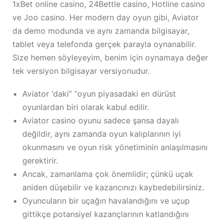
1xBet online casino, 24Bettle casino, Hotline casino
ve Joo casino. Her modern day oyun gibi, Aviator
da demo modunda ve aynı zamanda bilgisayar,
tablet veya telefonda gerçek parayla oynanabilir.
Size hemen söyleyeyim, benim için oynamaya değer
tek versiyon bilgisayar versiyonudur.
Aviator ‘daki” “oyun piyasadaki en dürüst
oyunlardan biri olarak kabul edilir.
Aviator casino oyunu sadece şansa dayalı
değildir, aynı zamanda oyun kalıplarının iyi
okunmasını ve oyun risk yönetiminin anlaşılmasını
gerektirir.
Ancak, zamanlama çok önemlidir; çünkü uçak
aniden düşebilir ve kazancınızı kaybedebilirsiniz.
Oyuncuların bir uçağın havalandığını ve uçup
gittikçe potansiyel kazançlarının katlandığını